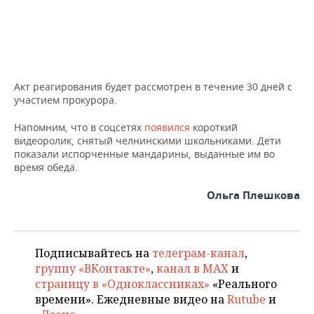
ВОДНЫЕ ВИДЫ СПОРТА
ОБРАЗОВАНИЕ
ХОККЕЙ С МЯЧОМ
ПРОИСШЕСТВИЯ
Акт реагирования будет рассмотрен в течение 30 дней с
участием прокурора.
Напомним, что в соцсетях
появился
короткий
видеоролик, снятый челнинскими школьниками. Дети
показали испорченные мандарины, выданные им во
время обеда.
Ольга Плешкова
Подписывайтесь на
телеграм-канал
,
группу «ВКонтакте»
,
канал в MAX
и
страницу в «Одноклассниках»
«Реального
времени». Ежедневные видео на
Rutube
и