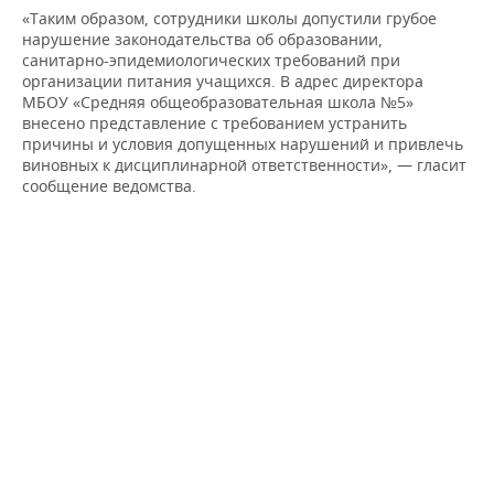
НЕФТЕХИМИЯ
«Таким образом, сотрудники школы допустили грубое
нарушение законодательства об образовании,
РОЗНИЧНАЯ ТОРГОВЛЯ
НОВОСТИ ТЕХНОЛОГИЙ
МЕРОПРИЯТИЯ
НЕФТЬ
санитарно-эпидемиологических требований при
организации питания учащихся. В адрес директора
ТРАНСПОРТ
IT
НОВОСТИ МЕРОПРИЯТИЙ
СПОРТ
МБОУ «Средняя общеобразовательная школа №5»
ОПК
внесено представление с требованием устранить
УСЛУГИ
МЕДИА
ВЫЕЗДНАЯ РЕДАКЦИЯ
НОВОСТИ СПОРТА
ОБЩЕСТВО
причины и условия допущенных нарушений и привлечь
ЭНЕРГЕТИКА
виновных к дисциплинарной ответственности», — гласит
сообщение ведомства.
ТЕЛЕКОММУНИКАЦИИ
БИЗНЕС-БРАНЧИ
ФУТБОЛ
НОВОСТИ ОБЩЕСТВА
ФОТОГАЛЕРЕЯ
ONLINE-КОНФЕРЕНЦИИ
ХОККЕЙ
ВЛАСТЬ
СЮЖЕТЫ
ОТКРЫТАЯ ЛЕКЦИЯ
БАСКЕТБОЛ
ИНФРАСТРУКТУРА
СПРАВОЧНИК
ВОЛЕЙБОЛ
ИСТОРИЯ
СПИСОК ПЕРСОН
ПОЛНАЯ ВЕРСИЯ
КИБЕРСПОРТ
КУЛЬТУРА
СПИСОК КОМПАНИЙ
ФИГУРНОЕ КАТАНИЕ
МЕДИЦИНА