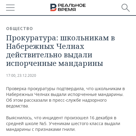
РЕГИОНЫ
ОБЩЕСТВО
Прокуратура: школьникам в
БАШКОРТОСТАН
НОВОСТИ
Набережных Челнах
ТАТАРСТАН
АНАЛИТИКА
действительно выдали
испорченные мандарины
УДМУРТИЯ
НОВОСТИ АНАЛИТИКИ
ЭКОНОМИКА
17:00, 23.12.2020
ДЕКЛАРАЦИИ О ДОХОДАХ
НОВОСТИ ЭКОНОМИКИ
ПРОМЫШЛЕННОСТЬ
Проверка прокуратуры подтвердила, что школьникам в
КОРОЛИ ГОСЗАКАЗА ПФО
ФИНАНСЫ
НОВОСТИ
НЕДВИЖИМОСТЬ
Набережных Челнах выдали испорченные мандарины.
ПРОМЫШЛЕННОСТИ
Об этом рассказали в пресс-службе надзорного
ВУЗЫ ТАТАРСТАНА
БАНКИ
НОВОСТИ НЕДВИЖИМОСТИ
АВТО
ведомства.
АГРОПРОМ
Выяснилось, что инцидент произошел 16 декабря в
КОМУ ПРИНАДЛЕЖАТ
БЮДЖЕТ
НОВОСТИ АВТО
БИЗНЕС
средней школе №5. Ученикам шестого класса выдали
ТОРГОВЫЕ ЦЕНТРЫ
МАШИНОСТРОЕНИЕ
ТАТАРСТАНА
мандарины с признаками гнили.
ИНВЕСТИЦИИ
НОВОСТИ БИЗНЕСА
ТЕХНОЛОГИИ