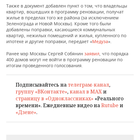
ВОДНЫЕ ВИДЫ СПОРТА
ОБРАЗОВАНИЕ
Также в документ добавлен пункт о том, что владельцы
квартир, вошедших в программу реновации, получат
ХОККЕЙ С МЯЧОМ
ПРОИСШЕСТВИЯ
жилье в пределах того же района (за исключением
Зеленограда и Новой Москвы). Кроме того были
добавлены поправки, касающиеся коммунальных
квартир, нежилых помещений и жилья, купленного по
ипотеке и другие поправки, передает «
Медуза
».
Ранее мэр Москвы Сергей Собянин
заявил
, что порядка
400 домов могут не войти в программу реновации по
итогам проведенного голосования.
Подписывайтесь на
телеграм-канал
,
группу «ВКонтакте»
,
канал в MAX
и
страницу в «Одноклассниках»
«Реального
времени». Ежедневные видео на
Rutube
и
«Дзене»
.