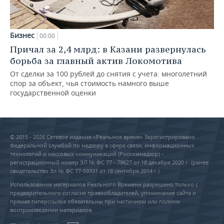
Бизнес
00:00
Причал за 2,4 млрд: в Казани развернулась
борьба за главный актив Локомотива
От сделки за 100 рублей до снятия с учета: многолетний
спор за объект, чья стоимость намного выше
государственной оценки
© 2015 - 2026 Сетевое издание «Реальное время» Зарегистрировано
Федеральной службой по надзору в сфере связи, информационных
технологий и массовых коммуникаций (Роскомнадзор) –
регистрационный номер ЭЛ № ФС 77 - 79627 от 18 декабря 2020 г. (ранее
свидетельство Эл № ФС 77-59331 от 18 сентября 2014 г.)
Использование материалов Реального Времени разрешено только с
предварительного согласия правообладателей, упоминание сайта и
прямая гиперссылка обязательны при частичном или полном
воспроизведении материалов.