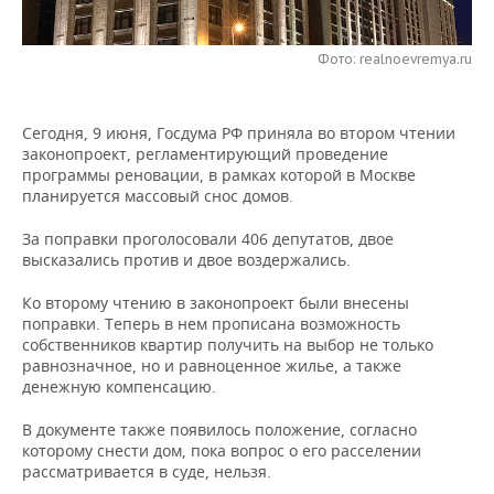
НЕФТЕХИМИЯ
РОЗНИЧНАЯ ТОРГОВЛЯ
НОВОСТИ ТЕХНОЛОГИЙ
МЕРОПРИЯТИЯ
НЕФТЬ
Фото: realnoevremya.ru
ТРАНСПОРТ
IT
НОВОСТИ МЕРОПРИЯТИЙ
СПОРТ
ОПК
Сегодня, 9 июня, Госдума РФ приняла во втором чтении
УСЛУГИ
МЕДИА
ВЫЕЗДНАЯ РЕДАКЦИЯ
НОВОСТИ СПОРТА
ОБЩЕСТВО
законопроект, регламентирующий проведение
ЭНЕРГЕТИКА
программы реновации, в рамках которой в Москве
ТЕЛЕКОММУНИКАЦИИ
БИЗНЕС-БРАНЧИ
ФУТБОЛ
НОВОСТИ ОБЩЕСТВА
ФОТОГАЛЕРЕЯ
планируется массовый снос домов.
За поправки проголосовали 406 депутатов, двое
ONLINE-КОНФЕРЕНЦИИ
ХОККЕЙ
ВЛАСТЬ
СЮЖЕТЫ
высказались против и двое воздержались.
ОТКРЫТАЯ ЛЕКЦИЯ
БАСКЕТБОЛ
ИНФРАСТРУКТУРА
СПРАВОЧНИК
Ко второму чтению в законопроект были внесены
поправки. Теперь в нем прописана возможность
ВОЛЕЙБОЛ
ИСТОРИЯ
СПИСОК ПЕРСОН
собственников квартир получить на выбор не только
ПОЛНАЯ ВЕРСИЯ
равнозначное, но и равноценное жилье, а также
денежную компенсацию.
КИБЕРСПОРТ
КУЛЬТУРА
СПИСОК КОМПАНИЙ
В документе также появилось положение, согласно
ФИГУРНОЕ КАТАНИЕ
МЕДИЦИНА
которому снести дом, пока вопрос о его расселении
рассматривается в суде, нельзя.