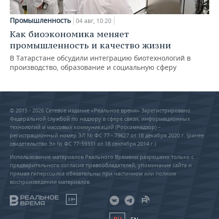
Промышленность
04 авг, 10:20
Как биоэкономика меняет
промышленность и качество жизни
В Татарстане обсудили интеграцию биотехнологий в
производство, образование и социальную сферу
© 2015 - 2026 Сетевое издание «Реальное время» Зарегистрировано
Федеральной службой по надзору в сфере связи, информационных
технологий и массовых коммуникаций (Роскомнадзор) –
регистрационный номер ЭЛ № ФС 77 - 79627 от 18 декабря 2020 г. (ранее
свидетельство Эл № ФС 77-59331 от 18 сентября 2014 г.)
Использование материалов Реального Времени разрешено только с
предварительного согласия правообладателей, упоминание сайта и
прямая гиперссылка обязательны при частичном или полном
воспроизведении материалов.
18+