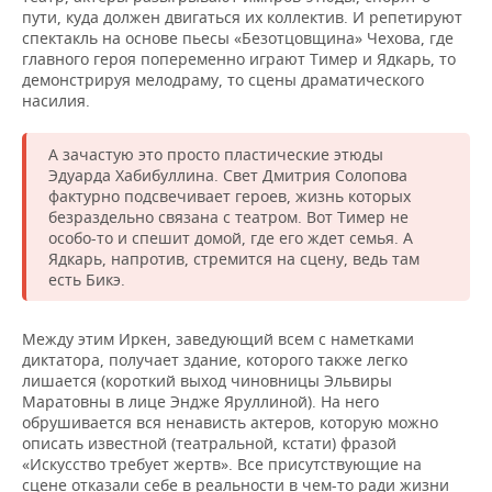
пути, куда должен двигаться их коллектив. И репетируют
спектакль на основе пьесы «Безотцовщина» Чехова, где
главного героя попеременно играют Тимер и Ядкарь, то
демонстрируя мелодраму, то сцены драматического
насилия.
А зачастую это просто пластические этюды
Эдуарда Хабибуллина. Свет Дмитрия Солопова
фактурно подсвечивает героев, жизнь которых
безраздельно связана с театром. Вот Тимер не
особо-то и спешит домой, где его ждет семья. А
Ядкарь, напротив, стремится на сцену, ведь там
есть Бикэ.
Между этим Иркен, заведующий всем с наметками
диктатора, получает здание, которого также легко
лишается (короткий выход чиновницы Эльвиры
Маратовны в лице Эндже Яруллиной). На него
обрушивается вся ненависть актеров, которую можно
описать известной (театральной, кстати) фразой
«Искусство требует жертв». Все присутствующие на
сцене отказали себе в реальности в чем-то ради жизни