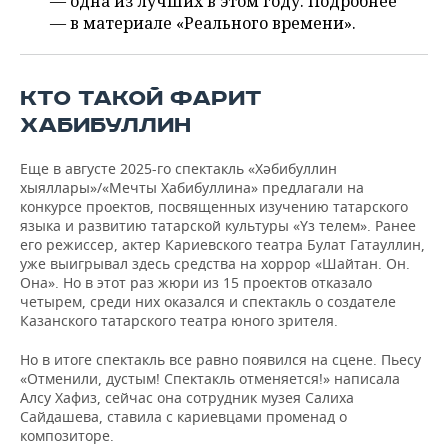
— одна из лучших в этом году. Подробнее
ВОДНЫЕ ВИДЫ СПОРТА
ОБРАЗОВАНИЕ
— в материале «Реального времени».
ХОККЕЙ С МЯЧОМ
ПРОИСШЕСТВИЯ
КТО ТАКОЙ ФАРИТ
ХАБИБУЛЛИН
Еще в августе 2025-го спектакль «Хәбибуллин
хыяллары»/«Мечты Хабибуллина» предлагали на
конкурсе проектов, посвященных изучению татарского
языка и развитию татарской культуры «Үз телем». Ранее
его режиссер, актер Кариевского театра Булат Гатауллин,
уже выигрывал здесь средства на хоррор «Шайтан. Он.
Она». Но в этот раз жюри из 15 проектов отказало
четырем, среди них оказался и спектакль о создателе
Казанского татарского театра юного зрителя.
Но в итоге спектакль все равно появился на сцене. Пьесу
«Отменили, дустым! Спектакль отменяется!» написала
Алсу Хафиз, сейчас она сотрудник музея Салиха
Сайдашева, ставила с кариевцами променад о
композиторе.