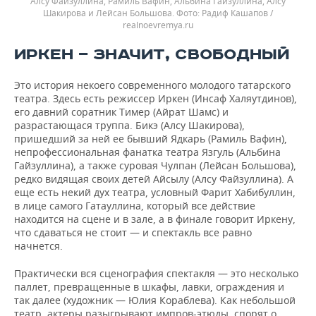
Алсу Файзуллина, Рамиль Вафин, Альбина Гайзуллина, Алсу
Шакирова и Лейсан Большова.
Радиф Кашапов /
realnoevremya.ru
ИРКЕН — ЗНАЧИТ, СВОБОДНЫЙ
Это история некоего современного молодого татарского
театра. Здесь есть режиссер Иркен (Инсаф Халяутдинов),
его давний соратник Тимер (Айрат Шамс) и
разрастающася труппа. Бикэ (Алсу Шакирова),
пришедший за ней ее бывший Ядкарь (Рамиль Вафин),
непрофессиональная фанатка театра Язгуль (Альбина
Гайзуллина), а также суровая Чулпан (Лейсан Большова),
редко видящая своих детей Айсылу (Алсу Файзуллина). А
еще есть некий дух театра, условный Фарит Хабибуллин,
в лице самого Гатауллина, который все действие
находится на сцене и в зале, а в финале говорит Иркену,
что сдаваться не стоит — и спектакль все равно
начнется.
Практически вся сценография спектакля — это несколько
паллет, превращенные в шкафы, лавки, ограждения и
так далее (художник — Юлия Кораблева). Как небольшой
театр, актеры разыгрывают импров-этюды, спорят о