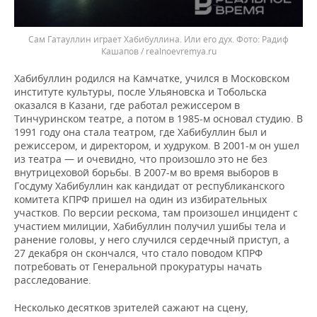
Сам Гатауллин играет Хабибуллина. Или его дух.
Радиф
Кашапов / realnoevremya.ru
Хабибуллин родился на Камчатке, учился в Московском
институте культуры, после Ульяновска и Тобольска
оказался в Казани, где работал режиссером в
Тинчуринском театре, а потом в 1985-м основал студию. В
1991 году она стала театром, где Хабибуллин был и
режиссером, и директором, и худруком. В 2001-м он ушел
из театра — и очевидно, что произошло это не без
внутрицеховой борьбы. В 2007-м во время выборов в
Госдуму Хабибуллин как кандидат от республиканского
комитета КПРФ пришел на один из избирательных
участков. По версии рескома, там произошел инцидент с
участием милиции, Хабибуллин получил ушибы тела и
ранение головы, у него случился сердечный приступ, а
27 декабря он скончался, что стало поводом КПРФ
потребовать от Генеральной прокуратуры начать
расследование.
Несколько десятков зрителей сажают на сцену,