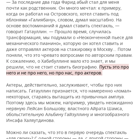
— За последние два года Фарид абый стал для меня
почти как родственник. Он много мечтал: к примеру,
когда он работал на Островского, хотел ставить под
яблонями «Галиябану», словом, думал масштабно. На
основе воспоминаний я думал ставить спектакль, —
говорит Гатауллин. — Прошло время, случилась
трансформация, мы подумали о «Неоконченной пьесе для
механического пианино», которую он хотел ставить и
даже отправлял актеров на стажировку в Москву... Потом
поняли, что это чревато вопросами по авторским правам.
К сожалению, о Хабибуллине мало кто знает, и мы
решили, что не стоит ставить биографию.
Пусть это про
него и не про него, но про нас, про актеров.
Актеры, действительно, заслуживают, чтобы про них
написать. Гатауллин признается, что намеренно «ломал»
некоторых, стараясь вытащить из привычных амплуа.
Поэтому здесь мы можем, например, увидеть неожиданно
нервную Лейсан Большову, властного Айрата Шамса,
обольстительную Альбину Гайзуллину и многообразного
Инсафа Халяутдинова.
Можно ли сказать, что это в первую очередь спектакль
«для своих»? С одной стороны — да, с другой стороны —