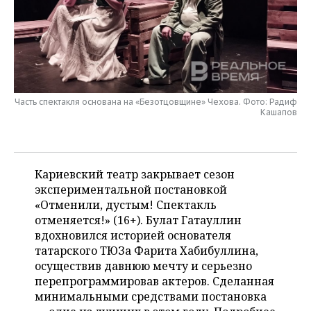
НЕФТЕХИМИЯ
РОЗНИЧНАЯ ТОРГОВЛЯ
НОВОСТИ ТЕХНОЛОГИЙ
МЕРОПРИЯТИЯ
НЕФТЬ
ТРАНСПОРТ
IT
НОВОСТИ МЕРОПРИЯТИЙ
СПОРТ
ОПК
УСЛУГИ
МЕДИА
ВЫЕЗДНАЯ РЕДАКЦИЯ
НОВОСТИ СПОРТА
ОБЩЕСТВО
ЭНЕРГЕТИКА
Часть спектакля основана на «Безотцовщине» Чехова. Фото: Радиф
Кашапов
ТЕЛЕКОММУНИКАЦИИ
БИЗНЕС-БРАНЧИ
ФУТБОЛ
НОВОСТИ ОБЩЕСТВА
ФОТОГАЛЕРЕЯ
ONLINE-КОНФЕРЕНЦИИ
ХОККЕЙ
ВЛАСТЬ
СЮЖЕТЫ
Кариевский театр закрывает сезон
ОТКРЫТАЯ ЛЕКЦИЯ
БАСКЕТБОЛ
ИНФРАСТРУКТУРА
СПРАВОЧНИК
экспериментальной постановкой
«Отменили, дустым! Спектакль
ВОЛЕЙБОЛ
ИСТОРИЯ
СПИСОК ПЕРСОН
ПОЛНАЯ ВЕРСИЯ
отменяется!» (16+). Булат Гатауллин
вдохновился историей основателя
КИБЕРСПОРТ
КУЛЬТУРА
СПИСОК КОМПАНИЙ
татарского ТЮЗа Фарита Хабибуллина,
осуществив давнюю мечту и серьезно
перепрограммировав актеров. Сделанная
ФИГУРНОЕ КАТАНИЕ
МЕДИЦИНА
минимальными средствами постановка