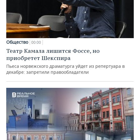
Общество
00:00
Театр Камала лишится Фоссе, но
приобретет Шекспира
Пьеса норвежского драматурга уйдет из репертуара в
декабре: запретили правообладатели