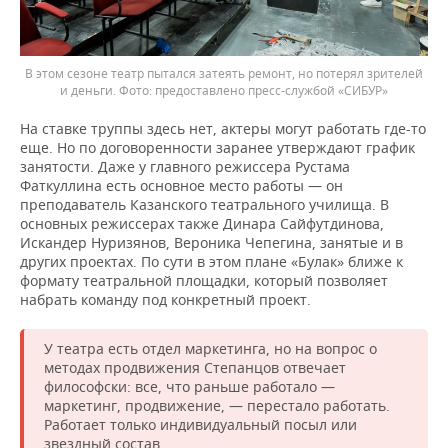
В этом сезоне театр пытался затеять ремонт, но потерял зрителей
и деньги.
предоставлено пресс-службой «СИБУР»
На ставке труппы здесь нет, актеры могут работать где-то
еще. Но по договоренности заранее утверждают график
занятости. Даже у главного режиссера Рустама
Фаткуллина есть основное место работы — он
преподаватель Казанского театрального училища. В
основных режиссерах также Динара Сайфутдинова,
Искандер Нуризянов, Вероника Чепегина, занятые и в
других проектах. По сути в этом плане «Булак» ближе к
формату театральной площадки, который позволяет
набрать команду под конкретный проект.
У театра есть отдел маркетинга, но на вопрос о
методах продвижения Степанцов отвечает
философски: все, что раньше работало —
маркетинг, продвижение, — перестало работать.
Работает только индивидуальный посыл или
звездный состав.