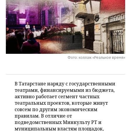
НЕФТЕХИМИЯ
РОЗНИЧНАЯ ТОРГОВЛЯ
НОВОСТИ ТЕХНОЛОГИЙ
МЕРОПРИЯТИЯ
НЕФТЬ
ТРАНСПОРТ
IT
НОВОСТИ МЕРОПРИЯТИЙ
СПОРТ
ОПК
УСЛУГИ
МЕДИА
ВЫЕЗДНАЯ РЕДАКЦИЯ
НОВОСТИ СПОРТА
ОБЩЕСТВО
ЭНЕРГЕТИКА
ТЕЛЕКОММУНИКАЦИИ
БИЗНЕС-БРАНЧИ
ФУТБОЛ
НОВОСТИ ОБЩЕСТВА
ФОТОГАЛЕРЕЯ
Фото: коллаж «Реальное время»
ONLINE-КОНФЕРЕНЦИИ
ХОККЕЙ
ВЛАСТЬ
СЮЖЕТЫ
ОТКРЫТАЯ ЛЕКЦИЯ
БАСКЕТБОЛ
ИНФРАСТРУКТУРА
СПРАВОЧНИК
В Татарстане наряду с государственными
театрами, финансируемыми из бюджета,
ВОЛЕЙБОЛ
ИСТОРИЯ
СПИСОК ПЕРСОН
ПОЛНАЯ ВЕРСИЯ
активно работает сегмент частных
театральных проектов, которые живут
КИБЕРСПОРТ
КУЛЬТУРА
СПИСОК КОМПАНИЙ
совсем по другим экономическим
правилам. В отличие от
ФИГУРНОЕ КАТАНИЕ
МЕДИЦИНА
подведомственных Минкульту РТ и
муниципальным властям площадок,