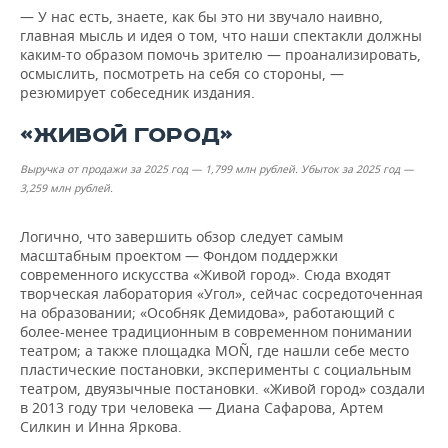
— У нас есть, знаете, как бы это ни звучало наивно,
главная мысль и идея о том, что наши спектакли должны
каким-то образом помочь зрителю — проанализировать,
осмыслить, посмотреть на себя со стороны, —
резюмирует собеседник издания.
«ЖИВОЙ ГОРОД»
Выручка от продажи за 2025 год — 1,799
млн рублей
. Убыток за 2025 год
—
3,259
млн рублей
.
Логично, что завершить обзор следует самым
масштабным проектом — Фондом поддержки
современного искусства «Живой город». Сюда входят
творческая лаборатория «Угол», сейчас сосредоточенная
на образовании; «Особняк Демидова», работающий с
более-менее традиционным в современном понимании
театром; а также площадка MOÑ, где нашли себе место
пластические постановки, эксперименты с социальным
театром, двуязычные постановки. «Живой город» создали
в 2013 году три человека — Диана Сафарова, Артем
Силкин и Инна Яркова.