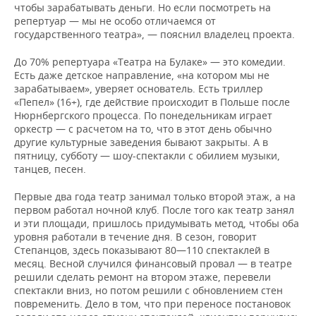
чтобы зарабатывать деньги. Но если посмотреть на
репертуар — мы не особо отличаемся от
государственного театра», — пояснил владелец проекта.
До 70% репертуара «Театра на Булаке» — это комедии.
Есть даже детское направление, «на котором мы не
зарабатываем», уверяет основатель. Есть триллер
«Пепел» (16+), где действие происходит в Польше после
Нюрнбергского процесса. По понедельникам играет
оркестр — с расчетом на то, что в этот день обычно
другие культурные заведения бывают закрыты. А в
пятницу, субботу — шоу-спектакли с обилием музыки,
танцев, песен.
Первые два года театр занимал только второй этаж, а на
первом работал ночной клуб. После того как театр занял
и эти площади, пришлось придумывать метод, чтобы оба
уровня работали в течение дня. В сезон, говорит
Степанцов, здесь показывают 80—110 спектаклей в
месяц. Весной случился финансовый провал — в театре
решили сделать ремонт на втором этаже, перевели
спектакли вниз, но потом решили с обновлением стен
повременить. Дело в том, что при переносе постановок