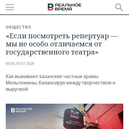
РЕГИОНЫ
ОБЩЕСТВО
«Если посмотреть репертуар —
БАШКОРТОСТАН
НОВОСТИ
мы не особо отличаемся от
ТАТАРСТАН
АНАЛИТИКА
государственного театра»
УДМУРТИЯ
НОВОСТИ АНАЛИТИКИ
ЭКОНОМИКА
00:00, 07.07.2026
ДЕКЛАРАЦИИ О ДОХОДАХ
НОВОСТИ ЭКОНОМИКИ
ПРОМЫШЛЕННОСТЬ
Как выживают казанские частные храмы
Мельпомены, балансируя между творчеством и
КОРОЛИ ГОСЗАКАЗА ПФО
ФИНАНСЫ
НОВОСТИ
НЕДВИЖИМОСТЬ
выручкой
ПРОМЫШЛЕННОСТИ
ВУЗЫ ТАТАРСТАНА
БАНКИ
НОВОСТИ НЕДВИЖИМОСТИ
АВТО
АГРОПРОМ
КОМУ ПРИНАДЛЕЖАТ
БЮДЖЕТ
НОВОСТИ АВТО
БИЗНЕС
ТОРГОВЫЕ ЦЕНТРЫ
МАШИНОСТРОЕНИЕ
ТАТАРСТАНА
ИНВЕСТИЦИИ
НОВОСТИ БИЗНЕСА
ТЕХНОЛОГИИ