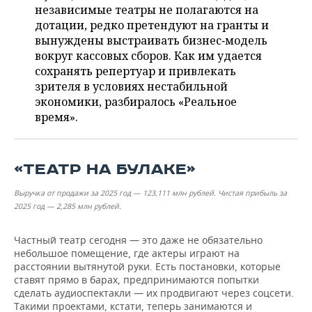
ВОДНЫЕ ВИДЫ СПОРТА
ОБРАЗОВАНИЕ
независимые театры не полагаются на
дотации, редко претендуют на гранты и
ХОККЕЙ С МЯЧОМ
ПРОИСШЕСТВИЯ
вынуждены выстраивать бизнес‑модель
вокруг кассовых сборов. Как им удается
сохранять репертуар и привлекать
зрителя в условиях нестабильной
экономики, разбиралось «Реальное
время».
«ТЕАТР НА БУЛАКЕ»
Выручка от продажи за 2025 год — 123,111 млн рублей. Чистая прибыль за
2025 год
—
2,285 млн рублей.
Частный театр сегодня — это даже не обязательно
небольшое помещение, где актеры играют на
расстоянии вытянутой руки. Есть постановки, которые
ставят прямо в барах, предпринимаются попытки
сделать аудиоспектакли — их продвигают через соцсети.
Такими проектами, кстати, теперь занимаются и