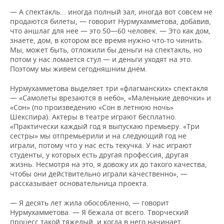
— А спектакль... иногда полный зал, иногда вот совсем не
продаются билеты, — говорит Нурмухамметова, добавив,
что аншлаг для нее — это 50—60 человек. — Это как дом,
знаете, дом, в котором все время нужно что-то чинить.
Мы, может быть, отложили бы деньги на спектакль, но
потом у нас ломается стул — и деньги уходят на это.
Поэтому мы живем сегодняшним днем.
Нурмухамметова выделяет три «флагманских» спектакля
— «Самолеты врезаются в небо», «Маленькие девочки» и
«Сон» (по произведению «Сон в летнюю ночь»
Шекспира). Актеры в театре играют бесплатно.
«Практически каждый год я выпускаю премьеру. «Три
сестры» мы отпремьерили и на следующий год не
играли, потому что у нас есть текучка. У нас играют
студенты, у которых есть другая профессия, другая
жизнь. Несмотря на это, я довожу их до такого качества,
чтобы они действительно играли качественно», —
рассказывает основательница проекта.
— Я десять лет жила обособленно, — говорит
Нурмухамметова. — Я бежала от всего. Творческий
процесс такой тяжелый, и когда в него начинает