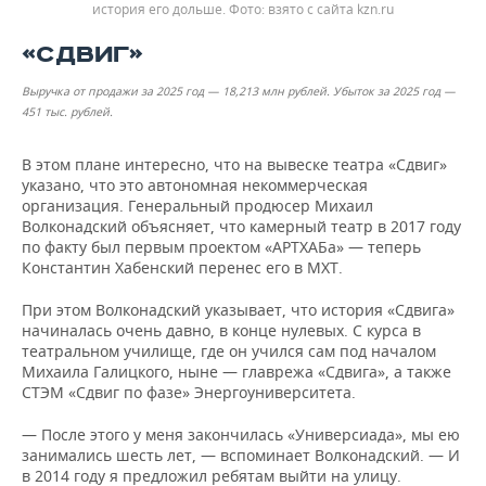
история его дольше.
взято с сайта kzn.ru
«СДВИГ»
Выручка от продажи за 2025 год — 18,213
млн рублей
. Убыток за 2025 год
—
451 тыс. рублей.
В этом плане интересно, что на вывеске театра «Сдвиг»
указано, что это автономная некоммерческая
организация. Генеральный продюсер Михаил
Волконадский объясняет, что камерный театр в 2017 году
по факту был первым проектом «АРТХАБа» — теперь
Константин Хабенский перенес его в МХТ.
При этом Волконадский указывает, что история «Сдвига»
начиналась очень давно, в конце нулевых. С курса в
театральном училище, где он учился сам под началом
Михаила Галицкого, ныне — главрежа «Сдвига», а также
СТЭМ «Сдвиг по фазе» Энергоуниверситета.
— После этого у меня закончилась «Универсиада», мы ею
занимались шесть лет, — вспоминает Волконадский. — И
в 2014 году я предложил ребятам выйти на улицу.