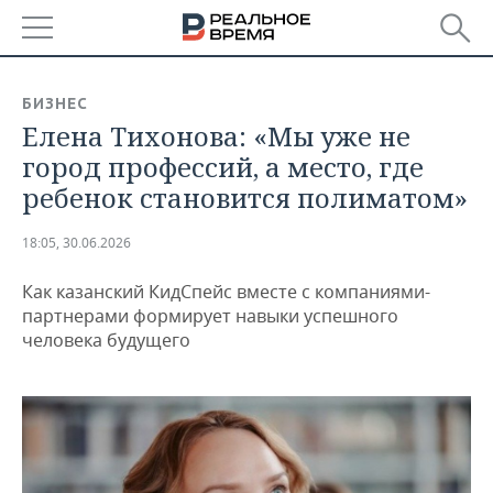
РЕГИОНЫ
БИЗНЕС
Елена Тихонова: «Мы уже не
БАШКОРТОСТАН
НОВОСТИ
город профессий, а место, где
ТАТАРСТАН
АНАЛИТИКА
ребенок становится полиматом»
УДМУРТИЯ
НОВОСТИ АНАЛИТИКИ
ЭКОНОМИКА
18:05, 30.06.2026
ДЕКЛАРАЦИИ О ДОХОДАХ
НОВОСТИ ЭКОНОМИКИ
ПРОМЫШЛЕННОСТЬ
Как казанский КидСпейс вместе с компаниями-
партнерами формирует навыки успешного
КОРОЛИ ГОСЗАКАЗА ПФО
ФИНАНСЫ
НОВОСТИ
НЕДВИЖИМОСТЬ
человека будущего
ПРОМЫШЛЕННОСТИ
ВУЗЫ ТАТАРСТАНА
БАНКИ
НОВОСТИ НЕДВИЖИМОСТИ
АВТО
АГРОПРОМ
КОМУ ПРИНАДЛЕЖАТ
БЮДЖЕТ
НОВОСТИ АВТО
БИЗНЕС
ТОРГОВЫЕ ЦЕНТРЫ
МАШИНОСТРОЕНИЕ
ТАТАРСТАНА
ИНВЕСТИЦИИ
НОВОСТИ БИЗНЕСА
ТЕХНОЛОГИИ