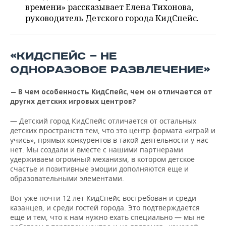
ВОДНЫЕ ВИДЫ СПОРТА
ОБРАЗОВАНИЕ
времени» рассказывает Елена Тихонова,
руководитель Детского города КидСпейс.
ХОККЕЙ С МЯЧОМ
ПРОИСШЕСТВИЯ
«КИДСПЕЙС — НЕ
ОДНОРАЗОВОЕ РАЗВЛЕЧЕНИЕ»
— В чем особенность КидСпейс, чем он отличается от
других детских игровых центров?
— Детский город КидСпейс отличается от остальных
детских пространств тем, что это центр формата «играй и
учись», прямых конкурентов в такой деятельности у нас
нет. Мы создали и вместе с нашими партнерами
удерживаем огромный механизм, в котором детское
счастье и позитивные эмоции дополняются еще и
образовательными элементами.
Вот уже почти 12 лет КидСпейс востребован и среди
казанцев, и среди гостей города. Это подтверждается
еще и тем, что к нам нужно ехать специально — мы не