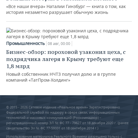
«Все наши вчера» Наталии Гинзбург — книга о том, как
история незаметно разрушает обычную жизнь
Промышленность
08 авг, 00:00
Бизнес-обзор: пороховой узаконил цеха, с
подрядчика лагеря в Крыму требуют еще
1,8 млрд
Новый собственник НЧТЗ получил долю и в группе
компаний «ТатПром-Холдинг»
© 2015 - 2026 Сетевое издание «Реальное время» Зарегистрировано
Федеральной службой по надзору в сфере связи, информационных
технологий и массовых коммуникаций (Роскомнадзор) –
регистрационный номер ЭЛ № ФС 77 - 79627 от 18 декабря 2020 г. (ранее
свидетельство Эл № ФС 77-59331 от 18 сентября 2014 г.)
Использование материалов Реального Времени разрешено только с