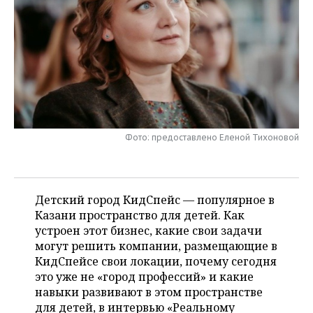
НЕФТЕХИМИЯ
РОЗНИЧНАЯ ТОРГОВЛЯ
НОВОСТИ ТЕХНОЛОГИЙ
МЕРОПРИЯТИЯ
НЕФТЬ
ТРАНСПОРТ
IT
НОВОСТИ МЕРОПРИЯТИЙ
СПОРТ
ОПК
УСЛУГИ
МЕДИА
ВЫЕЗДНАЯ РЕДАКЦИЯ
НОВОСТИ СПОРТА
ОБЩЕСТВО
ЭНЕРГЕТИКА
ТЕЛЕКОММУНИКАЦИИ
БИЗНЕС-БРАНЧИ
ФУТБОЛ
НОВОСТИ ОБЩЕСТВА
ФОТОГАЛЕРЕЯ
Фото: предоставлено Еленой Тихоновой
ONLINE-КОНФЕРЕНЦИИ
ХОККЕЙ
ВЛАСТЬ
СЮЖЕТЫ
ОТКРЫТАЯ ЛЕКЦИЯ
БАСКЕТБОЛ
ИНФРАСТРУКТУРА
СПРАВОЧНИК
Детский город КидСпейс — популярное в
Казани пространство для детей. Как
ВОЛЕЙБОЛ
ИСТОРИЯ
СПИСОК ПЕРСОН
ПОЛНАЯ ВЕРСИЯ
устроен этот бизнес, какие свои задачи
могут решить компании, размещающие в
КИБЕРСПОРТ
КУЛЬТУРА
СПИСОК КОМПАНИЙ
КидСпейсе свои локации, почему сегодня
это уже не «город профессий» и какие
ФИГУРНОЕ КАТАНИЕ
МЕДИЦИНА
навыки развивают в этом пространстве
для детей, в интервью «Реальному