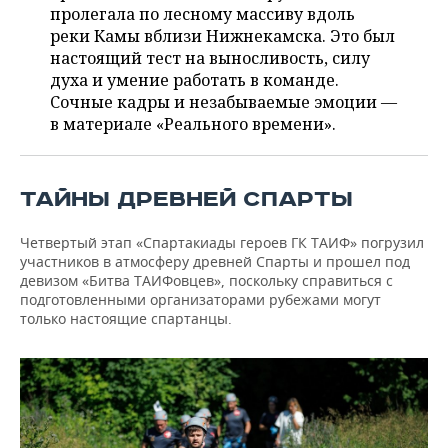
ВОДНЫЕ ВИДЫ СПОРТА
ОБРАЗОВАНИЕ
пролегала по лесному массиву вдоль
реки Камы вблизи Нижнекамска. Это был
ХОККЕЙ С МЯЧОМ
ПРОИСШЕСТВИЯ
настоящий тест на выносливость, силу
духа и умение работать в команде.
Сочные кадры и незабываемые эмоции —
в материале «Реального времени».
ТАЙНЫ ДРЕВНЕЙ СПАРТЫ
Четвертый этап «Спартакиады героев ГК ТАИФ» погрузил
участников в атмосферу древней Спарты и прошел под
девизом «Битва ТАИФовцев», поскольку справиться с
подготовленными организаторами рубежами могут
только настоящие спартанцы.