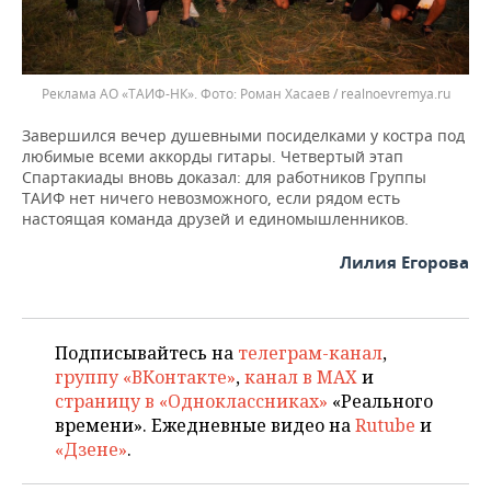
Реклама АО «ТАИФ-НК».
Роман Хасаев / realnoevremya.ru
Завершился вечер душевными посиделками у костра под
любимые всеми аккорды гитары. Четвертый этап
Спартакиады вновь доказал: для работников Группы
ТАИФ нет ничего невозможного, если рядом есть
настоящая команда друзей и единомышленников.
Лилия Егорова
Подписывайтесь на
телеграм-канал
,
группу «ВКонтакте»
,
канал в MAX
и
страницу в «Одноклассниках»
«Реального
времени». Ежедневные видео на
Rutube
и
«Дзене»
.