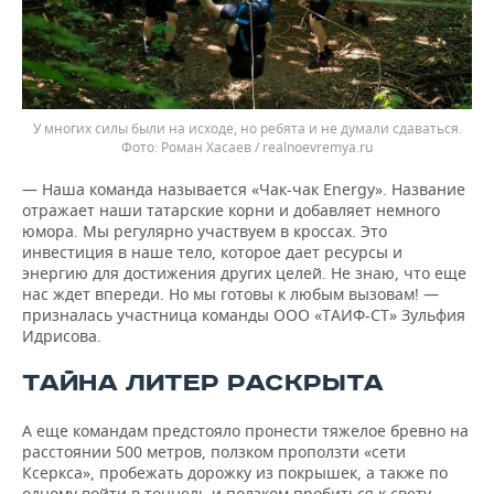
У многих силы были на исходе, но ребята и не думали сдаваться.
Роман Хасаев / realnoevremya.ru
— Наша команда называется «Чак-чак Energy». Название
отражает наши татарские корни и добавляет немного
юмора. Мы регулярно участвуем в кроссах. Это
инвестиция в наше тело, которое дает ресурсы и
энергию для достижения других целей. Не знаю, что еще
нас ждет впереди. Но мы готовы к любым вызовам! —
призналась участница команды ООО «ТАИФ-СТ» Зульфия
Идрисова.
ТАЙНА ЛИТЕР РАСКРЫТА
А еще командам предстояло пронести тяжелое бревно на
расстоянии 500 метров, ползком проползти «сети
Ксеркса», пробежать дорожку из покрышек, а также по
одному войти в тоннель и ползком пробиться к свету.