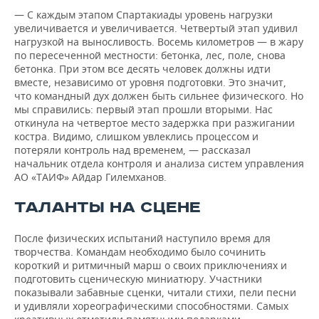
— С каждым этапом Спартакиады уровень нагрузки
увеличивается и увеличивается. Четвертый этап удивил
нагрузкой на выносливость. Восемь километров — в жару
по пересеченной местности: бетонка, лес, поле, снова
бетонка. При этом все десять человек должны идти
вместе, независимо от уровня подготовки. Это значит,
что командный дух должен быть сильнее физического. Но
мы справились: первый этап прошли вторыми. Нас
откинула на четвертое место задержка при разжигании
костра. Видимо, слишком увлеклись процессом и
потеряли контроль над временем, — рассказал
начальник отдела контроля и анализа систем управления
АО «ТАИФ» Айдар Гилемханов.
ТАЛАНТЫ НА СЦЕНЕ
После физических испытаний наступило время для
творчества. Командам необходимо было сочинить
короткий и ритмичный марш о своих приключениях и
подготовить сценическую миниатюру. Участники
показывали забавные сценки, читали стихи, пели песни
и удивляли хореографическими способностями. Самых