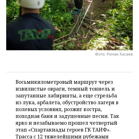
НЕФТЕХИМИЯ
РОЗНИЧНАЯ ТОРГОВЛЯ
НОВОСТИ ТЕХНОЛОГИЙ
МЕРОПРИЯТИЯ
НЕФТЬ
ТРАНСПОРТ
IT
НОВОСТИ МЕРОПРИЯТИЙ
СПОРТ
ОПК
УСЛУГИ
МЕДИА
ВЫЕЗДНАЯ РЕДАКЦИЯ
НОВОСТИ СПОРТА
ОБЩЕСТВО
ЭНЕРГЕТИКА
ТЕЛЕКОММУНИКАЦИИ
БИЗНЕС-БРАНЧИ
ФУТБОЛ
НОВОСТИ ОБЩЕСТВА
ФОТОГАЛЕРЕЯ
Фото: Роман Хасаев
ONLINE-КОНФЕРЕНЦИИ
ХОККЕЙ
ВЛАСТЬ
СЮЖЕТЫ
Восьмикилометровый маршрут через
ОТКРЫТАЯ ЛЕКЦИЯ
БАСКЕТБОЛ
ИНФРАСТРУКТУРА
СПРАВОЧНИК
извилистые овраги, темный тоннель и
запутанные лабиринты, а еще стрельба
ВОЛЕЙБОЛ
ИСТОРИЯ
СПИСОК ПЕРСОН
ПОЛНАЯ ВЕРСИЯ
из лука, арбалета, обустройство лагеря в
полевых условиях, розжиг костра,
КИБЕРСПОРТ
КУЛЬТУРА
СПИСОК КОМПАНИЙ
походная баня и задушевные песни. Так
ярко и незабываемо прошел четвертый
ФИГУРНОЕ КАТАНИЕ
МЕДИЦИНА
этап «Спартакиады героев ГК ТАИФ».
Трасса с 12 тяжелейшими рубежами