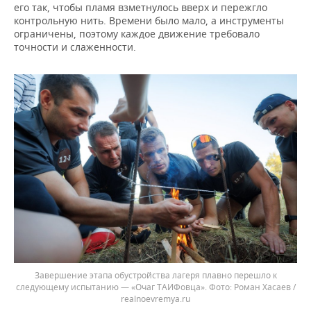
его так, чтобы пламя взметнулось вверх и пережгло
контрольную нить. Времени было мало, а инструменты
ограничены, поэтому каждое движение требовало
точности и слаженности.
Завершение этапа обустройства лагеря плавно перешло к
следующему испытанию — «Очаг ТАИФовца».
Роман Хасаев /
realnoevremya.ru