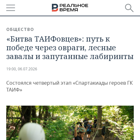
РЕГИОНЫ
ОБЩЕСТВО
«Битва ТАИФовцев»: путь к
БАШКОРТОСТАН
НОВОСТИ
победе через овраги, лесные
ТАТАРСТАН
АНАЛИТИКА
завалы и запутанные лабиринты
УДМУРТИЯ
НОВОСТИ АНАЛИТИКИ
ЭКОНОМИКА
19:00, 06.07.2026
ДЕКЛАРАЦИИ О ДОХОДАХ
НОВОСТИ ЭКОНОМИКИ
ПРОМЫШЛЕННОСТЬ
Состоялся четвертый этап «Спартакиады героев ГК
ТАИФ»
КОРОЛИ ГОСЗАКАЗА ПФО
ФИНАНСЫ
НОВОСТИ
НЕДВИЖИМОСТЬ
ПРОМЫШЛЕННОСТИ
ВУЗЫ ТАТАРСТАНА
БАНКИ
НОВОСТИ НЕДВИЖИМОСТИ
АВТО
АГРОПРОМ
КОМУ ПРИНАДЛЕЖАТ
БЮДЖЕТ
НОВОСТИ АВТО
БИЗНЕС
ТОРГОВЫЕ ЦЕНТРЫ
МАШИНОСТРОЕНИЕ
ТАТАРСТАНА
ИНВЕСТИЦИИ
НОВОСТИ БИЗНЕСА
ТЕХНОЛОГИИ