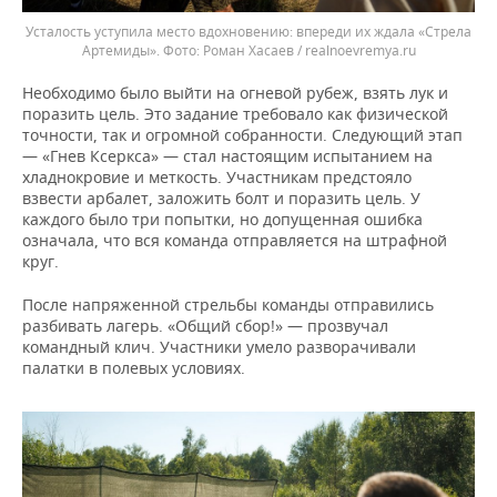
Усталость уступила место вдохновению: впереди их ждала «Стрела
Артемиды».
Роман Хасаев / realnoevremya.ru
Необходимо было выйти на огневой рубеж, взять лук и
поразить цель. Это задание требовало как физической
точности, так и огромной собранности. Следующий этап
— «Гнев Ксеркса» — стал настоящим испытанием на
хладнокровие и меткость. Участникам предстояло
взвести арбалет, заложить болт и поразить цель. У
каждого было три попытки, но допущенная ошибка
означала, что вся команда отправляется на штрафной
круг.
После напряженной стрельбы команды отправились
разбивать лагерь. «Общий сбор!» — прозвучал
командный клич. Участники умело разворачивали
палатки в полевых условиях.