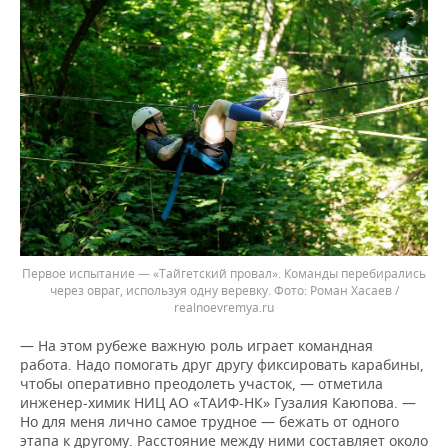
Первое испытание — «Тайгетский провал». Команды перебирались
через овраг, используя одну веревку.
Роман Хасаев /
realnoevremya.ru
— На этом рубеже важную роль играет командная
работа. Надо помогать друг другу фиксировать карабины,
чтобы оперативно преодолеть участок, — отметила
инженер-химик НИЦ АО «ТАИФ-НК» Гузалия Каюпова. —
Но для меня лично самое трудное — бежать от одного
этапа к другому. Расстояние между ними составляет около