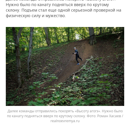
Нужно было по канату подняться вверх по крутому
склону. Подъем стал еще одной серьезной проверкой на
физическую силу и мужество.
Далее команды отправились покорять «Высоту агогэ». Нужно было
по канату подняться вверх по крутому склону.
Роман Хасаев /
realnoevremya.ru