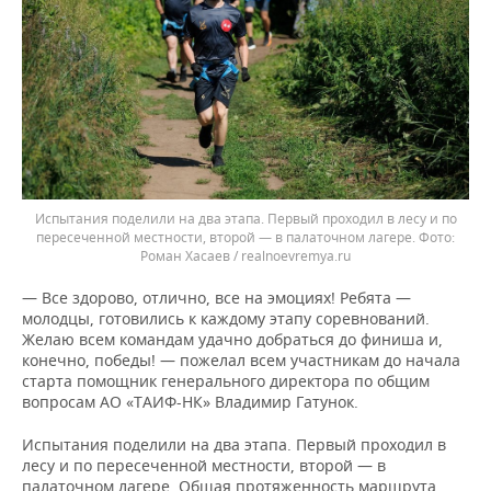
Испытания поделили на два этапа. Первый проходил в лесу и по
пересеченной местности, второй — в палаточном лагере.
Роман Хасаев / realnoevremya.ru
— Все здорово, отлично, все на эмоциях! Ребята —
молодцы, готовились к каждому этапу соревнований.
Желаю всем командам удачно добраться до финиша и,
конечно, победы! — пожелал всем участникам до начала
старта помощник генерального директора по общим
вопросам АО «ТАИФ-НК» Владимир Гатунок.
Испытания поделили на два этапа. Первый проходил в
лесу и по пересеченной местности, второй — в
палаточном лагере. Общая протяженность маршрута