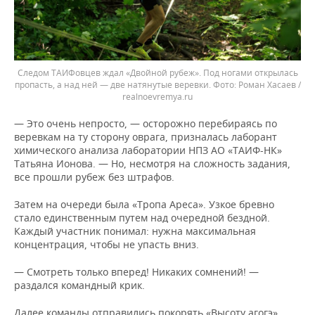
Следом ТАИФовцев ждал «Двойной рубеж». Под ногами открылась
пропасть, а над ней — две натянутые веревки.
Роман Хасаев /
realnoevremya.ru
— Это очень непросто, — осторожно перебираясь по
веревкам на ту сторону оврага, призналась лаборант
химического анализа лаборатории НПЗ АО «ТАИФ-НК»
Татьяна Ионова. — Но, несмотря на сложность задания,
все прошли рубеж без штрафов.
Затем на очереди была «Тропа Ареса». Узкое бревно
стало единственным путем над очередной бездной.
Каждый участник понимал: нужна максимальная
концентрация, чтобы не упасть вниз.
— Смотреть только вперед! Никаких сомнений! —
раздался командный крик.
Далее команды отправились покорять «Высоту агогэ».