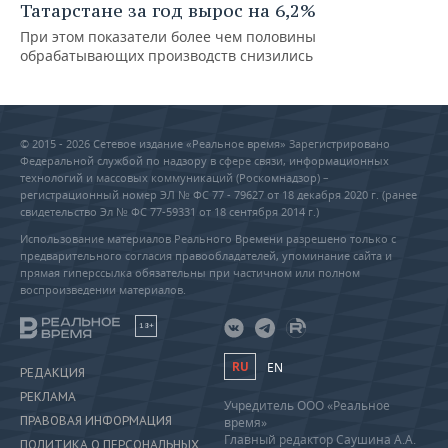
Татарстане за год вырос на 6,2%
При этом показатели более чем половины
обрабатывающих производств снизились
© 2015 - 2026 Сетевое издание «Реальное время» Зарегистрировано
Федеральной службой по надзору в сфере связи, информационных
технологий и массовых коммуникаций (Роскомнадзор) –
регистрационный номер ЭЛ № ФС 77 - 79627 от 18 декабря 2020 г. (ранее
свидетельство Эл № ФС 77-59331 от 18 сентября 2014 г.)
Использование материалов Реального Времени разрешено только с
предварительного согласия правообладателей, упоминание сайта и
прямая гиперссылка обязательны при частичном или полном
воспроизведении материалов.
18+
RU
EN
РЕДАКЦИЯ
РЕКЛАМА
Учредитель ООО «Реальное
ПРАВОВАЯ ИНФОРМАЦИЯ
время»
Главный редактор Саушина А.А.
ПОЛИТИКА О ПЕРСОНАЛЬНЫХ