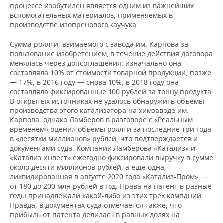
ВОДНЫЕ ВИДЫ СПОРТА
ОБРАЗОВАНИЕ
процессе изобутилен является одним из важнейших
вспомогательных материалов, применяемых в
ХОККЕЙ С МЯЧОМ
ПРОИСШЕСТВИЯ
производстве изопренового каучука.
Сумма роялти, взимаемого с завода им. Карпова за
пользование изобретением, в течение действия договора
менялась через допсоглашения: изначально она
составляла 10% от стоимости товарной продукции, позже
— 17%, в 2016 году — снова 10%, в 2018 году она
составляла фиксированные 100 рублей за тонну продукта.
В открытых источниках не удалось обнаружить объемы
производства этого катализатора на химзаводе им.
Карпова, однако Ламберов в разговоре с «Реальным
временем» оценил объемы роялти за последние три года
в «десятки миллионов» рублей, что подтверждается и
документами суда. Компании Ламберова «Катализ» и
«Катализ инвест» ежегодно фиксировали выручку в сумме
около десяти миллионов рублей, а еще одна,
ликвидированная в августе 2020 года «Катализ-Пром», —
от 180 до 200 млн рублей в год. Права на патент в разные
годы принадлежали какой-либо из этих трех компаний.
Правда, в документах суда отмечается также, что
прибыль от патента делилась в равных долях на