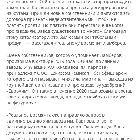
уже много лет. Сейчас они этот катализатор производить
закончили. Катализатор для процесса дегидрирования
избоутана. Пришли новые собственники и пытаются эти
договора признать недействительными, чтобы не
платить роялти. Но платить они перестали еще когда
производили. Завод существовал во многом благодаря
этому катализатору, это был самый рентабельный
продукт, — рассказал «Реальному времени» Ламберов.
Смена собственников, которую упоминает Ламберов,
произошла в октябре 2019 года. Сейчас, по данным
завода, 51% акций АО «Химзавод им. Карпова»
принадлежит ООО «Джиэсэм кемикал», бенефициаром
которого СМИ называют Михаила Маркина — выходца из
крупнейшей организации по производству удобрений
«ЕвроХим». Он также в течение 2020 года входил в состав
совета директоров завода, правда, с ноября он там уже
не фигурирует.
«Реальное время» также направило запрос в
администрацию химзавода им. Карпова, ответ к
настоящему времени не поступил. Однако в судебных
документах говорится, что завод иск не признавал,
ссылаясь на различные обстоятельства — в том числе и