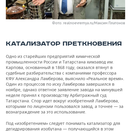
НЕФТЕХИМИЯ
РОЗНИЧНАЯ ТОРГОВЛЯ
НОВОСТИ ТЕХНОЛОГИЙ
МЕРОПРИЯТИЯ
НЕФТЬ
Фото: realnoevremya.ru/Максим Платонов
ТРАНСПОРТ
IT
НОВОСТИ МЕРОПРИЯТИЙ
СПОРТ
ОПК
УСЛУГИ
МЕДИА
ВЫЕЗДНАЯ РЕДАКЦИЯ
НОВОСТИ СПОРТА
ОБЩЕСТВО
ЭНЕРГЕТИКА
КАТАЛИЗАТОР ПРЕТКНОВЕНИЯ
ТЕЛЕКОММУНИКАЦИИ
БИЗНЕС-БРАНЧИ
ФУТБОЛ
НОВОСТИ ОБЩЕСТВА
ФОТОГАЛЕРЕЯ
Одно из старейших предприятий химической
промышленности России и Татарстана химзавод им.
ONLINE-КОНФЕРЕНЦИИ
ХОККЕЙ
ВЛАСТЬ
СЮЖЕТЫ
Карпова, основанный в 1868 году, оказался втянут в
судебные разбирательства с компаниями профессора
ОТКРЫТАЯ ЛЕКЦИЯ
БАСКЕТБОЛ
ИНФРАСТРУКТУРА
СПРАВОЧНИК
КФУ Александра Ламберова, выяснило «Реальное время».
Один из процессов по иску Ламберова завершился в
ноябре, однако ответное заявление завода на минувшей
ВОЛЕЙБОЛ
ИСТОРИЯ
СПИСОК ПЕРСОН
ПОЛНАЯ ВЕРСИЯ
неделе принял к производству Арбитражный суд
Татарстана. Спор идет вокруг изобретений Ламберова,
КИБЕРСПОРТ
КУЛЬТУРА
СПИСОК КОМПАНИЙ
которыми по лицензии пользовался завод, а точнее — за
вознаграждение за это использование.
ФИГУРНОЕ КАТАНИЕ
МЕДИЦИНА
Под «изобретением» следует понимать катализатор для
дегидрирования изобутана — получающийся в этом