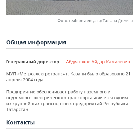
НЕФТЕХИМИЯ
РОЗНИЧНАЯ ТОРГОВЛЯ
НОВОСТИ ТЕХНОЛОГИЙ
МЕРОПРИЯТИЯ
НЕФТЬ
Фото: realnoevremya.ru/Татьяна Демина
ТРАНСПОРТ
IT
НОВОСТИ МЕРОПРИЯТИЙ
СПОРТ
ОПК
УСЛУГИ
МЕДИА
ВЫЕЗДНАЯ РЕДАКЦИЯ
НОВОСТИ СПОРТА
ОБЩЕСТВО
Общая информация
ЭНЕРГЕТИКА
ТЕЛЕКОММУНИКАЦИИ
БИЗНЕС-БРАНЧИ
ФУТБОЛ
НОВОСТИ ОБЩЕСТВА
ФОТОГАЛЕРЕЯ
—
Абдулхаков Айдар Камилевич
Генеральный директор
ONLINE-КОНФЕРЕНЦИИ
ХОККЕЙ
ВЛАСТЬ
СЮЖЕТЫ
МУП «Метроэлектротранс» г. Казани было образовано 21
апреля 2004 года.
ОТКРЫТАЯ ЛЕКЦИЯ
БАСКЕТБОЛ
ИНФРАСТРУКТУРА
СПРАВОЧНИК
Предприятие обеспечивает работу наземного и
ВОЛЕЙБОЛ
ИСТОРИЯ
СПИСОК ПЕРСОН
ПОЛНАЯ ВЕРСИЯ
подземного электрического транспорта является одним
из крупнейших транспортных предприятий Республики
Татарстан.
КИБЕРСПОРТ
КУЛЬТУРА
СПИСОК КОМПАНИЙ
Контакты
ФИГУРНОЕ КАТАНИЕ
МЕДИЦИНА