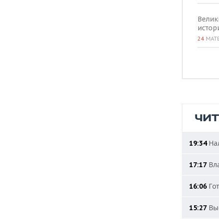
Велик
истор
24
МАТ
ЧИ
Нал
19:34
Вла
17:17
Гот
16:06
Выс
15:27