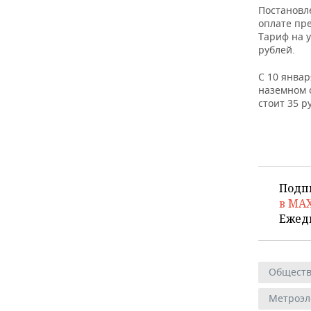
Постановл
оплате пр
Тариф на у
рублей.
С 10 янва
наземном 
стоит 35 р
Подп
в MA
Ежед
Общест
Метроэл