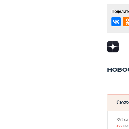
Поделите
НОВО
Сюж
XVI с
499
МА