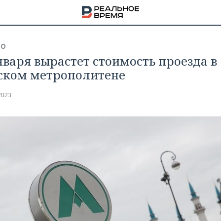
ВО
января вырастет стоимость проезда в
ском метрополитене
2023
НА