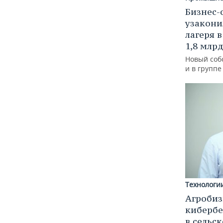
Бизнес-
узакони
лагеря 
1,8 млр
Новый соб
и в групп
Технологи
Агробиз
кибербе
в сельс