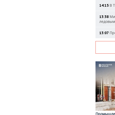
В Т
14:15
Мин
13:38
ледовым
Про
13:07
Промышле