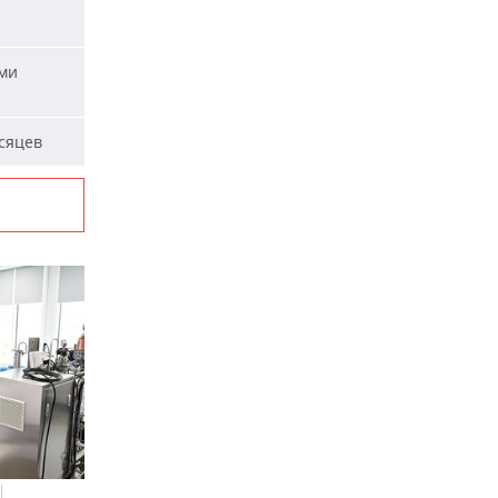
ыми
сяцев