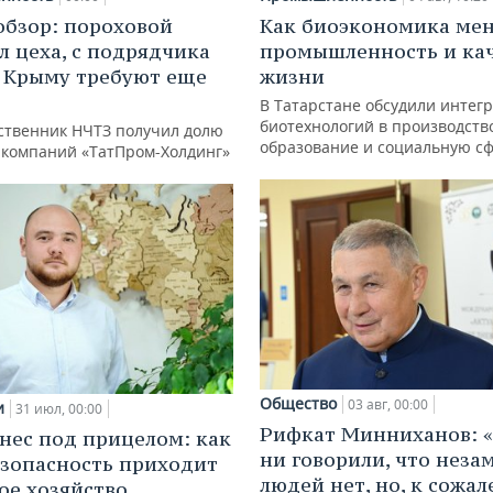
обзор: пороховой
Как биоэкономика ме
л цеха, с подрядчика
промышленность и ка
в Крыму требуют еще
жизни
д
В Татарстане обсудили интег
биотехнологий в производств
ственник НЧТЗ получил долю
образование и социальную с
е компаний «ТатПром-Холдинг»
Общество
03 авг, 00:00
и
31 июл, 00:00
Рифкат Минниханов: «
нес под прицелом: как
ни говорили, что нез
зопасность приходит
людей нет, но, к сожал
кое хозяйство