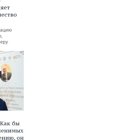
няет
чество
рацию
о,
феру
Как бы
аменимых
ению, он