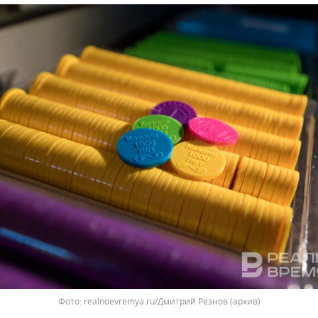
Фото: realnoevremya.ru/Дмитрий Резнов (архив)