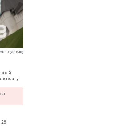
онов (архив)
ичной
анспорту.
Она
 28