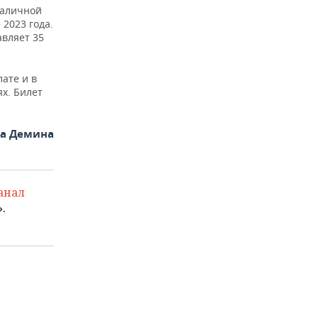
наличной
 2023 года.
авляет 35
ате и в
х. Билет
на Демина
анал
.