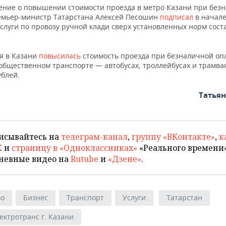
ение о повышении стоимости проезда в метро Казани при без
емьер-министр Татарстана Алексей Песошин
подписал
в начале
слуги по провозу ручной клади сверх установленных норм сост
ря в Казани
повысилась
стоимость проезда при безналичной опл
общественном транспорте — автобусах, троллейбусах и трамвая
ублей.
Татья
исывайтесь на
телеграм-канал
,
группу «ВКонтакте»
,
к
X
и
страницу в «Одноклассниках»
«Реального времени»
невные видео на
Rutube
и
«Дзене»
.
во
Бизнес
Транспорт
Услуги
Татарстан
ектротранс г. Казани