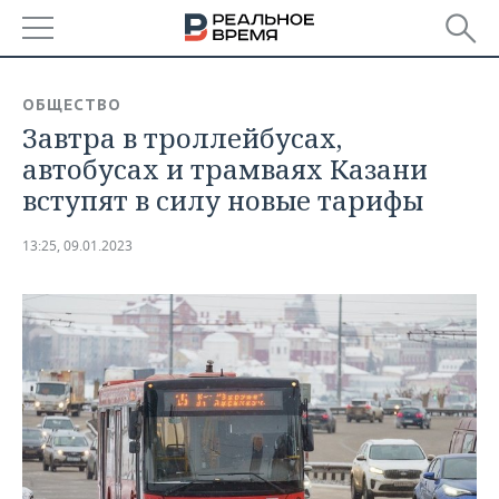
РЕГИОНЫ
ОБЩЕСТВО
Завтра в троллейбусах,
БАШКОРТОСТАН
НОВОСТИ
автобусах и трамваях Казани
ТАТАРСТАН
АНАЛИТИКА
вступят в силу новые тарифы
УДМУРТИЯ
НОВОСТИ АНАЛИТИКИ
ЭКОНОМИКА
13:25, 09.01.2023
ДЕКЛАРАЦИИ О ДОХОДАХ
НОВОСТИ ЭКОНОМИКИ
ПРОМЫШЛЕННОСТЬ
КОРОЛИ ГОСЗАКАЗА ПФО
ФИНАНСЫ
НОВОСТИ
НЕДВИЖИМОСТЬ
ПРОМЫШЛЕННОСТИ
ВУЗЫ ТАТАРСТАНА
БАНКИ
НОВОСТИ НЕДВИЖИМОСТИ
АВТО
АГРОПРОМ
КОМУ ПРИНАДЛЕЖАТ
БЮДЖЕТ
НОВОСТИ АВТО
БИЗНЕС
ТОРГОВЫЕ ЦЕНТРЫ
МАШИНОСТРОЕНИЕ
ТАТАРСТАНА
ИНВЕСТИЦИИ
НОВОСТИ БИЗНЕСА
ТЕХНОЛОГИИ