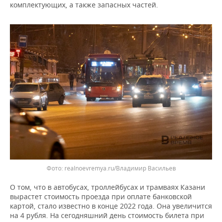
ВОДНЫЕ ВИДЫ СПОРТА
ОБРАЗОВАНИЕ
комплектующих, а также запасных частей.
ХОККЕЙ С МЯЧОМ
ПРОИСШЕСТВИЯ
Фото: realnoevremya.ru/Владимир Васильев
О том, что в автобусах, троллейбусах и трамваях Казани
вырастет стоимость проезда при оплате банковской
картой, стало известно в конце 2022 года. Она увеличится
на 4 рубля. На сегодняшний день стоимость билета при