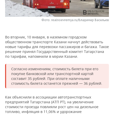
НЕФТЕХИМИЯ
РОЗНИЧНАЯ ТОРГОВЛЯ
НОВОСТИ ТЕХНОЛОГИЙ
МЕРОПРИЯТИЯ
НЕФТЬ
Фото: realnoevremya.ru/Владимир Васильев
ТРАНСПОРТ
IT
НОВОСТИ МЕРОПРИЯТИЙ
СПОРТ
ОПК
УСЛУГИ
МЕДИА
ВЫЕЗДНАЯ РЕДАКЦИЯ
НОВОСТИ СПОРТА
ОБЩЕСТВО
ЭНЕРГЕТИКА
Во вторник, 10 января, в наземном городском
общественном транспорте Казани начнут действовать
ТЕЛЕКОММУНИКАЦИИ
БИЗНЕС-БРАНЧИ
ФУТБОЛ
НОВОСТИ ОБЩЕСТВА
ФОТОГАЛЕРЕЯ
новые тарифы для перевозки пассажиров и багажа. Такое
решение принял Государственный комитет Татарстана
ONLINE-КОНФЕРЕНЦИИ
ХОККЕЙ
ВЛАСТЬ
СЮЖЕТЫ
по тарифам, напомнили в мэрии Казани.
ОТКРЫТАЯ ЛЕКЦИЯ
БАСКЕТБОЛ
ИНФРАСТРУКТУРА
СПРАВОЧНИК
Согласно изменениям, стоимость билета при его
покупке банковской или транспортной картой
составит 35 рублей. При оплате наличными
ВОЛЕЙБОЛ
ИСТОРИЯ
СПИСОК ПЕРСОН
ПОЛНАЯ ВЕРСИЯ
стоимость билета останется прежней — 36 рублей.
КИБЕРСПОРТ
КУЛЬТУРА
СПИСОК КОМПАНИЙ
Как объяснили в ассоциации автотранспортных
предприятий Татарстана (АТП РТ), на увеличение
ФИГУРНОЕ КАТАНИЕ
МЕДИЦИНА
стоимости проезда повлияли рост цен на дизельное
топливо, инфляция в 11,06% и удорожание