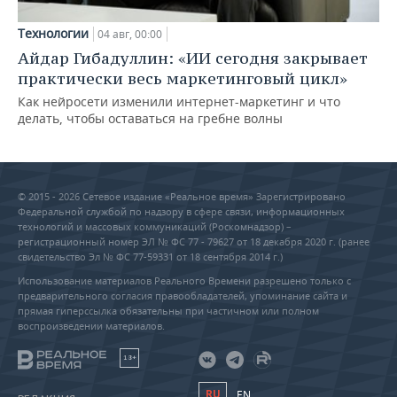
Технологии
04 авг, 00:00
Айдар Гибадуллин: «ИИ сегодня закрывает
практически весь маркетинговый цикл»
Как нейросети изменили интернет-маркетинг и что
делать, чтобы оставаться на гребне волны
© 2015 - 2026 Сетевое издание «Реальное время» Зарегистрировано
Федеральной службой по надзору в сфере связи, информационных
технологий и массовых коммуникаций (Роскомнадзор) –
регистрационный номер ЭЛ № ФС 77 - 79627 от 18 декабря 2020 г. (ранее
свидетельство Эл № ФС 77-59331 от 18 сентября 2014 г.)
Использование материалов Реального Времени разрешено только с
предварительного согласия правообладателей, упоминание сайта и
прямая гиперссылка обязательны при частичном или полном
воспроизведении материалов.
18+
RU
EN