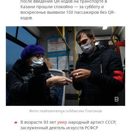
после введения QR-кодов на транспорте в
Казани прошли спокойно — за субботу и
воскресенье выявили 150 пассажиров без QR-
кодов.
realnoevremya.ru/Максим Платонов
В возрасте 93 лет
умер
народный артист СССР,
заслуженный деятель искусств РСФСР