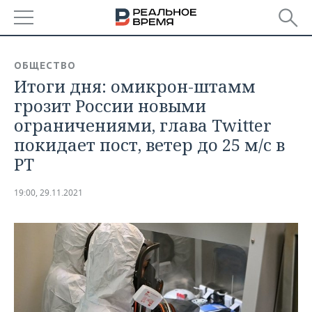
РЕГИОНЫ
ОБЩЕСТВО
Итоги дня: омикрон-штамм
БАШКОРТОСТАН
НОВОСТИ
грозит России новыми
ТАТАРСТАН
АНАЛИТИКА
ограничениями, глава Twitter
покидает пост, ветер до 25 м/с в
УДМУРТИЯ
НОВОСТИ АНАЛИТИКИ
ЭКОНОМИКА
РТ
ДЕКЛАРАЦИИ О ДОХОДАХ
НОВОСТИ ЭКОНОМИКИ
ПРОМЫШЛЕННОСТЬ
19:00, 29.11.2021
КОРОЛИ ГОСЗАКАЗА ПФО
ФИНАНСЫ
НОВОСТИ
НЕДВИЖИМОСТЬ
ПРОМЫШЛЕННОСТИ
ВУЗЫ ТАТАРСТАНА
БАНКИ
НОВОСТИ НЕДВИЖИМОСТИ
АВТО
АГРОПРОМ
КОМУ ПРИНАДЛЕЖАТ
БЮДЖЕТ
НОВОСТИ АВТО
БИЗНЕС
ТОРГОВЫЕ ЦЕНТРЫ
МАШИНОСТРОЕНИЕ
ТАТАРСТАНА
ИНВЕСТИЦИИ
НОВОСТИ БИЗНЕСА
ТЕХНОЛОГИИ