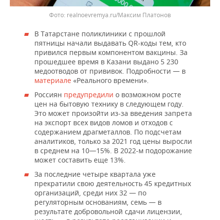
realnoevremya.ru/Максим Платонов
В Татарстане поликлиники с прошлой
пятницы начали выдавать QR-коды тем, кто
привился первым компонентом вакцины. За
прошедшее время в Казани выдано 5 230
медоотводов от прививок. Подробности — в
материале
«Реального времени».
Россиян
предупредили
о возможном росте
цен на бытовую технику в следующем году.
Это может произойти из-за введения запрета
на экспорт всех видов ломов и отходов с
содержанием драгметаллов. По подсчетам
аналитиков, только за 2021 год цены выросли
в среднем на 10—15%. В 2022-м подорожание
может составить еще 13%.
За последние четыре квартала уже
прекратили свою деятельность 45 кредитных
организаций, среди них 32 — по
регуляторным основаниям, семь — в
результате добровольной сдачи лицензии,