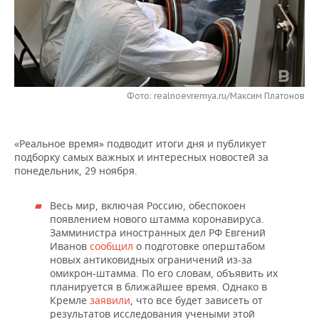
НЕФТЕХИМИЯ
РОЗНИЧНАЯ ТОРГОВЛЯ
НОВОСТИ ТЕХНОЛОГИЙ
МЕРОПРИЯТИЯ
НЕФТЬ
ТРАНСПОРТ
IT
НОВОСТИ МЕРОПРИЯТИЙ
СПОРТ
ОПК
УСЛУГИ
МЕДИА
ВЫЕЗДНАЯ РЕДАКЦИЯ
НОВОСТИ СПОРТА
ОБЩЕСТВО
Фото: realnoevremya.ru/Максим Платонов
ЭНЕРГЕТИКА
ТЕЛЕКОММУНИКАЦИИ
БИЗНЕС-БРАНЧИ
ФУТБОЛ
НОВОСТИ ОБЩЕСТВА
ФОТОГАЛЕРЕЯ
«Реальное время» подводит итоги дня и публикует
ONLINE-КОНФЕРЕНЦИИ
ХОККЕЙ
ВЛАСТЬ
подборку самых важных и интересных новостей за
СЮЖЕТЫ
понедельник, 29 ноября.
ОТКРЫТАЯ ЛЕКЦИЯ
БАСКЕТБОЛ
ИНФРАСТРУКТУРА
СПРАВОЧНИК
Весь мир, включая Россию, обеспокоен
появлением нового штамма коронавируса.
ВОЛЕЙБОЛ
ИСТОРИЯ
СПИСОК ПЕРСОН
ПОЛНАЯ ВЕРСИЯ
Замминистра иностранных дел РФ Евгений
Иванов
сообщил
о подготовке оперштабом
КИБЕРСПОРТ
КУЛЬТУРА
СПИСОК КОМПАНИЙ
новых антиковидных ограничений из-за
омикрон-штамма. По его словам, объявить их
планируется в ближайшее время. Однако в
ФИГУРНОЕ КАТАНИЕ
МЕДИЦИНА
Кремле
заявили
, что все будет зависеть от
результатов исследования учеными этой