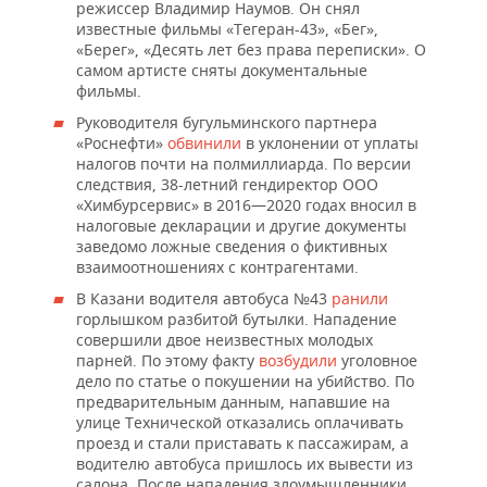
режиссер Владимир Наумов. Он снял
известные фильмы «Тегеран-43», «Бег»,
«Берег», «Десять лет без права переписки». О
самом артисте сняты документальные
фильмы.
Руководителя бугульминского партнера
«Роснефти»
обвинили
в уклонении от уплаты
налогов почти на полмиллиарда. По версии
следствия, 38-летний гендиректор ООО
«Химбурсервис» в 2016—2020 годах вносил в
налоговые декларации и другие документы
заведомо ложные сведения о фиктивных
взаимоотношениях с контрагентами.
В Казани водителя автобуса №43
ранили
горлышком разбитой бутылки. Нападение
совершили двое неизвестных молодых
парней. По этому факту
возбудили
уголовное
дело по статье о покушении на убийство. По
предварительным данным, напавшие на
улице Технической отказались оплачивать
проезд и стали приставать к пассажирам, а
водителю автобуса пришлось их вывести из
салона. После нападения злоумышленники