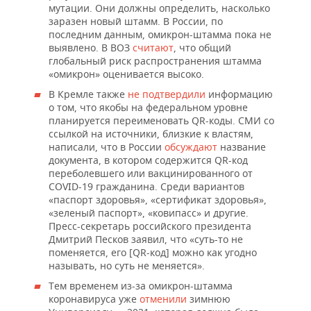
ВОДНЫЕ ВИДЫ СПОРТА
ОБРАЗОВАНИЕ
мутации. Они должны определить, насколько
заразен новый штамм. В России, по
ХОККЕЙ С МЯЧОМ
ПРОИСШЕСТВИЯ
последним данным, омикрон-штамма пока не
выявлено. В ВОЗ
считают
, что общий
глобальный риск распространения штамма
«омикрон» оценивается высоко.
В Кремле также
не подтвердили
информацию
о том, что якобы на федеральном уровне
планируется переименовать QR-коды. CМИ со
ссылкой на источники, близкие к властям,
написали, что в России
обсуждают
название
документа, в котором содержится QR-код
переболевшего или вакцинированного от
COVID-19 гражданина. Среди вариантов
«паспорт здоровья», «сертификат здоровья»,
«зеленый паспорт», «ковипасс» и другие.
Пресс-секретарь российского президента
Дмитрий Песков заявил, что «суть-то не
поменяется, его [QR-код] можно как угодно
называть, но суть не меняется».
Тем временем из-за омикрон-штамма
коронавируса уже
отменили
зимнюю