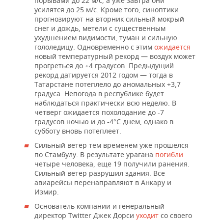
порывами до 22 м/с, а уже завтра они
усилятся до 25 м/с. Кроме того, синоптики
прогнозируют на вторник сильный мокрый
снег и дождь, метели с существенным
ухудшением видимости, туман и сильную
гололедицу. Одновременно с этим
ожидается
новый температурный рекорд — воздух может
прогреться до +4 градусов. Предыдущий
рекорд датируется 2012 годом — тогда в
Татарстане потеплело до аномальных +3,7
градуса. Непогода в республике будет
наблюдаться практически всю неделю. В
четверг ожидается похолодание до -7
градусов ночью и до -4°С днем, однако в
субботу вновь потеплеет.
Сильный ветер тем временем уже прошелся
по Стамбулу. В результате урагана
погибли
четыре человека, еще 19 получили ранения.
Сильный ветер разрушил здания. Все
авиарейсы перенаправляют в Анкару и
Измир.
Основатель компании и генеральный
директор Twitter Джек Дорси
уходит
со своего