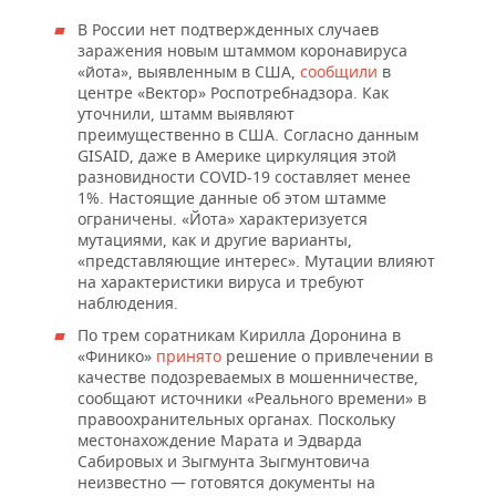
НЕФТЕХИМИЯ
В России нет подтвержденных случаев
РОЗНИЧНАЯ ТОРГОВЛЯ
НОВОСТИ ТЕХНОЛОГИЙ
МЕРОПРИЯТИЯ
заражения новым штаммом коронавируса
НЕФТЬ
«йота», выявленным в США,
сообщили
в
ТРАНСПОРТ
IT
НОВОСТИ МЕРОПРИЯТИЙ
СПОРТ
центре «Вектор» Роспотребнадзора. Как
ОПК
уточнили, штамм выявляют
преимущественно в США. Согласно данным
УСЛУГИ
МЕДИА
ВЫЕЗДНАЯ РЕДАКЦИЯ
НОВОСТИ СПОРТА
ОБЩЕСТВО
GISAID, даже в Америке циркуляция этой
ЭНЕРГЕТИКА
разновидности COVID-19 составляет менее
ТЕЛЕКОММУНИКАЦИИ
БИЗНЕС-БРАНЧИ
ФУТБОЛ
НОВОСТИ ОБЩЕСТВА
ФОТОГАЛЕРЕЯ
1%. Настоящие данные об этом штамме
ограничены. «Йота» характеризуется
мутациями, как и другие варианты,
ONLINE-КОНФЕРЕНЦИИ
ХОККЕЙ
ВЛАСТЬ
СЮЖЕТЫ
«представляющие интерес». Мутации влияют
на характеристики вируса и требуют
ОТКРЫТАЯ ЛЕКЦИЯ
БАСКЕТБОЛ
ИНФРАСТРУКТУРА
СПРАВОЧНИК
наблюдения.
По трем соратникам Кирилла Доронина в
ВОЛЕЙБОЛ
ИСТОРИЯ
СПИСОК ПЕРСОН
ПОЛНАЯ ВЕРСИЯ
«Финико»
принято
решение о привлечении в
качестве подозреваемых в мошенничестве,
КИБЕРСПОРТ
КУЛЬТУРА
СПИСОК КОМПАНИЙ
сообщают источники «Реального времени» в
правоохранительных органах. Поскольку
местонахождение Марата и Эдварда
ФИГУРНОЕ КАТАНИЕ
МЕДИЦИНА
Сабировых и Зыгмунта Зыгмунтовича
неизвестно — готовятся документы на