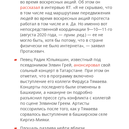
во время воскресных акций. Об этом он
рассказал
в интервью RT. «Я не скрываю, что
в том числе над маршрутами передвижения
людей во время воскресных акций протеста
работал в том числе и я. Да. Но именно вот
непосредственной координации 9—10—11-го
(августа 2020 года, —
прим. ред.
) — ее не
могло быть, хотя бы потому, что в стране
физически не было интернета», — заявил
Протасевич.
Певец Радик Юльякшин, известный под
псевдонимом Элвин Грей,
анонсировал
свой
сольный концерт в Татарстане. При этом он
отметил, что в программу включено
выступление его коллеги Фирдуса Тямаева.
Концерты последнего были отменены в
Башкирии, а накануне он подробно
разъяснил прессе суть конфликта с коллегой
по сцене Элвином Греем. Артисты
поссорились после того, как у Тямаева
сорвалось выступление в башкирском селе
Киргиз-Мияки.
Площадь разлива нефти вблизи