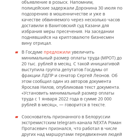
ВОДНЫЕ ВИДЫ СПОРТА
ОБРАЗОВАНИЕ
объявление в розыск. Напомним,
полицейские задержали Доронина 30 июля по
подозрению в мошенничестве и уже в
ХОККЕЙ С МЯЧОМ
ПРОИСШЕСТВИЯ
качестве обвиняемого через несколько часов
доставили в Вахитовский суд Казани для
избрания меры пресечения. На заседании
поднявшийся на криптовалюте бизнесмен
вину отрицал.
В Госдуме
предложили
увеличить
минимальный размер оплаты труда (МРОТ) до
20 тыс. рублей в месяц. С такой инициативой
выступила группа депутатов Госдумы от
фракции ЛДПР и сенатор Сергей Леонов. Об
этом сообщил один из авторов документа
Ярослав Нилов, опубликовав текст документа.
«Установить минимальный размер оплаты
труда с 1 января 2022 года в сумме 20 000
рублей в месяц», — говорится в тексте.
Сооснователь признанного в Белоруссии
экстремистским telegram-канала NEXTA Роман
Протасевич признался, что работал в числе
других над маршрутами передвижения людей