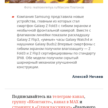
realnoevremya.ru/Максим Платонов
Компания Samsung представила новые
устройства, главным из которых стал
смартфон Galaxy Z Fold3 с гибким экраном и
необычной фронтальной камерой. Вместе с
флагманом линейки показали раскладушку
Galaxy Z Flip3, «умные» часы Galaxy Watch4 и
наушники Galaxy Buds2.Впервые смартфоны с
гибким экраном получили влагозащиту — Z
Fold3 и Z Flip3 сертифицированы по стандарту
IPX8. Обе модели получили скрытый
шарнирный механизм улучшенной
конструкции.
Алексей Нечаев
Подписывайтесь на
телеграм-канал
,
группу «ВКонтакте»
,
канал в MAX
и
страницу в «Одноклассниках»
«Реального