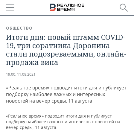
РЕГИОНЫ
ОБЩЕСТВО
Итоги дня: новый штамм COVID-
БАШКОРТОСТАН
НОВОСТИ
19, три соратника Доронина
ТАТАРСТАН
АНАЛИТИКА
стали подозреваемыми, онлайн-
продажа вина
УДМУРТИЯ
НОВОСТИ АНАЛИТИКИ
ЭКОНОМИКА
19:00, 11.08.2021
ДЕКЛАРАЦИИ О ДОХОДАХ
НОВОСТИ ЭКОНОМИКИ
ПРОМЫШЛЕННОСТЬ
«Реальное время» подводит итоги дня и публикует
КОРОЛИ ГОСЗАКАЗА ПФО
ФИНАНСЫ
НОВОСТИ
НЕДВИЖИМОСТЬ
подборку наиболее важных и интересных
ПРОМЫШЛЕННОСТИ
новостей на вечер среды, 11 августа
ВУЗЫ ТАТАРСТАНА
БАНКИ
НОВОСТИ НЕДВИЖИМОСТИ
АВТО
АГРОПРОМ
«Реальное время» подводит итоги дня и публикует
КОМУ ПРИНАДЛЕЖАТ
БЮДЖЕТ
НОВОСТИ АВТО
БИЗНЕС
подборку наиболее важных и интересных новостей на
ТОРГОВЫЕ ЦЕНТРЫ
МАШИНОСТРОЕНИЕ
ТАТАРСТАНА
вечер среды, 11 августа:
ИНВЕСТИЦИИ
НОВОСТИ БИЗНЕСА
ТЕХНОЛОГИИ