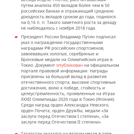
путем анализа 450 вкладов более чем в 50
российских банках и отражающий среднюю
доходность вкладов сроком до года, поднялся
на 0,16 п. п. Такого заметного роста за декаду
не наблюдалось с ноября 2018 года.
Президент России Владимир Путин подписал
указ о награждении государственными
наградами РФ российских спортсменов,
завоевавших золотые, серебряные и
бронзовые медали на Олимпийских играх в
Токио. Документ
опубликован
на официальном
портале правовой информации. Награды
присвоены за большой вклад в развитие
отечественного спорта, высокие спортивные
достижения, волю к победе, стойкость и
целеустремленность, проявленные на Играх
XXXII Олимпиады 2020 года в Токио (Япония).
Среди наград орден Александра Невского,
орден Почета, орден Дружбы, медали «За
заслуги перед Отечеством I степени», «За
заслуги перед Отечеством II степени».
Татарстан оказался на втором месте в топе