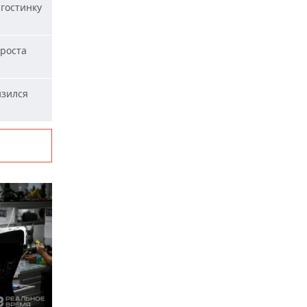
гостинку
 роста
изился