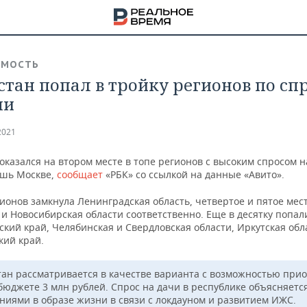
ИМОСТЬ
стан попал в тройку регионов по сп
чи
2021
оказался на втором месте в топе регионов с высоким спросом н
ишь Москве,
сообщает
«РБК» со ссылкой на данные «Авито».
ионов замкнула Ленинградская область, четвертое и пятое мес
и Новосибирская области соответственно. Еще в десятку попал
кий край, Челябинская и Свердловская области, Иркутская обл
кий край.
НА
тан рассматривается в качестве варианта с возможностью при
 бюджете 3 млн рублей. Спрос на дачи в республике объясняетс
ниями в образе жизни в связи с локдауном и развитием ИЖС.