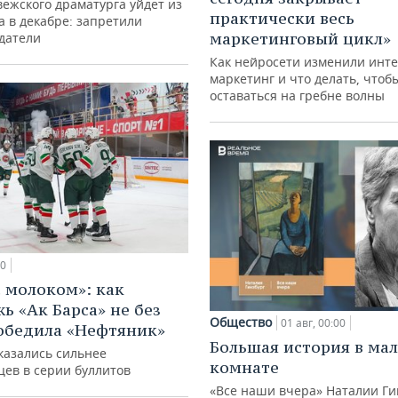
ежского драматурга уйдет из
практически весь
а в декабре: запретили
маркетинговый цикл»
датели
Как нейросети изменили инте
маркетинг и что делать, чтоб
оставаться на гребне волны
00
с молоком»: как
ь «Ак Барса» не без
Общество
01 авг, 00:00
обедила «Нефтяник»
Большая история в ма
казались сильнее
комнате
цев в серии буллитов
«Все наши вчера» Наталии Ги