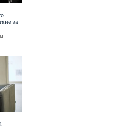
го
тане за
ем
И