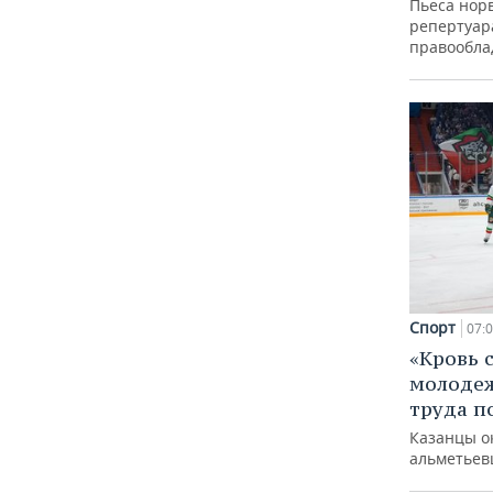
Пьеса норв
репертуар
правообла
Спорт
07:
«Кровь 
молодеж
труда п
Казанцы о
альметьев