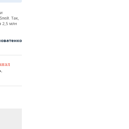
ки
лей. Так,
 2,5 млн
ловатенко
анал
.