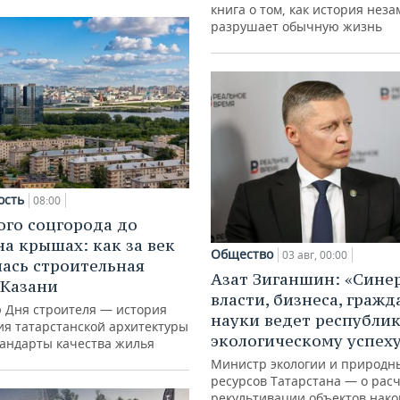
книга о том, как история нез
разрушает обычную жизнь
ость
08:00
ого соцгорода до
на крышах: как за век
Общество
03 авг, 00:00
ась строительная
Азат Зиганшин: «Сине
 Казани
власти, бизнеса, гражд
ю Дня строителя — история
науки ведет республик
ия татарстанской архитектуры
экологическому успех
тандарты качества жилья
Министр экологии и природн
ресурсов Татарстана — о расч
рекультивации объектов нак