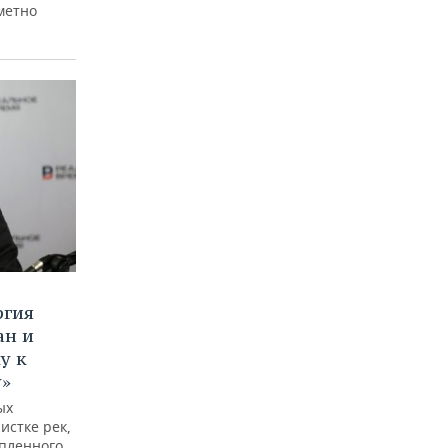
аметно
ргия
ан и
у к
у»
ых
истке рек,
опленного