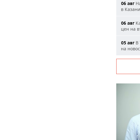
На
06 авг
в Казан
Ка
06 авг
цен на 
В 
05 авг
на ново