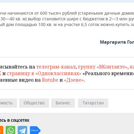
ачи начинаются от 600 тысяч рублей (старенькие дачные доми
30—40 кв. м) выбор становится шире с бюджетом в 2—3 млн руб
й дом площадью 100 кв. м на участке 6,5 соток можно купить за
Маргарита Го
исывайтесь на
телеграм-канал
,
группу «ВКонтакте»
,
к
X
и
страницу в «Одноклассниках»
«Реального времени»
невные видео на
Rutube
и
«Дзене»
.
мость
Общество
Бизнес
Татарстан
сь в соцсетях