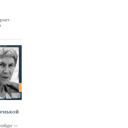
рнет-
ы
ленькой
нзбург —