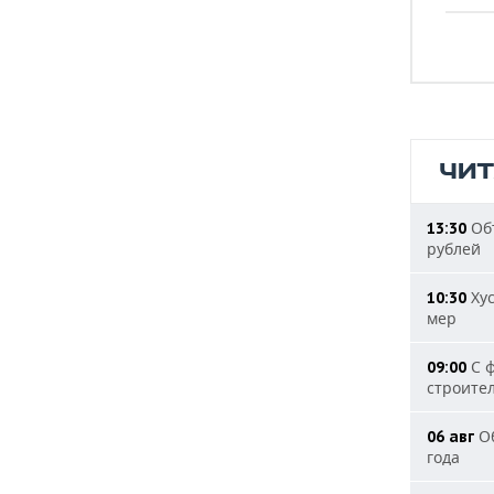
ЧИ
Объ
13:30
рублей
Хус
10:30
мер
С ф
09:00
строите
Об
06 авг
года