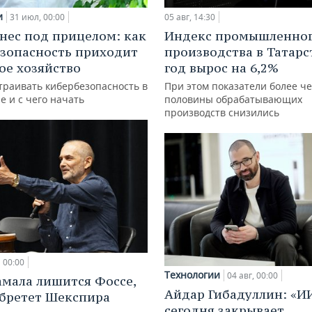
и
31 июл, 00:00
05 авг, 14:30
нес под прицелом: как
Индекс промышленно
зопасность приходит
производства в Татарс
кое хозяйство
год вырос на 6,2%
траивать кибербезопасность в
При этом показатели более ч
е и с чего начать
половины обрабатывающих
производств снизились
00:00
Технологии
04 авг, 00:00
амала лишится Фоссе,
Айдар Гибадуллин: «И
бретет Шекспира
сегодня закрывает