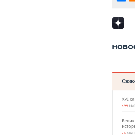
ВОДНЫЕ ВИДЫ СПОРТА
ОБРАЗОВАНИЕ
ХОККЕЙ С МЯЧОМ
ПРОИСШЕСТВИЯ
НОВО
Сюж
XVI с
499
МА
Велик
истор
24
МАТ