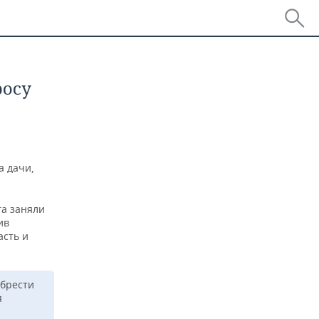
росу
а дачи,
та заняли
ив
асть и
обрести
я