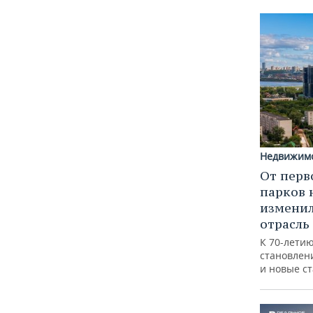
Недвижим
От перв
парков 
изменил
отрасль
К 70-лети
становлен
и новые с