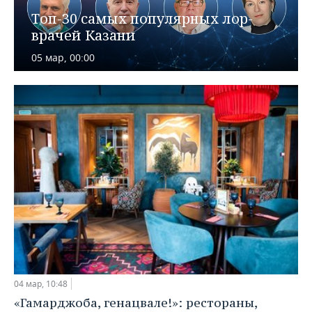
ВОДНЫЕ ВИДЫ СПОРТА
ОБРАЗОВАНИЕ
Топ-30 самых популярных лор-
врачей Казани
ХОККЕЙ С МЯЧОМ
ПРОИСШЕСТВИЯ
05 мар, 00:00
04 мар, 10:48
«Гамарджоба, генацвале!»: рестораны,