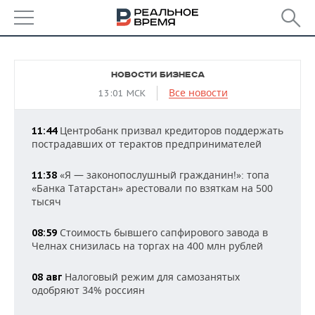
РЕГИОНЫ
НОВОСТИ БИЗНЕСА
БАШКОРТОСТАН
НОВОСТИ
Все новости
13:01 МСК
ТАТАРСТАН
АНАЛИТИКА
Центробанк призвал кредиторов поддержать
11:44
пострадавших от терактов предпринимателей
УДМУРТИЯ
НОВОСТИ АНАЛИТИКИ
ЭКОНОМИКА
«Я — законопослушный гражданин!»: топа
11:38
ДЕКЛАРАЦИИ О ДОХОДАХ
НОВОСТИ ЭКОНОМИКИ
ПРОМЫШЛЕННОСТЬ
«Банка Татарстан» арестовали по взяткам на 500
тысяч
КОРОЛИ ГОСЗАКАЗА ПФО
ФИНАНСЫ
НОВОСТИ
НЕДВИЖИМОСТЬ
ПРОМЫШЛЕННОСТИ
Стоимость бывшего сапфирового завода в
08:59
ВУЗЫ ТАТАРСТАНА
БАНКИ
НОВОСТИ НЕДВИЖИМОСТИ
АВТО
Челнах снизилась на торгах на 400 млн рублей
АГРОПРОМ
КОМУ ПРИНАДЛЕЖАТ
БЮДЖЕТ
НОВОСТИ АВТО
БИЗНЕС
Налоговый режим для самозанятых
08 авг
ТОРГОВЫЕ ЦЕНТРЫ
МАШИНОСТРОЕНИЕ
одобряют 34% россиян
ТАТАРСТАНА
ИНВЕСТИЦИИ
НОВОСТИ БИЗНЕСА
ТЕХНОЛОГИИ