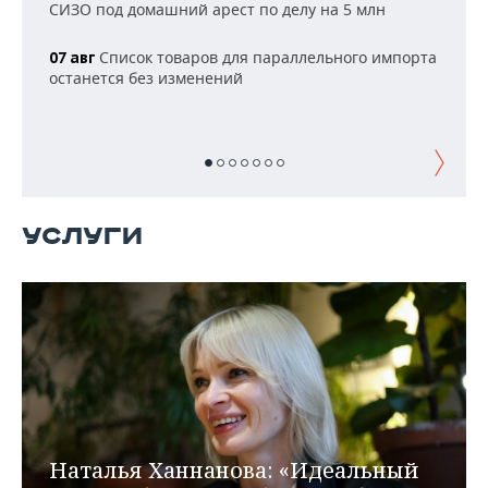
НЕФТЕХИМИЯ
СИЗО под домашний арест по делу на 5 млн
РОЗНИЧНАЯ ТОРГОВЛЯ
НОВОСТИ ТЕХНОЛОГИЙ
МЕРОПРИЯТИЯ
НЕФТЬ
Список товаров для параллельного импорта
07 авг
останется без изменений
ТРАНСПОРТ
IT
НОВОСТИ МЕРОПРИЯТИЙ
СПОРТ
ОПК
УСЛУГИ
МЕДИА
ВЫЕЗДНАЯ РЕДАКЦИЯ
НОВОСТИ СПОРТА
ОБЩЕСТВО
ЭНЕРГЕТИКА
ТЕЛЕКОММУНИКАЦИИ
БИЗНЕС-БРАНЧИ
ФУТБОЛ
НОВОСТИ ОБЩЕСТВА
ФОТОГАЛЕРЕЯ
УСЛУГИ
ONLINE-КОНФЕРЕНЦИИ
ХОККЕЙ
ВЛАСТЬ
СЮЖЕТЫ
ОТКРЫТАЯ ЛЕКЦИЯ
БАСКЕТБОЛ
ИНФРАСТРУКТУРА
СПРАВОЧНИК
ВОЛЕЙБОЛ
ИСТОРИЯ
СПИСОК ПЕРСОН
ПОЛНАЯ ВЕРСИЯ
КИБЕРСПОРТ
КУЛЬТУРА
СПИСОК КОМПАНИЙ
ФИГУРНОЕ КАТАНИЕ
МЕДИЦИНА
Наталья Ханнанова: «Идеальный