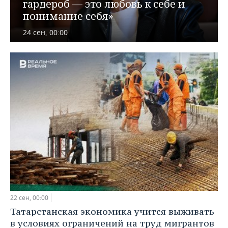
ВОДНЫЕ ВИДЫ СПОРТА
ОБРАЗОВАНИЕ
гардероб — это любовь к себе и
понимание себя»
ХОККЕЙ С МЯЧОМ
ПРОИСШЕСТВИЯ
24 сен, 00:00
22 сен, 00:00
Татарстанская экономика учится выживать
в условиях ограничений на труд мигрантов