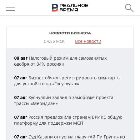
РЕГИОНЫ
НОВОСТИ БИЗНЕСА
БАШКОРТОСТАН
НОВОСТИ
Все новости
14:55 МСК
ТАТАРСТАН
АНАЛИТИКА
Налоговый режим для самозанятых
08 авг
одобряют 34% россиян
УДМУРТИЯ
НОВОСТИ АНАЛИТИКИ
ЭКОНОМИКА
Бизнес обяжут регистрировать сим-карты
07 авг
ДЕКЛАРАЦИИ О ДОХОДАХ
НОВОСТИ ЭКОНОМИКИ
ПРОМЫШЛЕННОСТЬ
для устройств на «Госуслугах»
КОРОЛИ ГОСЗАКАЗА ПФО
ФИНАНСЫ
НОВОСТИ
НЕДВИЖИМОСТЬ
Хуснуллин заявил о заморозке проекта
07 авг
ПРОМЫШЛЕННОСТИ
трассы «Меридиан»
ВУЗЫ ТАТАРСТАНА
БАНКИ
НОВОСТИ НЕДВИЖИМОСТИ
АВТО
АГРОПРОМ
Россия предложила странам БРИКС общую
07 авг
КОМУ ПРИНАДЛЕЖАТ
БЮДЖЕТ
НОВОСТИ АВТО
БИЗНЕС
платформу для поддержки МСП
ТОРГОВЫЕ ЦЕНТРЫ
МАШИНОСТРОЕНИЕ
ТАТАРСТАНА
Суд Казани отпустил главу «Ай Пи Групп» из
ИНВЕСТИЦИИ
НОВОСТИ БИЗНЕСА
07 авг
ТЕХНОЛОГИИ