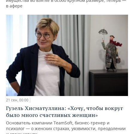
имущества во взятке в особо крупном размере, теперь —
в афере
21 сен, 00:00
Гузель Хисматуллина: «Хочу, чтобы вокруг
было много счастливых женщин»
Основатель компании TeamSoft, бизнес-тренер и
психолог — о женских страхах, уязвимости, преодолении