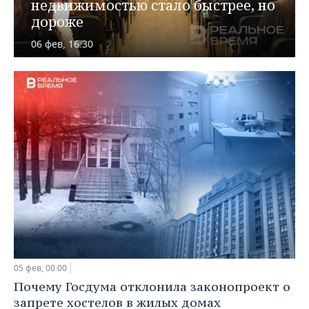
ВОДНЫЕ ВИДЫ СПОРТА
ОБРАЗОВАНИЕ
недвижимостью стало быстрее, но
дороже
ХОККЕЙ С МЯЧОМ
ПРОИСШЕСТВИЯ
06 фев, 16:30
05 фев, 00:00
Почему Госдума отклонила законопроект о
запрете хостелов в жилых домах