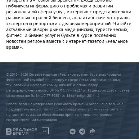
публикуем информацию о проблемах и развитии
региональной сферы услуг, интервью с представителями
различных отраслей бизнеса, аналитические материалы
экспертов и репортажи с деловых мероприятий. Читайте
актуальные обзоры рынка медицинских, туристических,
фитнес- и бизнес-услуг и будьте в курсе последних
новостей региона вместе с интернет-газетой «Реальное
время».
© 2015 - 2026 Сетевое издание «Реальное время» Зарегистрировано
Федеральной службой по надзору в сфере связи, информационных
технологий и массовых коммуникаций (Роскомнадзор) –
регистрационный номер ЭЛ № ФС 77 - 79627 от 18 декабря 2020 г. (ранее
свидетельство Эл № ФС 77-59331 от 18 сентября 2014 г.)
Использование материалов Реального Времени разрешено только с
предварительного согласия правообладателей, упоминание сайта и
прямая гиперссылка обязательны при частичном или полном
воспроизведении материалов.
18+