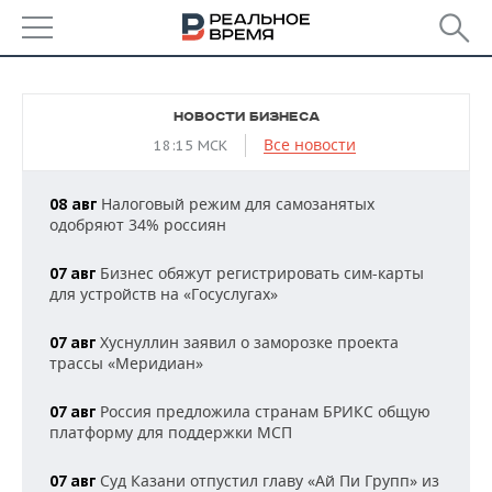
РЕГИОНЫ
НОВОСТИ БИЗНЕСА
БАШКОРТОСТАН
НОВОСТИ
Все новости
18:15 МСК
ТАТАРСТАН
АНАЛИТИКА
Налоговый режим для самозанятых
08 авг
одобряют 34% россиян
УДМУРТИЯ
НОВОСТИ АНАЛИТИКИ
ЭКОНОМИКА
Бизнес обяжут регистрировать сим-карты
07 авг
ДЕКЛАРАЦИИ О ДОХОДАХ
НОВОСТИ ЭКОНОМИКИ
ПРОМЫШЛЕННОСТЬ
для устройств на «Госуслугах»
КОРОЛИ ГОСЗАКАЗА ПФО
ФИНАНСЫ
НОВОСТИ
НЕДВИЖИМОСТЬ
Хуснуллин заявил о заморозке проекта
07 авг
ПРОМЫШЛЕННОСТИ
трассы «Меридиан»
ВУЗЫ ТАТАРСТАНА
БАНКИ
НОВОСТИ НЕДВИЖИМОСТИ
АВТО
АГРОПРОМ
Россия предложила странам БРИКС общую
07 авг
КОМУ ПРИНАДЛЕЖАТ
БЮДЖЕТ
НОВОСТИ АВТО
БИЗНЕС
платформу для поддержки МСП
ТОРГОВЫЕ ЦЕНТРЫ
МАШИНОСТРОЕНИЕ
ТАТАРСТАНА
Суд Казани отпустил главу «Ай Пи Групп» из
ИНВЕСТИЦИИ
НОВОСТИ БИЗНЕСА
07 авг
ТЕХНОЛОГИИ