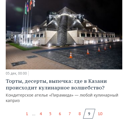
05 дек, 00:00
Торты, десерты, выпечка: где в Казани
происходит кулинарное волшебство?
Кондитерское ателье «Пирамида» — любой кулинарный
каприз
...
1
4
5
6
7
8
9
10