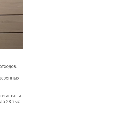
отходов.
ывезенных
очистят и
о 28 тыс.