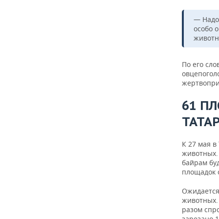
— Надо
особо 
животн
По его сло
овцепогол
жертвопр
61 П
ТАТА
К 27 мая 
животных.
байрам буд
площадок 
Ожидается,
животных.
разом спр
зарезано 1