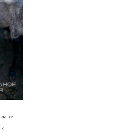
власти
ых