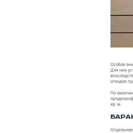
Особое вн
Для них у
впоследств
отходов пр
По оконча
продезинф
кв. м.
БАРА
Отдельное