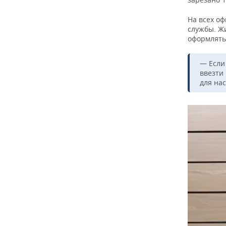
На всех о
службы. Ж
оформлять
— Если
ввезти
для на