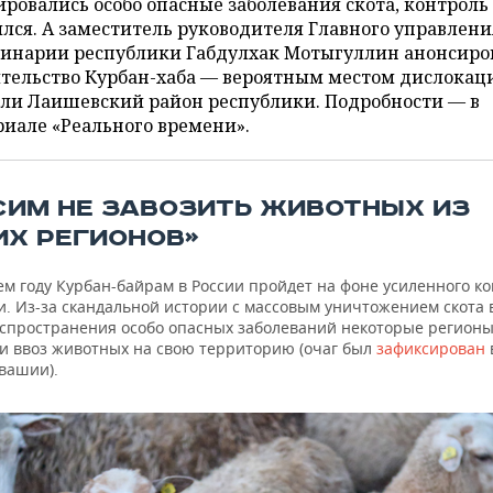
ровались особо опасные заболевания скота, контроль
лся. А заместитель руководителя Главного управлени
ринарии республики Габдулхак Мотыгуллин анонсиро
ительство Курбан-хаба — вероятным местом дислокац
али Лаишевский район республики. Подробности — в
иале «Реального времени».
СИМ НЕ ЗАВОЗИТЬ ЖИВОТНЫХ ИЗ
ИХ РЕГИОНОВ»
м году Курбан-байрам в России пройдет на фоне усиленного ко
. Из-за скандальной истории с массовым уничтожением скота в
аспространения особо опасных заболеваний некоторые регион
и ввоз животных на свою территорию (очаг был
зафиксирован
вашии).