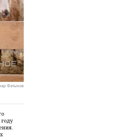
нар Фатыхов
го
 году
ения.
ах