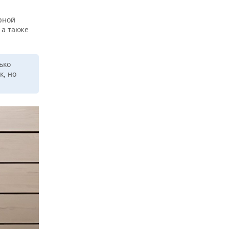
рной
 а также
ько
к, но