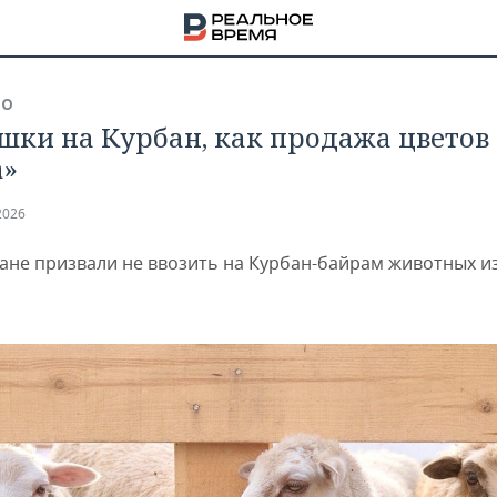
ВО
шки на Курбан, как продажа цветов 
а»
2026
тане призвали не ввозить на Курбан-байрам животных из
НА