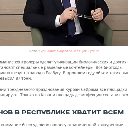
скриншот видеотрансляции ЦУР РТ
имание контролеры уделят утилизации биологических и других 
становят специальные раздельные контейнеры. Все биотходы
ии вывезут на завод в Елабугу. В прошлом году объем таких в
евысил 87 тонн.
нии трехдневного празднования Курбан-байрама все площадки 
ицируют. Только по Казани площадь дезинфекции составит окол
НОВ В РЕСПУБЛИКЕ ХВАТИТ ВСЕМ
 внимание было уделено вопросу ограниченной конкуренции.