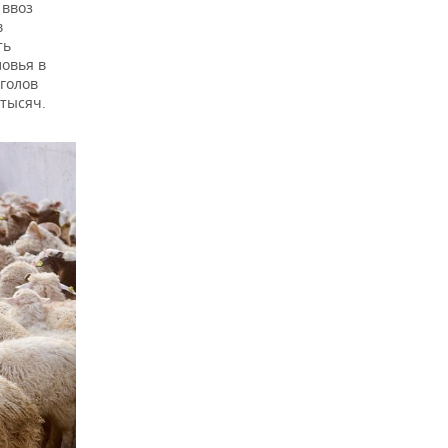
 ввоз
в
ть
овья в
голов
 тысяч.