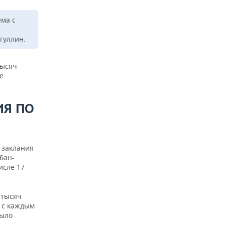
ема с
гуллин.
тысяч
е
ИЯ ПО
 заклания
бан-
исле 17
 тысяч
о с каждым
было