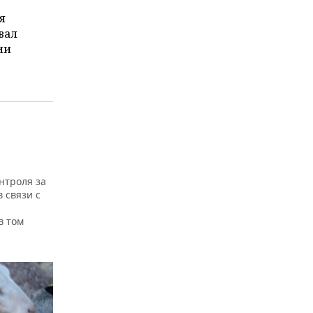
я
вал
ии
нтроля за
 связи с
ы
в том