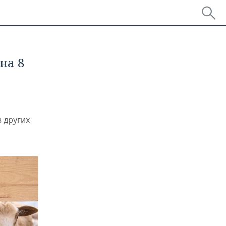
на 8
 других