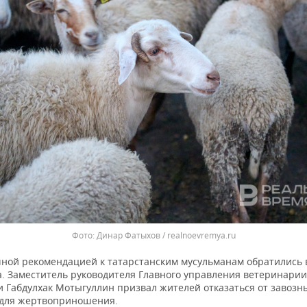
Динар Фатыхов / realnoevremya.ru
чной рекомендацией к татарстанским мусульманам обратились 
а. Заместитель руководителя Главного управления ветеринарии
и Габдулхак Мотыгуллин призвал жителей отказаться от завозн
для жертвоприношения.