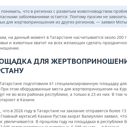
 понимать, что в регионах с развитым животноводством пробл
опасными заболеваниями остается. Поэтому просим не завозить
ых для жертвоприношения из других регионов, — заявил Моты
вам, на данный момент в Татарстане насчитывается около 200 
овья и животных хватит на всех желающих сделать празднично
иношение.
ЛОЩАДКА ДЛЯ ЖЕРТВОПРИНОШЕН
РСТАНУ
в Татарстане подготовили 61 специализированную площадку для
 При этом оборудованные места для жертвоприношения на Кур
ут не во всех районах республики, а только в 23 из них. В том ч
откроют в Казани.
 что в 2026 году в Татарстане на заклание отправятся более 13
 Главный мухтасиб Казани Рустам хазрат Валиуллин заявил, чт
ос увеличивается. В прошлом году на площадках в республике 
2 946 голов жертвенных животных, 6 438 из них — в Казани.