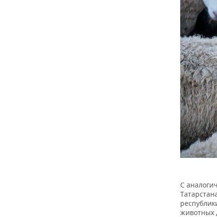
С аналоги
Татарстан
республик
животных 