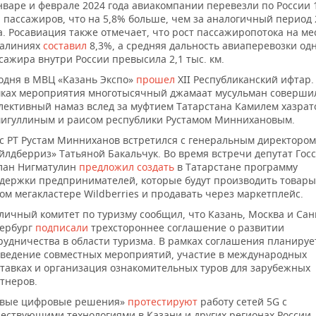
нваре и феврале 2024 года авиакомпании перевезли по России 
 пассажиров, что на 5,8% больше, чем за аналогичный период 
а. Росавиация также отмечает, что рост пассажиропотока на м
иалиниях
составил
8,3%, а средняя дальность авиаперевозки од
сажира внутри России превысила 2,1 тыс. км.
одня в МВЦ «Казань Экспо»
прошел
XII Республиканский ифтар.
ках мероприятия многотысячный джамаат мусульман соверши
лективный намаз вслед за муфтием Татарстана Камилем хазрат
игуллиным и раисом республики Рустамом Миннихановым.
с РТ Рустам Минниханов встретился с генеральным директоро
йлдберриз» Татьяной Бакальчук. Во время встречи депутат Гос
лан Нигматулин
предложил создать
в Татарстане программу
держки предпринимателей, которые будут производить товары
ом мегакластере Wildberries и продавать через маркетплейс.
личный комитет по туризму сообщил, что Казань, Москва и Сан
ербург
подписали
трехстороннее соглашение о развитии
рудничества в области туризма. В рамках соглашения планируе
ведение совместных мероприятий, участие в международных
тавках и организация ознакомительных туров для зарубежных
тнеров.
вые цифровые решения»
протестируют
работу сетей 5G с
ествующими технологиями в Казани и других регионах России.