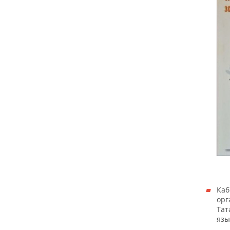
Каб
орг
Тат
язы