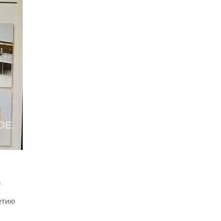
в
етию