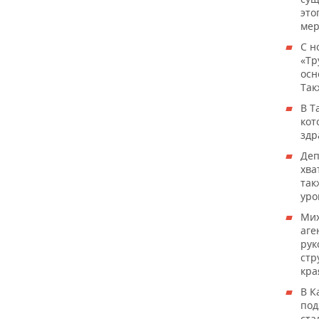
это
мер
С н
«Тр
осн
Так
В Т
кот
здр
Деп
хва
так
уро
Ми
аге
рук
стр
кра
В К
под
ста