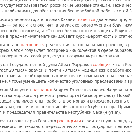
го будут использоваться российские базовые станции. Техничес
ы необходимы для обеспечения бесперебойной работы сетей 5
ового учебного года в школах Казани
появятся
два новых предм
уд» — ранее «Технология», в рамках которого ученики будут изу
овы робототехники, и «Основы безопасности и защиты Родины»
же в предмет «Математика» добавят курс «Вероятность и статис
атарстане
начинается
реализация национальных проектов, в р
орых в этом году будет построено 286 объектов в сфере образов
авоохранения, сообщил депутат Госдумы Айрат Фаррахов.
утат Государственной думы Айрат Фаррахов
сообщил
, что в Ро
тает 29 тысяч врачей и почти 70 тысяч медицинских работнико
же отметил необходимость принятия системных мер на федера
вне, чтобы уменьшить количество уголовных преследований в
хаил Мишустин
назначил
Андрея Тарасенко главой Федерально
нтства морского и речного транспорта (Росморречфлот). Новый
оводитель имеет опыт работы в регионах и в государственных
уктурах, включая исполнение обязанностей губернатора Примо
я и председателя правительства Республики Саха (Якутия).
азани возле парка Горького
расширили
строительную площадк
земного пешеходного перехода, из-за чего тротуар для пешехо
л уже, а проход к месту работ частично открылся. Проезжая час