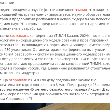
лизации.
зидент Академии наук Рифкат Минниханов
заявил
, что видит с
рхзадачей «встраивание» университетов, научно-образователь
тров и предприятий республики в новую федеральную повестк
демия наук РТ впервые представила на выставке в парламенте
спективные разработки.
азани
состоялась
конференция «ТИМИ Казань 2024», посвящен
нологиям информационного моделирования и проектирования 
оительстве. На площадке ИТ-парка имени Башира Рамеева соб
ее 250 участников. Организаторами конференции выступили
сийский разработчик систем информационного моделирования
Софт Девелопмент» и его партнер-эксперт ООО «СиСофт Казань
оприятие стало продолжением серии конференций ТИМИ, кот
ходят в городах России, где динамично развивается строительн
мышленная индустрия.
занца
отправили
в СИЗО по делу подпольного казино и о
огательстве карточного долга в 8 млн. Под стражу до 26 апреля
ворили накануне 45-летнего безработного казанца Андрея Шар
этой мере пресечения для обвиняемого настаивали сотрудники 
ела Следкома по РТ.