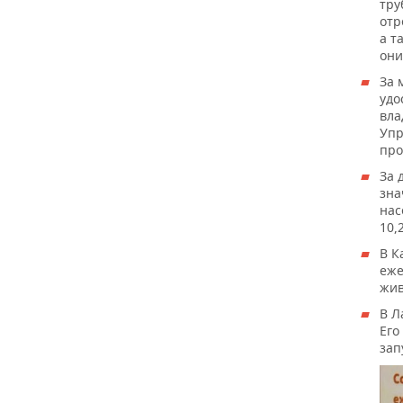
тру
отр
а т
они
За 
удо
вла
Упр
про
За 
зна
нас
10,
В К
еже
жив
В 
Его
зап