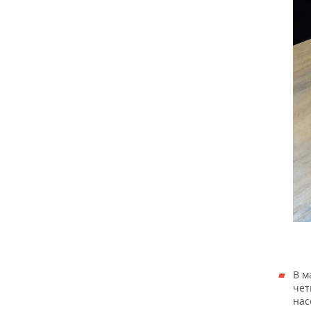
В м
чет
нас