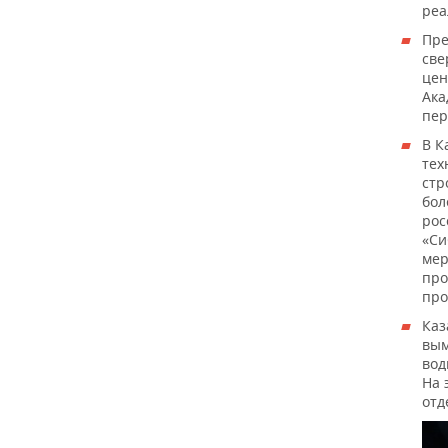
ВОДНЫЕ ВИДЫ СПОРТА
ОБРАЗОВАНИЕ
реа
Пре
ХОККЕЙ С МЯЧОМ
ПРОИСШЕСТВИЯ
све
цен
Ака
пер
В К
тех
стр
бол
рос
«Си
мер
про
про
Ка
вым
вод
На 
отд