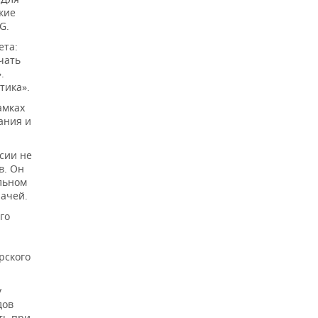
кие
G.
ета:
чать
.
тика».
амках
ания и
ссии не
в. Он
льном
рачей.
го
рского
у
дов
ть при