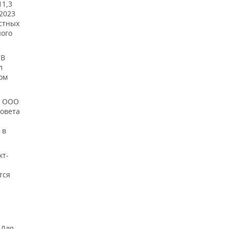
11,3
2023
естных
ного
 В
л
ом
м ООО
совета
 в
кт-
тся
 Для