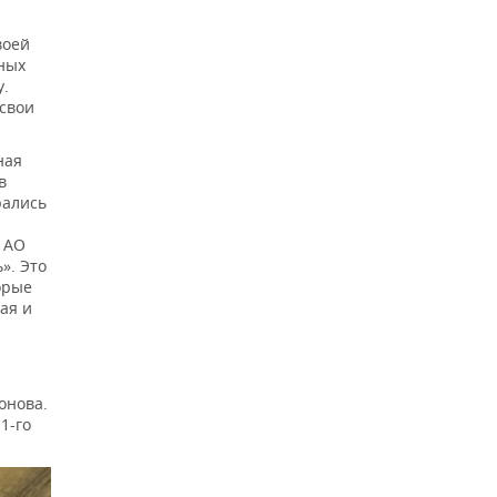
воей
ных
у.
 свои
ная
в
рались
 АО
». Это
орые
ая и
онова.
1-го