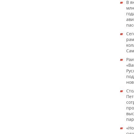
В я
млн
год
ав
пас
Сег
рам
кол
Сам
Раи
«Ва
Рус
под
нов
Сто
Пет
сот
про
выс
пар
«Но
сущ