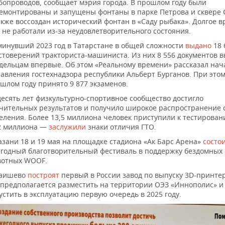
бопроводов, сообщает мэрия города. В прошлом году были
емонтированы и запущены фонтаны в парке Петрова и сквере 
акже воссоздан исторический фонтан в «Саду рыбака». Долгое в
 не работали из-за неудовлетворительного состояния.
минувший 2023 год в Татарстане в общей сложности
выдано
18 
стоверений тракториста-машиниста. Из них 8 556 документов 
дельцам впервые. Об этом «Реальному времени» рассказал нач
авления гостехнадзора республики Альберт Бурганов. При этом
шлом году принято 9 877 экзаменов.
десять лет физкультурно-спортивное сообщество достигло
чительных результатов и получило широкое распространение 
еления. Более 13,5 миллиона человек приступили к тестирован
2 миллиона —
заслужили
знаки отличия ГТО.
азани 18 и 19 мая на площадке стадиона «Ак Барс Арена»
состо
годный благотворительный фестиваль в поддержку бездомных
отных WOOF.
Лаишево
построят
первый в России завод по выпуску 3D-принтер
 предполагается разместить на территории ОЭЗ «Иннополис» и
устить в эксплуатацию первую очередь в 2025 году.