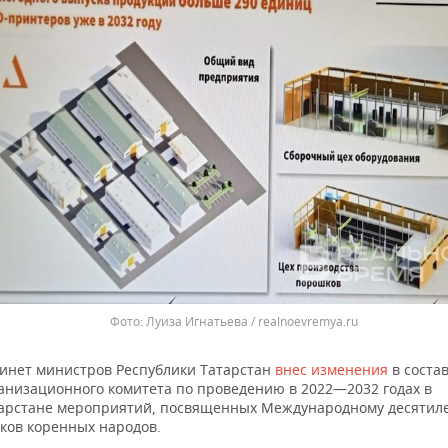
Луиза Игнатьева / realnoevremya.ru
инет министров Республики Татарстан
внес изменения
в соста
анизационного комитета по проведению в 2022—2032 годах в
арстане мероприятий, посвященных Международному десятил
ков коренных народов.