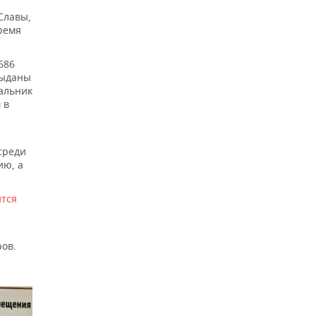
Славы,
ремя
686
выданы
альник
 в
среди
ию, а
ится
ов.