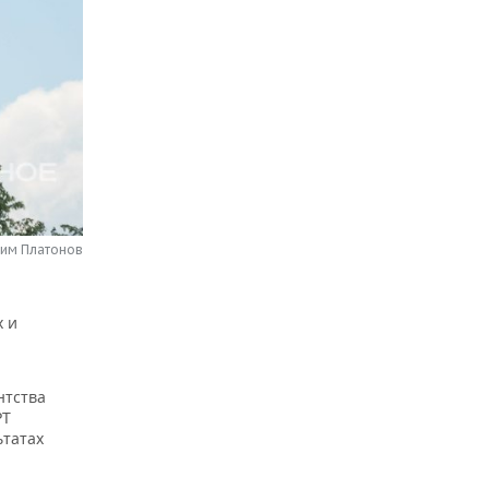
сим Платонов
х и
нтства
РТ
ьтатах