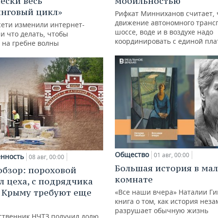
ески весь
мобильностью
нговый цикл»
Рифкат Минниханов считает, 
движение автономного транс
сети изменили интернет-
шоссе, воде и в воздухе надо
и что делать, чтобы
координировать с единой пл
 на гребне волны
Общество
01 авг, 00:00
нность
08 авг, 00:00
Большая история в ма
обзор: пороховой
комнате
л цеха, с подрядчика
в Крыму требуют еще
«Все наши вчера» Наталии Ги
книга о том, как история нез
д
разрушает обычную жизнь
ственник НЧТЗ получил долю