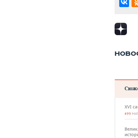
НОВО
Сюж
XVI с
499
МА
Велик
истор