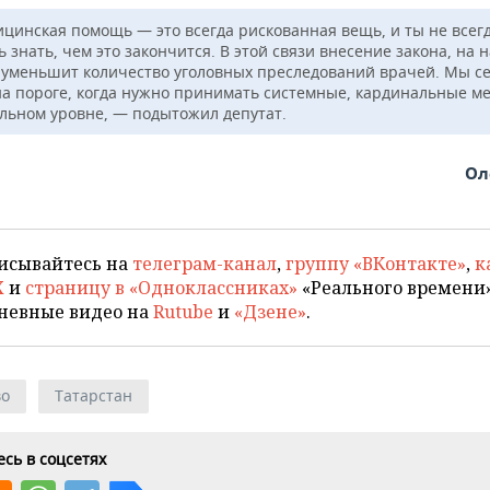
цинская помощь — это всегда рискованная вещь, и ты не всег
знать, чем это закончится. В этой связи внесение закона, на 
, уменьшит количество уголовных преследований врачей. Мы с
на пороге, когда нужно принимать системные, кардинальные м
льном уровне, — подытожил депутат.
Ол
исывайтесь на
телеграм-канал
,
группу «ВКонтакте»
,
к
X
и
страницу в «Одноклассниках»
«Реального времени»
невные видео на
Rutube
и
«Дзене»
.
во
Татарстан
сь в соцсетях