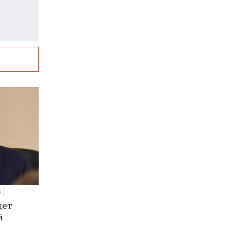
5
дет
й