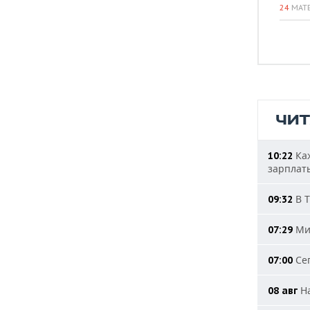
24
МАТ
ЧИ
Каж
10:22
зарплат
В Т
09:32
Мин
07:29
Сег
07:00
На
08 авг