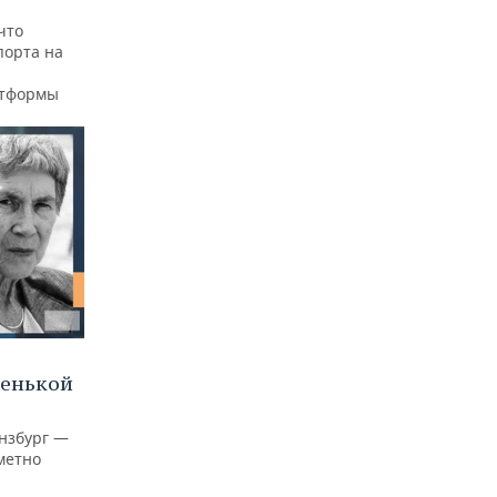
что
порта на
атформы
ленькой
нзбург —
аметно