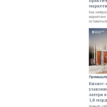
практич
маркети
Как нейро
маркетинг 
оставаться
Промышле
Бизнес-
узакони
лагеря 
1,8 млр
Новый соб