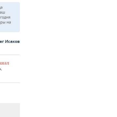
да
наш
егодня
еры на
ег Исаков
анал
.