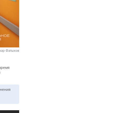
нар Фатыхов
 время
ы
анения