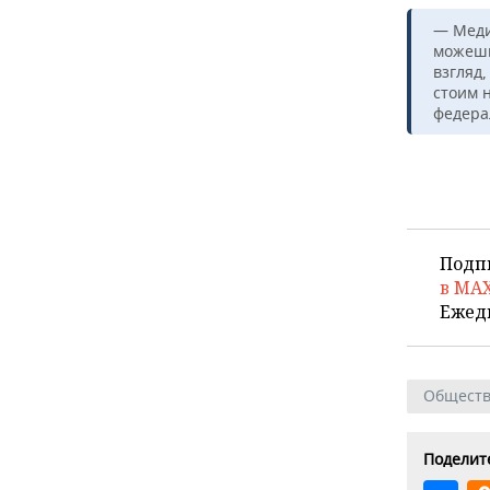
— Меди
можешь 
взгляд
стоим 
федера
Подп
в MA
Ежед
Общест
Поделите