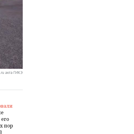
ru акта ГИКЭ
овали
не
 его
х пор
В