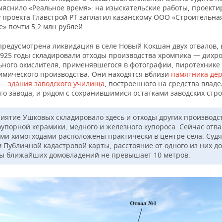
ыяснило «Реальное время»: на изыскательские работы, проекти
у проекта Главстрой РТ заплатил казанскому ООО «Строительна
» почти 5,2 млн рублей.
предусмотрена ликвидация в селе Новый Кокшан двух отвалов, 
 1925 годы складировали отходы производства хромпика — дихр
ьного окислителя, применявшегося в фотографии, пиротехнике 
химического производства. Они находятся вблизи
памятника де
 — здания заводского училища
, построенного на средства влад
го завода, и рядом с сохранившимися остатками заводских стр
иятие Ушковых складировало здесь и отходы других производс
оупорной керамики, медного и железного купороса. Сейчас отва
ми химотходами расположены практически в центре села. Судя
 Публичной кадастровой карты, расстояние от одного из них до
ы ближайших домовладений не превышает 10 метров.