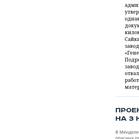
ВОДНЫЕ ВИДЫ СПОРТА
ОБРАЗОВАНИЕ
адми
утвер
ХОККЕЙ С МЯЧОМ
ПРОИСШЕСТВИЯ
однак
доку
килом
Сайки
завод
«Гене
Подр
заво
отва
работ
мате
ПРОЕ
НА 3
В Менделе
опасных п