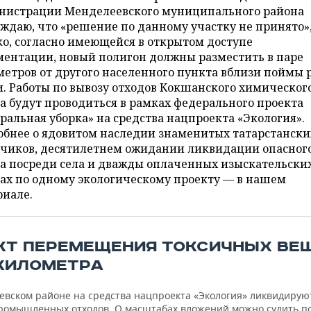
нистрации Менделеевского муниципального района
ждаю, что «решение по данному участку не принято»
о, согласно имеющейся в открытом доступе
ментации, новый полигон должны разместить в паре
етров от другого населенного пункта вблизи поймы 
. Работы по вывозу отходов Кокшанского химическог
а будут проводиться в рамках федерального проекта
ральная уборка» на средства нацпроекта «Экология».
обнее о ядовитом наследии знаменитых татарстански
дчиков, десятилетнем ожидании ликвидации опасног
ла посреди села и дважды оплаченных изыскательски
ах по одному экологическому проекту — в нашем
риале.
КТ ПЕРЕМЕЩЕНИЯ ТОКСИЧНЫХ ВЕ
 КИЛОМЕТРА
евском районе на средства нацпроекта «Экология» ликвидирую
ромышленных отходов. О масштабах вложений можно судить п