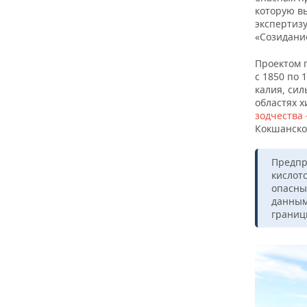
которую в
экспертиз
«Созидание
Проектом 
с 1850 по
калия, сил
областях 
зодчества
Кокшанско
Предпр
кислот
опасны
данным
границ