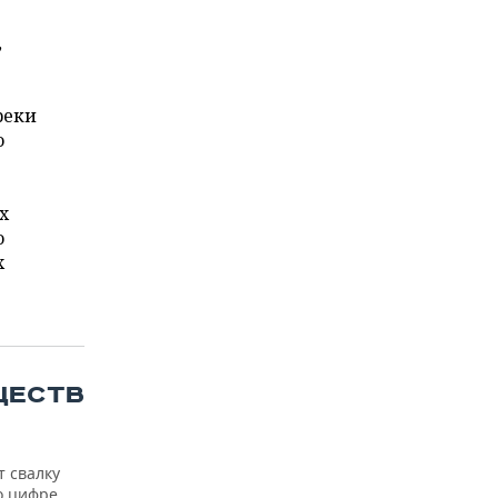
,
реки
о
х
о
х
ЩЕСТВ
т свалку
о цифре,