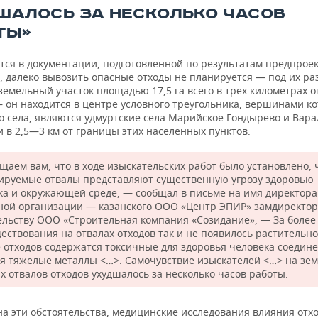
ШАЛОСЬ ЗА НЕСКОЛЬКО ЧАСОВ
ТЫ»
ится в документации, подготовленной по результатам предпрое
, далеко вывозить опасные отходы не планируется — под их р
емельный участок площадью 17,5 га всего в трех километрах о
 он находится в центре условного треугольника, вершинами ко
о села, являются удмуртские села Марийское Гондырево и Вара
 в 2,5—3 км от границы этих населенных пунктов.
щаем вам, что в ходе изыскательских работ было установлено, 
ируемые отвалы представляют существенную угрозу здоровью
ка и окружающей среде, — сообщал в письме на имя директора
ной организации — казанского ООО «Центр ЭПИР» замдиректор
ельству ООО «Строительная компания «Созидание», — За более
ествования на отвалах отходов так и не появилось растительно
е отходов содержатся токсичные для здоровья человека соедине
я тяжелые металлы <…>. Самочувствие изыскателей <…> на зе
х отвалов отходов ухудшалось за несколько часов работы.
а эти обстоятельства, медицинские исследования влияния отхо