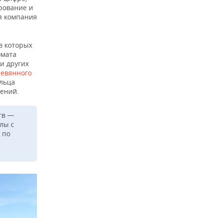
рование и
я компания
в которых
омата
и других
ревянного
ельца
оений.
тв —
лы с
 по