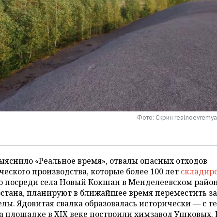
Фото: Скрин realnoevremya.
ыяснило «Реальное время», отвалы опасных отходов
еского производства, которые более 100 лет
складир
о посреди села Новый Кокшан в Менделеевском райо
стана, планируют в ближайшее время переместить за
лы. Ядовитая свалка образовалась исторически — с те
а площадке в XIX веке построили химзавод Ушковых. 