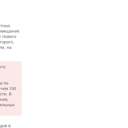
ктных
азмещение
т Нового
торого,
ли, на
что
а по
 чем 100
сти. В
ния,
мельных
дов в