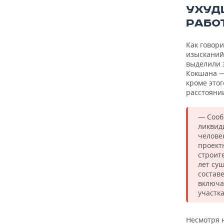
УХУД
РАБО
Как говор
изысканий
выделили з
Кокшана —
кроме этог
расстоянии
— Сооб
ликвид
челове
проект
строит
лет сущ
состав
включа
участка
Несмотря н