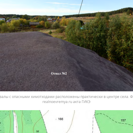
валы с опасными химотходами расположены практически в центре села. Ф
realnoevremya.ru акта ГИКЭ