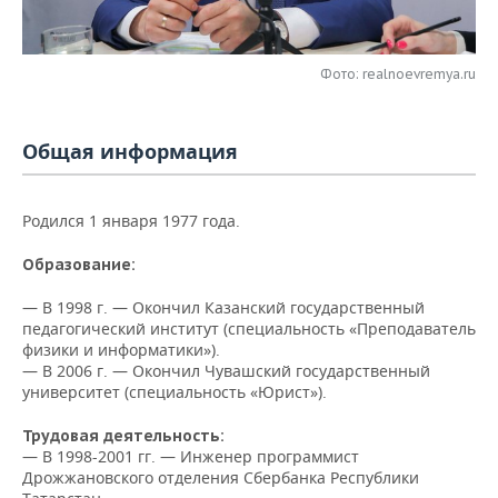
НЕФТЕХИМИЯ
РОЗНИЧНАЯ ТОРГОВЛЯ
НОВОСТИ ТЕХНОЛОГИЙ
МЕРОПРИЯТИЯ
НЕФТЬ
Фото: realnoevremya.ru
ТРАНСПОРТ
IT
НОВОСТИ МЕРОПРИЯТИЙ
СПОРТ
ОПК
УСЛУГИ
МЕДИА
ВЫЕЗДНАЯ РЕДАКЦИЯ
НОВОСТИ СПОРТА
ОБЩЕСТВО
Общая информация
ЭНЕРГЕТИКА
ТЕЛЕКОММУНИКАЦИИ
БИЗНЕС-БРАНЧИ
ФУТБОЛ
НОВОСТИ ОБЩЕСТВА
ФОТОГАЛЕРЕЯ
Родился 1 января 1977 года.
ONLINE-КОНФЕРЕНЦИИ
ХОККЕЙ
ВЛАСТЬ
СЮЖЕТЫ
Образование:
ОТКРЫТАЯ ЛЕКЦИЯ
БАСКЕТБОЛ
ИНФРАСТРУКТУРА
СПРАВОЧНИК
— В 1998 г. — Окончил Казанский государственный
педагогический институт (специальность «Преподаватель
ВОЛЕЙБОЛ
ИСТОРИЯ
СПИСОК ПЕРСОН
ПОЛНАЯ ВЕРСИЯ
физики и информатики»).
— В 2006 г. — Окончил Чувашский государственный
университет (специальность «Юрист»).
КИБЕРСПОРТ
КУЛЬТУРА
СПИСОК КОМПАНИЙ
Трудовая деятельность:
ФИГУРНОЕ КАТАНИЕ
МЕДИЦИНА
— В 1998-2001 гг. — Инженер программист
Дрожжановского отделения Сбербанка Республики