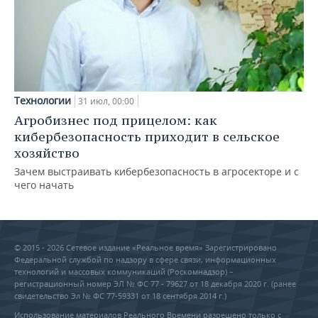
Технологии
31 июл, 00:00
Агробизнес под прицелом: как
кибербезопасность приходит в сельское
хозяйство
Зачем выстраивать кибербезопасность в агросекторе и с
чего начать
© 2015 - 2026 Сетевое издание «Реальное время» Зарегистрировано
Федеральной службой по надзору в сфере связи, информационных
технологий и массовых коммуникаций (Роскомнадзор) –
регистрационный номер ЭЛ № ФС 77 - 79627 от 18 декабря 2020 г. (ранее
свидетельство Эл № ФС 77-59331 от 18 сентября 2014 г.)
Использование материалов Реального Времени разрешено только с