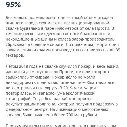
ВОДНЫЕ ВИДЫ СПОРТА
ОБРАЗОВАНИЕ
95%
ХОККЕЙ С МЯЧОМ
ПРОИСШЕСТВИЯ
Без малого полмиллиона тонн — такой объем отходов
шинного завода скопился на несанкционированной
свалке буквально в паре километров от села Прости. В
течение нескольких десятков лет все бракованные и
некондиционные шины и колеса завод-производитель
сбрасывал в большие овраги. По подсчетам, территория
захламления отходами производства составила свыше 35
гектаров.
Летом 2018 года на свалке случился пожар, и весь едкий,
ядовитый дым окутал село Прости, жители которого
задыхались от смрада. Пожар долго не могли
ликвидировать полностью, шинная помойка тлела все
лето, отравляя всю округу. В 2019-м ситуация
повторилась, и «запахло» уже экологической
катастрофой. Тогда был разработан проект
рекультивации полигона, который получил поддержку в
федеральном центре. На ликвидацию многотонных
завалов было выделено более 700 млн рублей.
Первым пунктом визита министров стал полигон у села