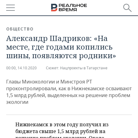
РЕГИОНЫ
ОБЩЕСТВО
Александр Шадриков: «На
БАШКОРТОСТАН
НОВОСТИ
месте, где годами копились
ТАТАРСТАН
АНАЛИТИКА
шины, появляются родники»
УДМУРТИЯ
НОВОСТИ АНАЛИТИКИ
ЭКОНОМИКА
00:00, 14.10.2020
Сюжет:
Нацпроекты в Татарстане
ДЕКЛАРАЦИИ О ДОХОДАХ
НОВОСТИ ЭКОНОМИКИ
ПРОМЫШЛЕННОСТЬ
Главы Минэкологии и Минстроя РТ
проконтролировали, как в Нижнекамске осваивают
КОРОЛИ ГОСЗАКАЗА ПФО
ФИНАНСЫ
НОВОСТИ
НЕДВИЖИМОСТЬ
1,5 млрд рублей, выделенных на решение проблем
ПРОМЫШЛЕННОСТИ
экологии
ВУЗЫ ТАТАРСТАНА
БАНКИ
НОВОСТИ НЕДВИЖИМОСТИ
АВТО
АГРОПРОМ
КОМУ ПРИНАДЛЕЖАТ
БЮДЖЕТ
НОВОСТИ АВТО
БИЗНЕС
Нижнекамск в этом году получил из
ТОРГОВЫЕ ЦЕНТРЫ
МАШИНОСТРОЕНИЕ
ТАТАРСТАНА
бюджета свыше 1,5 млрд рублей на
ИНВЕСТИЦИИ
НОВОСТИ БИЗНЕСА
ТЕХНОЛОГИИ