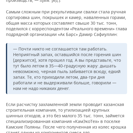
производств, —
).
прим. ред.
Самым сложным при рекультивации свалки стала ручная
сортировка шин, покрышек и камер, наваленных горами,
общая масса которых составляет свыше 30 тыс. тонн,
поделился с корреспондентом «Реального времени» глава
подрядной организации «Ак Барс» Дамир Сафиуллин:
— Почти никто не соглашается там работать.
Неприятный запах, оставшийся после горения шин
[держится], хотя прошел год. А вы представьте, что
тут было летом в 35—40-градусную жару: дышать
невозможно, черная пыль забивается всюду, едкий
запах. Те, кто приходили летом, два-три дня
работали и не выдерживали больше, говорили —
нам не надо никаких денег.
Если расчистку захламленной земли проводит казанская
строительная компания, то утилизацией крупных
шинных отходов, а это без малого 35 тыс. тонн, займется
специализированная компания «КамЭкоТех» в поселке
Камские Поляны. После чего полученная из колес крошка
станет одним из компонентов смеси для