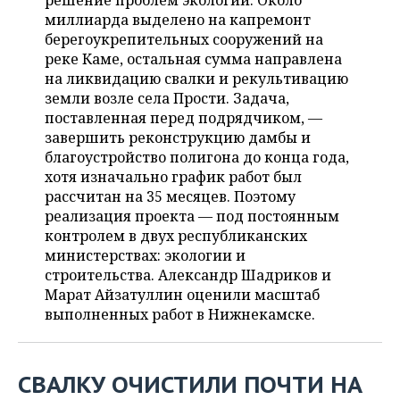
решение проблем экологии. Около
НЕФТЕХИМИЯ
миллиарда выделено на капремонт
РОЗНИЧНАЯ ТОРГОВЛЯ
НОВОСТИ ТЕХНОЛОГИЙ
МЕРОПРИЯТИЯ
берегоукрепительных сооружений на
НЕФТЬ
реке Каме, остальная сумма направлена
ТРАНСПОРТ
IT
НОВОСТИ МЕРОПРИЯТИЙ
СПОРТ
на ликвидацию свалки и рекультивацию
ОПК
земли возле села Прости. Задача,
УСЛУГИ
МЕДИА
ВЫЕЗДНАЯ РЕДАКЦИЯ
НОВОСТИ СПОРТА
ОБЩЕСТВО
поставленная перед подрядчиком, —
ЭНЕРГЕТИКА
завершить реконструкцию дамбы и
ТЕЛЕКОММУНИКАЦИИ
БИЗНЕС-БРАНЧИ
ФУТБОЛ
НОВОСТИ ОБЩЕСТВА
благоустройство полигона до конца года,
ФОТОГАЛЕРЕЯ
хотя изначально график работ был
рассчитан на 35 месяцев. Поэтому
ONLINE-КОНФЕРЕНЦИИ
ХОККЕЙ
ВЛАСТЬ
СЮЖЕТЫ
реализация проекта — под постоянным
контролем в двух республиканских
ОТКРЫТАЯ ЛЕКЦИЯ
БАСКЕТБОЛ
ИНФРАСТРУКТУРА
СПРАВОЧНИК
министерствах: экологии и
строительства. Александр Шадриков и
ВОЛЕЙБОЛ
ИСТОРИЯ
СПИСОК ПЕРСОН
ПОЛНАЯ ВЕРСИЯ
Марат Айзатуллин оценили масштаб
выполненных работ в Нижнекамске.
КИБЕРСПОРТ
КУЛЬТУРА
СПИСОК КОМПАНИЙ
ФИГУРНОЕ КАТАНИЕ
МЕДИЦИНА
СВАЛКУ ОЧИСТИЛИ ПОЧТИ НА