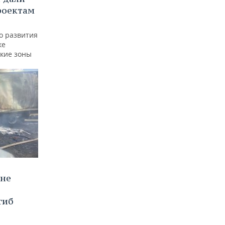
роектам
о развития
ке
ские зоны
оне
гиб