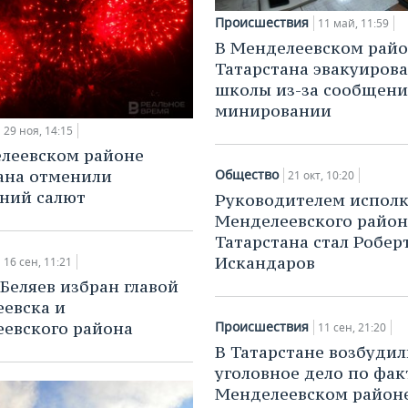
Происшествия
11 май, 11:59
В Менделеевском рай
Татарстана эвакуиров
школы из-за сообщени
минировании
29 ноя, 14:15
леевском районе
ана отменили
Общество
21 окт, 10:20
ний салют
Руководителем испол
Менделеевского район
Татарстана стал Робер
Искандаров
16 сен, 11:21
Беляев избран главой
евска и
евского района
Происшествия
11 сен, 21:20
В Татарстане возбудил
уголовное дело по фак
Менделеевском район