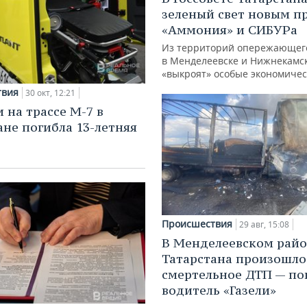
зеленый свет новым п
«Аммония» и СИБУРа
Из территорий опережающег
в Менделеевске и Нижнекамс
«выкроят» особые экономиче
твия
30 окт, 12:21
 на трассе М-7 в
ане погибла 13-летняя
Происшествия
29 авг, 15:08
В Менделеевском рай
Татарстана произошло
смертельное ДТП — по
водитель «Газели»