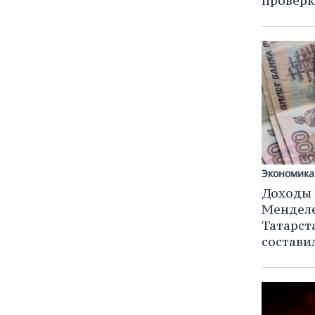
проверк
Экономика
Доходы
Менделе
Татарста
состави