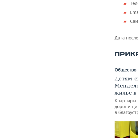
ВОДНЫЕ ВИДЫ СПОРТА
ОБРАЗОВАНИЕ
Тел
Ema
ХОККЕЙ С МЯЧОМ
ПРОИСШЕСТВИЯ
Сай
Дата посл
ПРИК
Общество
Детям-с
Менделе
жилье в
Квартиры 
дорог и ц
в благоус