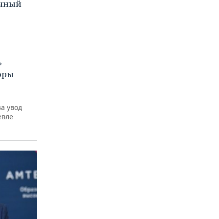
ячный
»
оры
а увод
евле