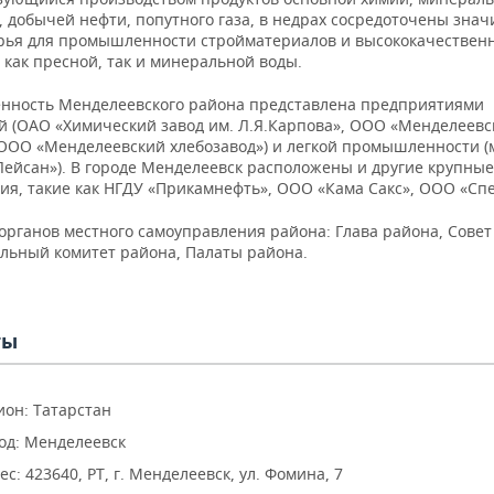
, добычей нефти, попутного газа, в недрах сосредоточены зна
рья для промышленности стройматериалов и высококачествен
 как пресной, так и минеральной воды.
ность Менделеевского района представлена предприятиями
й (OАО «Химический завод им. Л.Я.Карпова», ООО «Менделеевск
ООО «Менделеевский хлебозавод») и легкой промышленности (
Лейсан»). В городе Менделеевск расположены и другие крупные
ия, такие как НГДУ «Прикамнефть», ООО «Кама Сакс», ООО «Сп
органов местного самоуправления района: Глава района, Совет
льный комитет района, Палаты района.
ты
ион: Татарстан
од: Менделеевск
ес: 423640, РТ, г. Менделеевск, ул. Фомина, 7