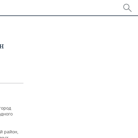
н
город
одного
й район,
ьных