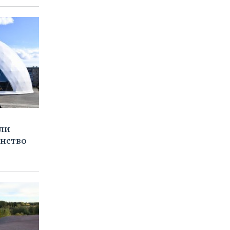
ли
нство