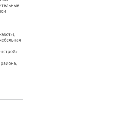
чительные
ной
азот»),
мебельная
ецстрой»
 района,