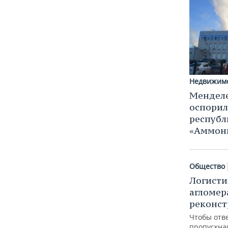
Недвижим
Менделе
оспорил
республ
«Аммон
Общество
Логисти
агломер
реконс
Чтобы отв
пропускна