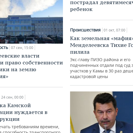
пострадал девятимес
ребенок
Происшествия
01 окт, 07:00
Как земельная «мафия
Менделеевска Тихие Г
ость
07 сен, 15:00
пилила
евские власти
Экс-главу ПИЗО района и его
и право собственности
подчиненных отдали под суд з
ики на землю
участков у Камы в 30 раз деш
ия»
кадастровой цены
24 сен, 00:00
ка Камской
ации нуждается в
трукции
ечать требованиям времени,
я способность транспортного