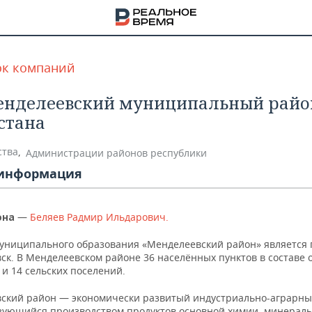
ок компаний
нделеевский муниципальный райо
стана
ства
,
Администрации районов республики
информация
—
Беляев Радмир Ильдарович.
она
униципального образования «Менделеевский район» является 
ск. В Менделеевском районе 36 населённых пунктов в составе 
 и 14 сельских поселений.
НА
ский район — экономически развитый индустриально-аграрны
зующийся производством продуктов основной химии, минерал