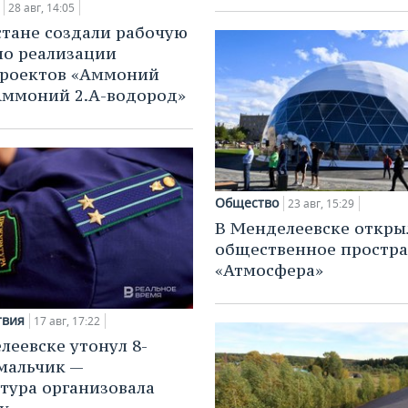
28 авг, 14:05
стане создали рабочую
по реализации
проектов «Аммоний
«Аммоний 2.А-водород»
Общество
23 авг, 15:29
В Менделеевске откры
общественное простра
«Атмосфера»
твия
17 авг, 17:22
леевске утонул 8-
мальчик —
тура организовала