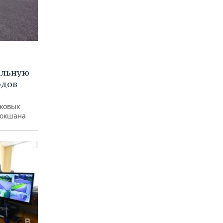
альную
одов
ы
ковых
Кокшана