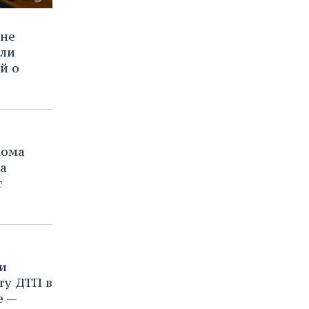
оне
али
й о
кома
а
т
и
ту ДТП в
е —