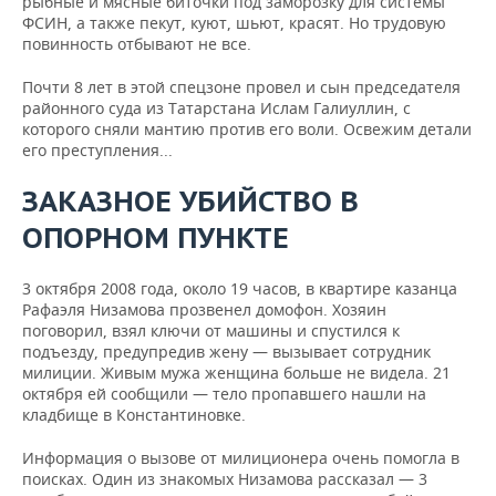
рыбные и мясные биточки под заморозку для системы
ВОДНЫЕ ВИДЫ СПОРТА
ОБРАЗОВАНИЕ
ФСИН, а также пекут, куют, шьют, красят. Но трудовую
повинность отбывают не все.
ХОККЕЙ С МЯЧОМ
ПРОИСШЕСТВИЯ
Почти 8 лет в этой спецзоне провел и сын председателя
районного суда из Татарстана Ислам Галиуллин, с
которого сняли мантию против его воли. Освежим детали
его преступления...
ЗАКАЗНОЕ УБИЙСТВО В
ОПОРНОМ ПУНКТЕ
3 октября 2008 года, около 19 часов, в квартире казанца
Рафаэля Низамова прозвенел домофон. Хозяин
поговорил, взял ключи от машины и спустился к
подъезду, предупредив жену — вызывает сотрудник
милиции. Живым мужа женщина больше не видела. 21
октября ей сообщили — тело пропавшего нашли на
кладбище в Константиновке.
Информация о вызове от милиционера очень помогла в
поисках. Один из знакомых Низамова рассказал — 3