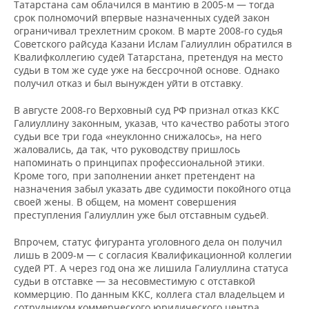
Татарстана сам облачился в мантию в 2005-м — тогда
срок полномочий впервые назначенных судей закон
ограничивал трехлетним сроком. В марте 2008-го судья
Советского райсуда Казани Ислам Галиуллин обратился в
Квалифколлегию судей Татарстана, претендуя на место
судьи в том же суде уже на бессрочной основе. Однако
получил отказ и был вынужден уйти в отставку.
В августе 2008-го Верховный суд РФ признал отказ ККС
Галиуллину законным, указав, что качество работы этого
судьи все три года «неуклонно снижалось», на него
жаловались, да так, что руководству пришлось
напоминать о принципах профессиональной этики.
Кроме того, при заполнении анкет претендент на
назначения забыл указать две судимости покойного отца
своей жены. В общем, на момент совершения
преступления Галиуллин уже был отставным судьей.
Впрочем, статус фигуранта уголовного дела он получил
лишь в 2009-м — с согласия Квалификационной коллегии
судей РТ. А через год она же лишила Галиуллина статуса
судьи в отставке — за несовместимую с отставкой
коммерцию. По данным ККС, коллега стал владельцем и
сотрудником коммерческого юридического центра