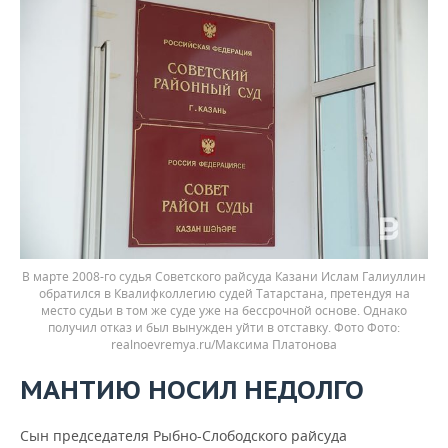
В марте 2008-го судья Советского райсуда Казани Ислам Галиуллин
обратился в Квалифколлегию судей Татарстана, претендуя на
место судьи в том же суде уже на бессрочной основе. Однако
получил отказ и был вынужден уйти в отставку. Фото
realnoevremya.ru/Максима Платонова
МАНТИЮ НОСИЛ НЕДОЛГО
Сын председателя Рыбно-Слободского райсуда