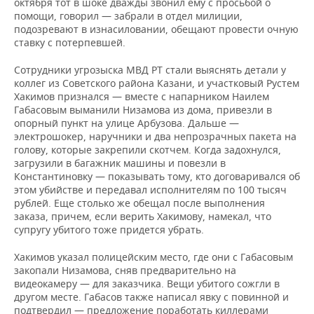
октября тот в шоке дважды звонил ему с просьбой о
помощи, говорил — забрали в отдел милиции,
подозревают в изнасиловании, обещают провести очную
ставку с потерпевшей.
Сотрудники угрозыска МВД РТ стали выяснять детали у
коллег из Советского района Казани, и участковый Рустем
Хакимов признался — вместе с напарником Наилем
Габасовым выманили Низамова из дома, привезли в
опорный пункт на улице Арбузова. Дальше —
электрошокер, наручники и два непрозрачных пакета на
голову, которые закрепили скотчем. Когда задохнулся,
загрузили в багажник машины и повезли в
Константиновку — показывать тому, кто договаривался об
этом убийстве и передавал исполнителям по 100 тысяч
рублей. Еще столько же обещал после выполнения
заказа, причем, если верить Хакимову, намекал, что
супругу убитого тоже придется убрать.
Хакимов указал полицейским место, где они с Габасовым
закопали Низамова, сняв предварительно на
видеокамеру — для заказчика. Вещи убитого сожгли в
другом месте. Габасов также написал явку с повинной и
подтвердил — предложение поработать киллерами