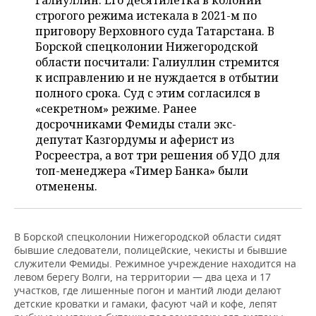
Галиуллин. Его десятилетка в колонии
НЕФТЕХИМИЯ
строгого режима истекала в 2021-м по
РОЗНИЧНАЯ ТОРГОВЛЯ
НОВОСТИ ТЕХНОЛОГИЙ
МЕРОПРИЯТИЯ
приговору Верховного суда Татарстана. В
НЕФТЬ
Борской спецколонии Нижегородской
ТРАНСПОРТ
IT
НОВОСТИ МЕРОПРИЯТИЙ
СПОРТ
области посчитали: Галиуллин стремится
ОПК
к исправлению и не нуждается в отбытии
УСЛУГИ
МЕДИА
ВЫЕЗДНАЯ РЕДАКЦИЯ
НОВОСТИ СПОРТА
ОБЩЕСТВО
полного срока. Суд с этим согласился в
ЭНЕРГЕТИКА
«секретном» режиме. Ранее
ТЕЛЕКОММУНИКАЦИИ
БИЗНЕС-БРАНЧИ
ФУТБОЛ
НОВОСТИ ОБЩЕСТВА
досрочниками Фемиды стали экс-
ФОТОГАЛЕРЕЯ
депутат Казгордумы и аферист из
Росреестра, а вот три решения об УДО для
ONLINE-КОНФЕРЕНЦИИ
ХОККЕЙ
ВЛАСТЬ
СЮЖЕТЫ
топ-менеджера «Тимер Банка» были
отменены.
ОТКРЫТАЯ ЛЕКЦИЯ
БАСКЕТБОЛ
ИНФРАСТРУКТУРА
СПРАВОЧНИК
ВОЛЕЙБОЛ
ИСТОРИЯ
СПИСОК ПЕРСОН
ПОЛНАЯ ВЕРСИЯ
В Борской спецколонии Нижегородской области сидят
бывшие следователи, полицейские, чекисты и бывшие
КИБЕРСПОРТ
КУЛЬТУРА
СПИСОК КОМПАНИЙ
служители Фемиды. Режимное учреждение находится на
левом берегу Волги, на территории — два цеха и 17
ФИГУРНОЕ КАТАНИЕ
МЕДИЦИНА
участков, где лишенные погон и мантий люди делают
детские кроватки и гамаки, фасуют чай и кофе, лепят