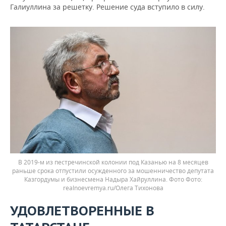
Галиуллина за решетку. Решение суда вступило в силу.
В 2019-м из пестречинской колонии под Казанью на 8 месяцев
раньше срока отпустили осужденного за мошенничество депутата
Казгордумы и бизнесмена Надыра Хайруллина. Фото
realnoevremya.ru/Олега Тихонова
УДОВЛЕТВОРЕННЫЕ В