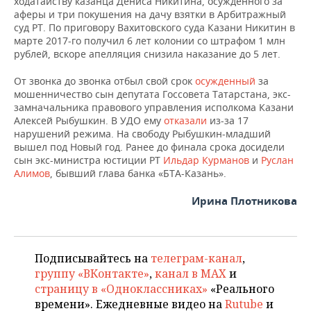
ходатайству казанца Дениса Никитина, осужденного за
аферы и три покушения на дачу взятки в Арбитражный
суд РТ. По приговору Вахитовского суда Казани Никитин в
марте 2017-го получил 6 лет колонии со штрафом 1 млн
рублей, вскоре апелляция снизила наказание до 5 лет.
От звонка до звонка отбыл свой срок
осужденный
за
мошенничество сын депутата Госсовета Татарстана, экс-
замначальника правового управления исполкома Казани
Алексей Рыбушкин. В УДО ему
отказали
из-за 17
нарушений режима. На свободу Рыбушкин-младший
вышел под Новый год. Ранее до финала срока досидели
сын экс-министра юстиции РТ
Ильдар Курманов
и
Руслан
Алимов
, бывший глава банка «БТА-Казань».
Ирина Плотникова
Подписывайтесь на
телеграм-канал
,
группу «ВКонтакте»
,
канал в MAX
и
страницу в «Одноклассниках»
«Реального
времени». Ежедневные видео на
Rutube
и