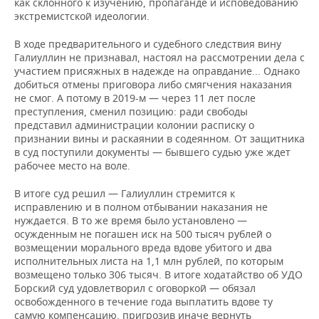
как склонного к изучению, пропаганде и исповедованию
экстремистской идеологии.
В ходе предварительного и судебного следствия вину
Галиуллин не признавал, настоял на рассмотрении дела с
участием присяжных в надежде на оправдание... Однако
добиться отмены приговора либо смягчения наказания
не смог. А потому в 2019-м — через 11 лет после
преступления, сменил позицию: ради свободы
представил администрации колонии расписку о
признании вины и раскаянии в содеянном. От защитника
в суд поступили документы — бывшего судью уже ждет
рабочее место на воле.
В итоге суд решил — Галиуллин стремится к
исправлению и в полном отбывании наказания не
нуждается. В то же время было установлено —
осужденным не погашен иск на 500 тысяч рублей о
возмещении морального вреда вдове убитого и два
исполнительных листа на 1,1 млн рублей, по которым
возмещено только 306 тысяч. В итоге ходатайство об УДО
Борский суд удовлетворил с оговоркой — обязал
освобожденного в течение года выплатить вдове ту
самую компенсацию, пригрозив иначе вернуть