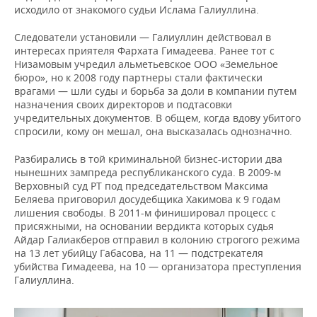
исходило от знакомого судьи Ислама Галиуллина.
Следователи установили — Галиуллин действовал в
интересах приятеля Фархата Гимадеева. Ранее тот с
Низамовым учредил альметьевское ООО «Земельное
бюро», но к 2008 году партнеры стали фактически
врагами — шли суды и борьба за доли в компании путем
назначения своих директоров и подтасовки
учредительных документов. В общем, когда вдову убитого
спросили, кому он мешал, она высказалась однозначно.
Разбирались в той криминальной бизнес-истории два
нынешних зампреда республиканского суда. В 2009-м
Верховный суд РТ под председательством Максима
Беляева приговорил досудебщика Хакимова к 9 годам
лишения свободы. В 2011-м финишировал процесс с
присяжными, на основании вердикта которых судья
Айдар Галиакберов отправил в колонию строгого режима
на 13 лет убийцу Габасова, на 11 — подстрекателя
убийства Гимадеева, на 10 — организатора преступления
Галиуллина.