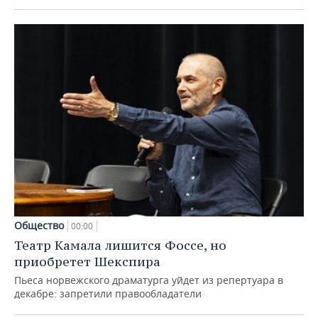
Общество
00:00
Театр Камала лишится Фоссе, но
приобретет Шекспира
Пьеса норвежского драматурга уйдет из репертуара в
декабре: запретили правообладатели