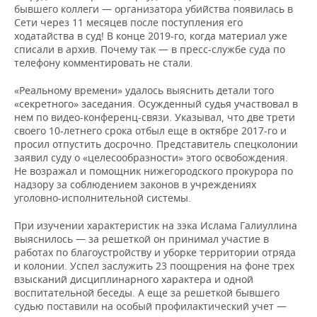
бывшего коллеги — организатора убийства появилась в
Сети через 11 месяцев после поступления его
ходатайства в суд! В конце 2019-го, когда материал уже
списали в архив. Почему так — в пресс-службе суда по
телефону комментировать не стали.
«Реальному времени» удалось выяснить детали того
«секретного» заседания. Осужденный судья участвовал в
нем по видео-конференц-связи. Указывал, что две трети
своего 10-летнего срока отбыл еще в октябре 2017-го и
просил отпустить досрочно. Представитель спецколонии
заявил суду о «целесообразности» этого освобождения.
Не возражал и помощник нижегородского прокурора по
надзору за соблюдением законов в учреждениях
уголовно-исполнительной системы.
При изучении характеристик на зэка Ислама Галиуллина
выяснилось — за решеткой он принимал участие в
работах по благоустройству и уборке территории отряда
и колонии. Успел заслужить 23 поощрения на фоне трех
взысканий дисциплинарного характера и одной
воспитательной беседы. А еще за решеткой бывшего
судью поставили на особый профилактический учет —