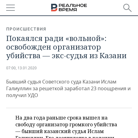
РЕГИОНЫ
ПРОИСШЕСТВИЯ
Покаялся ради «вольной»:
БАШКОРТОСТАН
НОВОСТИ
освобожден организатор
ТАТАРСТАН
АНАЛИТИКА
убийства — экс-судья из Казани
УДМУРТИЯ
НОВОСТИ АНАЛИТИКИ
ЭКОНОМИКА
07:00, 13.01.2020
ДЕКЛАРАЦИИ О ДОХОДАХ
НОВОСТИ ЭКОНОМИКИ
ПРОМЫШЛЕННОСТЬ
Бывший судья Советского суда Казани Ислам
Галиуллин за решеткой заработал 23 поощрения и
КОРОЛИ ГОСЗАКАЗА ПФО
ФИНАНСЫ
НОВОСТИ
НЕДВИЖИМОСТЬ
получил УДО
ПРОМЫШЛЕННОСТИ
ВУЗЫ ТАТАРСТАНА
БАНКИ
НОВОСТИ НЕДВИЖИМОСТИ
АВТО
АГРОПРОМ
На два года раньше срока вышел на
КОМУ ПРИНАДЛЕЖАТ
БЮДЖЕТ
НОВОСТИ АВТО
БИЗНЕС
свободу организатор громкого убийства
ТОРГОВЫЕ ЦЕНТРЫ
МАШИНОСТРОЕНИЕ
ТАТАРСТАНА
— бывший казанский судья Ислам
ИНВЕСТИЦИИ
НОВОСТИ БИЗНЕСА
ТЕХНОЛОГИИ