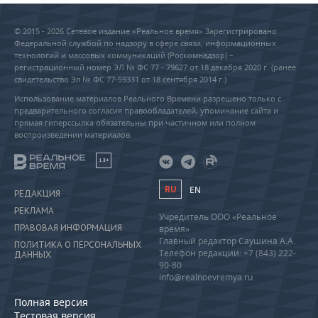
© 2015 - 2026 Сетевое издание «Реальное время» Зарегистрировано
Федеральной службой по надзору в сфере связи, информационных
технологий и массовых коммуникаций (Роскомнадзор) –
регистрационный номер ЭЛ № ФС 77 - 79627 от 18 декабря 2020 г. (ранее
свидетельство Эл № ФС 77-59331 от 18 сентября 2014 г.)
Использование материалов Реального Времени разрешено только с
предварительного согласия правообладателей, упоминание сайта и
прямая гиперссылка обязательны при частичном или полном
воспроизведении материалов.
18+
RU
EN
РЕДАКЦИЯ
РЕКЛАМА
Учредитель ООО «Реальное
ПРАВОВАЯ ИНФОРМАЦИЯ
время»
Главный редактор Саушина А.А.
ПОЛИТИКА О ПЕРСОНАЛЬНЫХ
Телефон редакции: +7 (843) 222-
ДАННЫХ
90-80
info@realnoevremya.ru
Полная версия
Тестовая версия