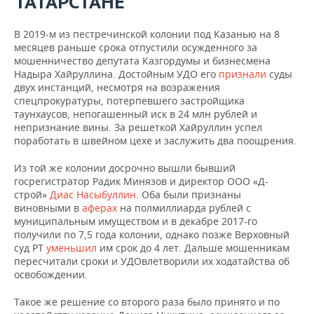
ТАТАРСТАНЕ
В 2019-м из пестречинской колонии под Казанью на 8
месяцев раньше срока отпустили осужденного за
мошенничество депутата Казгордумы и бизнесмена
Надыра Хайруллина. Достойным УДО его
признали
суды
двух инстанций, несмотря на возражения
спецпрокуратуры, потерпевшего застройщика
таунхаусов, непогашенный иск в 24 млн рублей и
непризнание вины. За решеткой Хайруллин успел
поработать в швейном цехе и заслужить два поощрения.
Из той же колонии досрочно вышли бывший
госрегистратор Радик Минязов и директор ООО «Д-
строй»
Диас Насыбуллин
. Оба были признаны
виновными в
аферах
на полмиллиарда рублей с
муниципальным имуществом и в декабре 2017-го
получили по 7,5 года колонии, однако позже Верховный
суд РТ
уменьшил
им срок до 4 лет. Дальше мошенникам
пересчитали сроки и УДОвлетворили их ходатайства об
освобождении.
Такое же решение со второго раза было принято и по