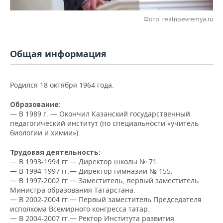
НЕФТЕХИМИЯ
РОЗНИЧНАЯ ТОРГОВЛЯ
НОВОСТИ ТЕХНОЛОГИЙ
МЕРОПРИЯТИЯ
Фото: realnoevremya.ru
НЕФТЬ
ТРАНСПОРТ
IT
НОВОСТИ МЕРОПРИЯТИЙ
СПОРТ
ОПК
Общая информация
УСЛУГИ
МЕДИА
ВЫЕЗДНАЯ РЕДАКЦИЯ
НОВОСТИ СПОРТА
ОБЩЕСТВО
ЭНЕРГЕТИКА
Родился 18 октября 1964 года.
ТЕЛЕКОММУНИКАЦИИ
БИЗНЕС-БРАНЧИ
ФУТБОЛ
НОВОСТИ ОБЩЕСТВА
ФОТОГАЛЕРЕЯ
Образование:
ONLINE-КОНФЕРЕНЦИИ
ХОККЕЙ
ВЛАСТЬ
СЮЖЕТЫ
— В 1989 г. — Окончил Казанский государственный
педагогический институт (по специальности «учитель
ОТКРЫТАЯ ЛЕКЦИЯ
БАСКЕТБОЛ
ИНФРАСТРУКТУРА
биологии и химии»).
СПРАВОЧНИК
Трудовая деятельность:
ВОЛЕЙБОЛ
ИСТОРИЯ
СПИСОК ПЕРСОН
ПОЛНАЯ ВЕРСИЯ
— В 1993-1994 гг.— Директор школы № 71.
— В 1994-1997 гг.— Директор гимназии № 155.
КИБЕРСПОРТ
КУЛЬТУРА
СПИСОК КОМПАНИЙ
— В 1997-2002 гг.— Заместитель, первый заместитель
Министра образования Татарстана.
— В 2002-2004 гг.— Первый заместитель Председателя
ФИГУРНОЕ КАТАНИЕ
МЕДИЦИНА
исполкома Всемирного конгресса татар.
— В 2004-2007 гг.— Ректор Института развития