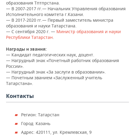
ВОДНЫЕ ВИДЫ СПОРТА
ОБРАЗОВАНИЕ
образования Тптпрстана.
— В 2007-2017 гг.— Начальник Управления образования
Исполнительного комитета г.Казани.
ХОККЕЙ С МЯЧОМ
ПРОИСШЕСТВИЯ
— В 2017-2020 гг.— Первый заместитель министра
образования и науки Татарстана.
— С сентября 2020 г. —
Министр образования и науки
Республики Татарстан
.
Награды и звания:
— Кандидат педагогических наук, доцент.
— Нагрудный знак «Почетный работник образования
России».
— Нагрудный знак «За заслуги в образовании».
— Почетным званием «Заслуженный учитель
Татарстана».
Контакты
Регион: Татарстан
Город: Казань
Адрес: 420111, ул. Кремлевская, 9