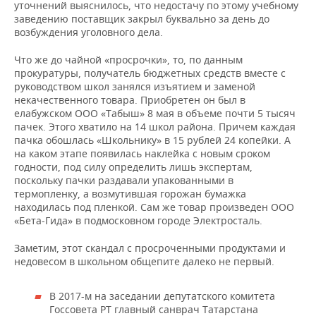
уточнений выяснилось, что недостачу по этому учебному
заведению поставщик закрыл буквально за день до
возбуждения уголовного дела.
Что же до чайной «просрочки», то, по данным
прокуратуры, получатель бюджетных средств вместе с
руководством школ занялся изъятием и заменой
некачественного товара. Приобретен он был в
елабужском ООО «Табыш» 8 мая в объеме почти 5 тысяч
пачек. Этого хватило на 14 школ района. Причем каждая
пачка обошлась «Школьнику» в 15 рублей 24 копейки. А
на каком этапе появилась наклейка с новым сроком
годности, под силу определить лишь экспертам,
поскольку пачки раздавали упакованными в
термопленку, а возмутившая горожан бумажка
находилась под пленкой. Сам же товар произведен ООО
«Бета-Гида» в подмосковном городе Электросталь.
Заметим, этот скандал с просроченными продуктами и
недовесом в школьном общепите далеко не первый.
В 2017-м на заседании депутатского комитета
Госсовета РТ главный санврач Татарстана