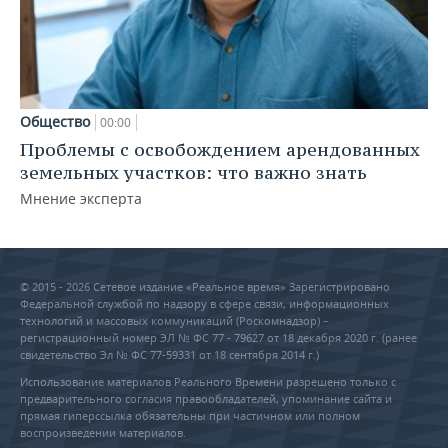
Общество
00:00
Проблемы с освобождением арендованных
земельных участков: что важно знать
Мнение эксперта
© 2015 - 2026 Сетевое издание «Реальное время» Зарегистрировано
Федеральной службой по надзору в сфере связи, информационных
технологий и массовых коммуникаций (Роскомнадзор) –
регистрационный номер ЭЛ № ФС 77 - 79627 от 18 декабря 2020 г. (ранее
свидетельство Эл № ФС 77-59331 от 18 сентября 2014 г.)
Использование материалов Реального Времени разрешено только с
предварительного согласия правообладателей, упоминание сайта и
прямая гиперссылка обязательны при частичном или полном
воспроизведении материалов.