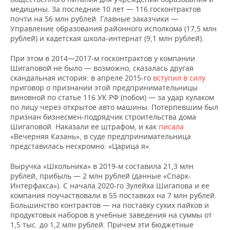
медицины. За последние 10 лет — 116 госконтрактов
почти на 56 млн рублей. Главные заказчики —
Управление образования районного исполкома (17,5 млн
рублей) и кадетская школа-интернат (9,1 млн рублей).
При этом в 2014—2017-м госконтрактов у компании
Шигаповой не было — возможно, сказалась другая
скандальная история: в апреле 2015-го
вступил в силу
приговор о признании этой предпринимательницы
виновной по статье 116 УК РФ (побои) — за удар кулаком
по лицу через открытое авто машины. Потерпевшим был
признан бизнесмен-подрядчик строительства дома
Шигаповой. Наказали ее штрафом, и как
писала
«Вечерняя Казань», в суде предпринимательница
представилась нескромно: «Царица я».
Выручка «Школьника» в 2019-м составила 21,3 млн
рублей, прибыль — 2 млн рублей (данные «Спарк-
Интерфакса»). С начала 2020-го Зулейха Шигапова и ее
компания поучаствовали в 55 поставках на 7 млн рублей.
Большинство контрактов — на поставку сухих пайков и
продуктовых наборов в учебные заведения на суммы от
1,5 тыс. до 1,2 млн рублей. Причем эти бюджетные