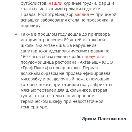
футболистов,
нашли
куриные грудки, фарш и
салаты с истекшими сроками годности.
Правда, Роспотребнадзор
заявил
— причиной
вспышки заболевания стала не просрочка, а
норовирус.
Также в прошлом году дошла до приговора
история отравления 89 детей в столовой
школы №2 Актаныша. За нарушение
санитарно-эпидемиологических правил по
160 часов обязательных работ
получили
посудомойщица ресторана «Актаныш» (ООО
«Граф Плюс») и повар школы. Первая
должным образом не продезинфицировала
мясорубку и разделочный нож, с помощью
которых позже приготовили полуфабрикаты
мясных тефтелей для школьников, вторая
тушила эти тефтели в неисправном
термическом шкафу при недостаточной
температуре.
Ирина Плотникова