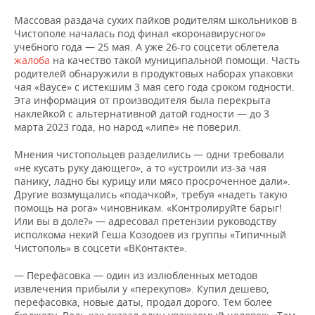
ВОДНЫЕ ВИДЫ СПОРТА
ОБРАЗОВАНИЕ
Массовая раздача сухих пайков родителям школьников в
Чистополе началась под финал «коронавирусного»
ХОККЕЙ С МЯЧОМ
ПРОИСШЕСТВИЯ
учебного года — 25 мая. А уже 26-го соцсети облетела
жалоба
на качество такой муниципальной помощи. Часть
родителей обнаружили в продуктовых наборах упаковки
чая «Bayce» с истекшим 3 мая сего года сроком годности.
Эта информация от производителя была перекрыта
наклейкой с альтернативной датой годности — до 3
марта 2023 года, но народ «липе» не поверил.
Мнения чистопольцев разделились — одни требовали
«не кусать руку дающего», а то «устроили из-за чая
панику, ладно бы курицу или мясо просроченное дали».
Другие возмущались «подачкой», требуя «надеть такую
помощь на рога» чиновникам. «Контролируйте барыг!
Или вы в доле?» — адресовал претензии руководству
исполкома некий Геша Козодоев из группы «Типичный
Чистополь» в соцсети «ВКонтакте».
— Перефасовка — один из излюбленных методов
извлечения прибыли у «перекупов». Купил дешево,
перефасовка, новые даты, продал дорого. Тем более