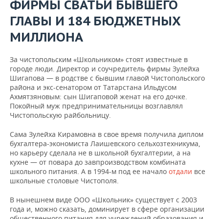
ФИРМЫ СВАТЬИ БЫВШЕГО
ГЛАВЫ И 184 БЮДЖЕТНЫХ
МИЛЛИОНА
За чистопольским «Школьником» стоят известные в
городе люди. Директор и соучредитель фирмы Зулейха
Шигапова — в родстве с бывшим главой Чистопольского
района и экс-сенатором от Татарстана Ильдусом
Ахмятзяновым: сын Шигаповой женат на его дочке.
Покойный муж предпринимательницы возглавлял
Чистопольскую райбольницу.
Сама Зулейха Кирамовна в свое время получила диплом
бухгалтера-экономиста Лаишевского сельхозтехникума,
но карьеру сделала не в школьной бухгалтерии, а на
кухне — от повара до завпроизводством комбината
школьного питания. А в 1994-м под ее начало
отдали
все
школьные столовые Чистополя.
В нынешнем виде ООО «Школьник» существует с 2003
года и, можно сказать, доминирует в сфере организации
общественного питания для учреждений образования и