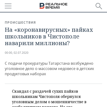
РЕГИОНЫ
ПРОИСШЕСТВИЯ
На «коронавирусных» пайках
БАШКОРТОСТАН
НОВОСТИ
школьников в Чистополе
ТАТАРСТАН
АНАЛИТИКА
наварили миллионы?
УДМУРТИЯ
НОВОСТИ АНАЛИТИКИ
ЭКОНОМИКА
00:00, 02.07.2020
ДЕКЛАРАЦИИ О ДОХОДАХ
НОВОСТИ ЭКОНОМИКИ
ПРОМЫШЛЕННОСТЬ
С подачи прокуратуры Татарстана возбуждено
уголовное дело о массовом недовесе в детских
КОРОЛИ ГОСЗАКАЗА ПФО
ФИНАНСЫ
НОВОСТИ
НЕДВИЖИМОСТЬ
продуктовых наборах
ПРОМЫШЛЕННОСТИ
ВУЗЫ ТАТАРСТАНА
БАНКИ
НОВОСТИ НЕДВИЖИМОСТИ
АВТО
АГРОПРОМ
Скандал с раздачей сухих пайков
КОМУ ПРИНАДЛЕЖАТ
БЮДЖЕТ
НОВОСТИ АВТО
БИЗНЕС
школьникам Чистополя обернулся
ТОРГОВЫЕ ЦЕНТРЫ
МАШИНОСТРОЕНИЕ
ТАТАРСТАНА
уголовным делом о мошенничестве в
ИНВЕСТИЦИИ
НОВОСТИ БИЗНЕСА
ТЕХНОЛОГИИ