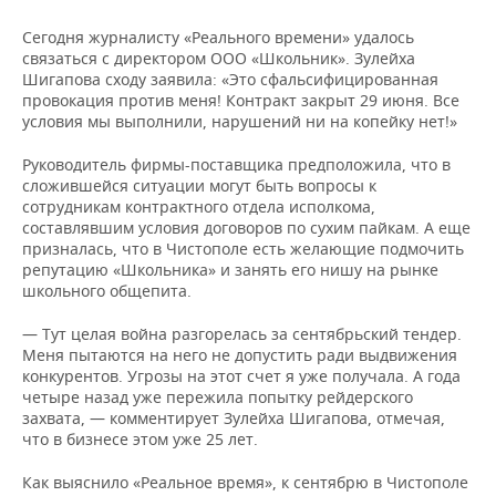
Сегодня журналисту «Реального времени» удалось
связаться с директором ООО «Школьник». Зулейха
Шигапова сходу заявила: «Это сфальсифицированная
провокация против меня! Контракт закрыт 29 июня. Все
условия мы выполнили, нарушений ни на копейку нет!»
Руководитель фирмы-поставщика предположила, что в
сложившейся ситуации могут быть вопросы к
сотрудникам контрактного отдела исполкома,
составлявшим условия договоров по сухим пайкам. А еще
призналась, что в Чистополе есть желающие подмочить
репутацию «Школьника» и занять его нишу на рынке
школьного общепита.
— Тут целая война разгорелась за сентябрьский тендер.
Меня пытаются на него не допустить ради выдвижения
конкурентов. Угрозы на этот счет я уже получала. А года
четыре назад уже пережила попытку рейдерского
захвата, — комментирует Зулейха Шигапова, отмечая,
что в бизнесе этом уже 25 лет.
Как выяснило «Реальное время», к сентябрю в Чистополе