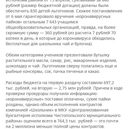
рублей (размер бюджетной дотации) должны были
обеспечить 830 детей-льготников. Схожее постановление
от 6 мая гарантировало вручение «коронавирусных
пайков» остальным 7 643 учащимся
общеобразовательных организаций, правда, на более
скромную сумму — 360 рублей (из расчета 7 рублей 70
копеек в день, в которые до коронавируса обходились
бесплатные для школьника чай и булочка).
Обеим категориям учеников презентовали бутылку
растительного масла, сахар, рис, макаронные изделия,
шоколадку и чай. Льготникам сверху полагались еще и
рыбные консервы, сок, пачка печенья и какао.
Расходы бюджета на первую раздачу составили 697,2
тыс. рублей, на вторую — 2,75 млн рублей. Причем в ходе
проверки прокуроры получили информацию:
«коронавирусные» поставки оплачены, сухие пайки
розданы, однако объем исполнения контрактов
компанией «Школьник» в МКУ «Централизованная
бухгалтерия исполкома Чистопольского муниципального
района» оценили всего в 764,3 тыс. рублей — это почти
на 2 миллиона меньше полной цены контрактов.