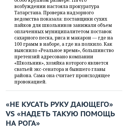
особо крупном размере. На его
НЕФТЕХИМИЯ
возбуждении настояла прокуратура
РОЗНИЧНАЯ ТОРГОВЛЯ
НОВОСТИ ТЕХНОЛОГИЙ
МЕРОПРИЯТИЯ
Татарстана. Проверка надзорного
НЕФТЬ
ведомства показала: поставщики сухих
ТРАНСПОРТ
IT
НОВОСТИ МЕРОПРИЯТИЙ
СПОРТ
пайков для школьников занижали объем
ОПК
оплаченных муниципалитетом поставок
УСЛУГИ
МЕДИА
ВЫЕЗДНАЯ РЕДАКЦИЯ
НОВОСТИ СПОРТА
ОБЩЕСТВО
сахарного песка, риса и макарон — где на
ЭНЕРГЕТИКА
100 грамм в наборе, а где на полкило. Как
ТЕЛЕКОММУНИКАЦИИ
БИЗНЕС-БРАНЧИ
ФУТБОЛ
НОВОСТИ ОБЩЕСТВА
выяснило «Реальное время», большинство
ФОТОГАЛЕРЕЯ
претензий адресовано компании
«Школьник», хозяйка которого является
ONLINE-КОНФЕРЕНЦИИ
ХОККЕЙ
ВЛАСТЬ
СЮЖЕТЫ
сватьей экс-сенатора и бывшего главы
района. Сама она считает происходящее
ОТКРЫТАЯ ЛЕКЦИЯ
БАСКЕТБОЛ
ИНФРАСТРУКТУРА
СПРАВОЧНИК
провокацией.
ВОЛЕЙБОЛ
ИСТОРИЯ
СПИСОК ПЕРСОН
ПОЛНАЯ ВЕРСИЯ
«НЕ КУСАТЬ РУКУ ДАЮЩЕГО»
КИБЕРСПОРТ
КУЛЬТУРА
СПИСОК КОМПАНИЙ
VS «НАДЕТЬ ТАКУЮ ПОМОЩЬ
ФИГУРНОЕ КАТАНИЕ
МЕДИЦИНА
НА РОГА»