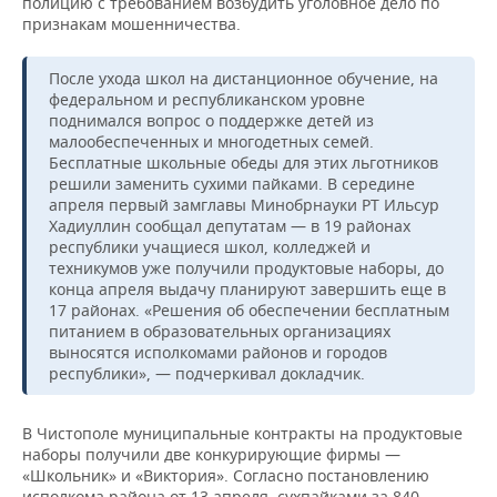
полицию с требованием возбудить уголовное дело по
признакам мошенничества.
После ухода школ на дистанционное обучение, на
федеральном и республиканском уровне
поднимался вопрос о поддержке детей из
малообеспеченных и многодетных семей.
Бесплатные школьные обеды для этих льготников
решили заменить сухими пайками. В середине
апреля первый замглавы Минобрнауки РТ Ильсур
Хадиуллин сообщал депутатам — в 19 районах
республики учащиеся школ, колледжей и
техникумов уже получили продуктовые наборы, до
конца апреля выдачу планируют завершить еще в
17 районах. «Решения об обеспечении бесплатным
питанием в образовательных организациях
выносятся исполкомами районов и городов
республики», — подчеркивал докладчик.
В Чистополе муниципальные контракты на продуктовые
наборы получили две конкурирующие фирмы —
«Школьник» и «Виктория». Согласно постановлению
исполкома района от 13 апреля, сухпайками за 840