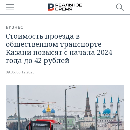
РЕГИОНЫ
БИЗНЕС
Стоимость проезда в
БАШКОРТОСТАН
НОВОСТИ
общественном транспорте
ТАТАРСТАН
АНАЛИТИКА
Казани повысят с начала 2024
года до 42 рублей
УДМУРТИЯ
НОВОСТИ АНАЛИТИКИ
ЭКОНОМИКА
09:35, 08.12.2023
ДЕКЛАРАЦИИ О ДОХОДАХ
НОВОСТИ ЭКОНОМИКИ
ПРОМЫШЛЕННОСТЬ
КОРОЛИ ГОСЗАКАЗА ПФО
ФИНАНСЫ
НОВОСТИ
НЕДВИЖИМОСТЬ
ПРОМЫШЛЕННОСТИ
ВУЗЫ ТАТАРСТАНА
БАНКИ
НОВОСТИ НЕДВИЖИМОСТИ
АВТО
АГРОПРОМ
КОМУ ПРИНАДЛЕЖАТ
БЮДЖЕТ
НОВОСТИ АВТО
БИЗНЕС
ТОРГОВЫЕ ЦЕНТРЫ
МАШИНОСТРОЕНИЕ
ТАТАРСТАНА
ИНВЕСТИЦИИ
НОВОСТИ БИЗНЕСА
ТЕХНОЛОГИИ