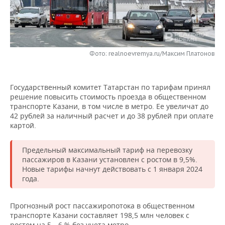
НЕФТЕХИМИЯ
РОЗНИЧНАЯ ТОРГОВЛЯ
НОВОСТИ ТЕХНОЛОГИЙ
МЕРОПРИЯТИЯ
НЕФТЬ
ТРАНСПОРТ
IT
НОВОСТИ МЕРОПРИЯТИЙ
СПОРТ
ОПК
Фото: realnoevremya.ru/Максим Платонов
УСЛУГИ
МЕДИА
ВЫЕЗДНАЯ РЕДАКЦИЯ
НОВОСТИ СПОРТА
ОБЩЕСТВО
ЭНЕРГЕТИКА
Государственный комитет Татарстан по тарифам принял
ТЕЛЕКОММУНИКАЦИИ
БИЗНЕС-БРАНЧИ
ФУТБОЛ
НОВОСТИ ОБЩЕСТВА
ФОТОГАЛЕРЕЯ
решение повысить стоимость проезда в общественном
транспорте Казани, в том числе в метро. Ее увеличат до
ONLINE-КОНФЕРЕНЦИИ
ХОККЕЙ
ВЛАСТЬ
СЮЖЕТЫ
42 рублей за наличный расчет и до 38 рублей при оплате
картой.
ОТКРЫТАЯ ЛЕКЦИЯ
БАСКЕТБОЛ
ИНФРАСТРУКТУРА
СПРАВОЧНИК
Предельный максимальный тариф на перевозку
ВОЛЕЙБОЛ
ИСТОРИЯ
СПИСОК ПЕРСОН
ПОЛНАЯ ВЕРСИЯ
пассажиров в Казани установлен с ростом в 9,5%.
Новые тарифы начнут действовать с 1 января 2024
года.
КИБЕРСПОРТ
КУЛЬТУРА
СПИСОК КОМПАНИЙ
ФИГУРНОЕ КАТАНИЕ
МЕДИЦИНА
Прогнозный рост пассажиропотока в общественном
транспорте Казани составляет 198,5 млн человек с
ростом на 5—6 % без учета метро.