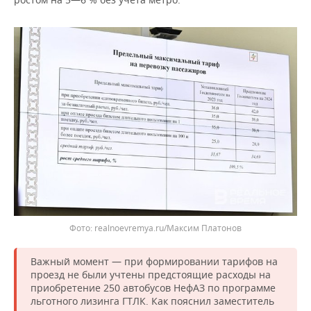
ВОДНЫЕ ВИДЫ СПОРТА
ОБРАЗОВАНИЕ
ХОККЕЙ С МЯЧОМ
ПРОИСШЕСТВИЯ
realnoevremya.ru/Максим Платонов
Важный момент — при формировании тарифов на
проезд не были учтены предстоящие расходы на
приобретение 250 автобусов НефАЗ по программе
льготного лизинга ГТЛК. Как пояснил заместитель