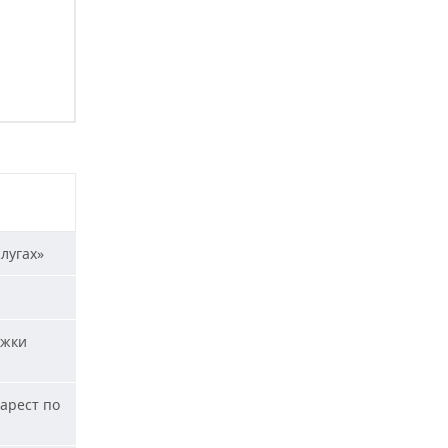
лугах»
ржки
арест по