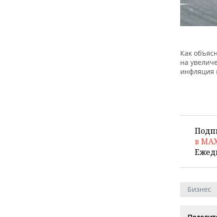
Как объяс
на увелич
инфляция 
Подп
в MA
Ежед
Бизнес