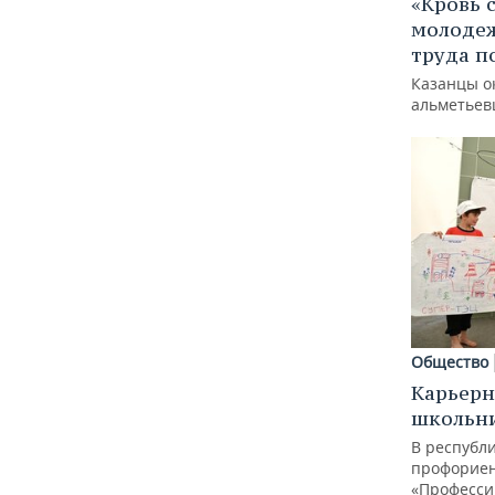
«Кровь 
молодеж
труда п
Казанцы о
альметьев
Общество
Карьерн
школьн
В республи
профорие
«Професси