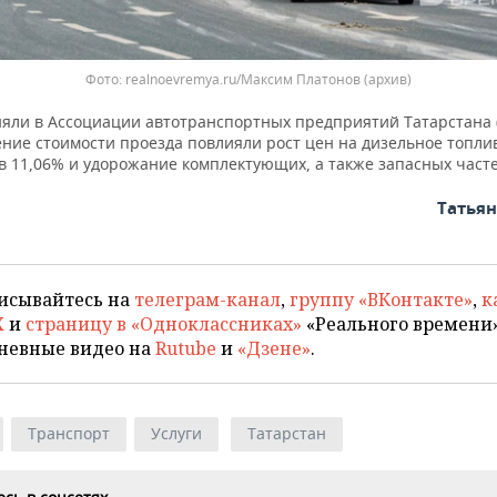
realnoevremya.ru/Максим Платонов (архив)
няли в Ассоциации автотранспортных предприятий Татарстана (
ение стоимости проезда повлияли рост цен на дизельное топли
в 11,06% и удорожание комплектующих, а также запасных часте
Татья
исывайтесь на
телеграм-канал
,
группу «ВКонтакте»
,
к
X
и
страницу в «Одноклассниках»
«Реального времени»
невные видео на
Rutube
и
«Дзене»
.
Транспорт
Услуги
Татарстан