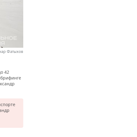
инар Фатыхов
о 42
а брифинге
ександр
нспорте
сандр