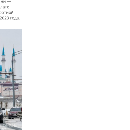
ани —
плате
портной
2023 года.