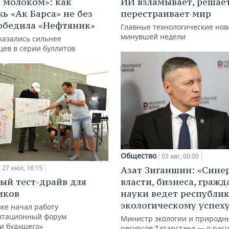
с молоком»: как
ИИ взламывает, решае
ь «Ак Барса» не без
перестраивает мир
обедила «Нефтяник»
Главные технологические нов
минувшей недели
казались сильнее
цев в серии буллитов
Общество
03 авг, 00:00
27 июл, 16:15
Азат Зиганшин: «Сине
ый тест-драйв для
власти, бизнеса, гражд
иков
науки ведет республик
экологическому успех
ке начал работу
нтационный форум
Министр экологии и природн
и будущего»
ресурсов Татарстана — о расч