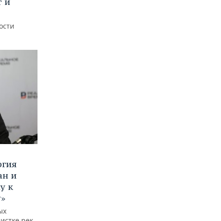
т и
ости
ргия
ан и
у к
у»
ых
истке рек,