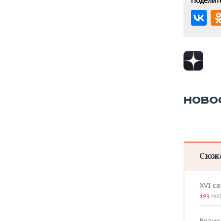
Поделите
НОВО
Сюж
XVI с
499
МА
Велик