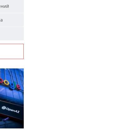
ений
та