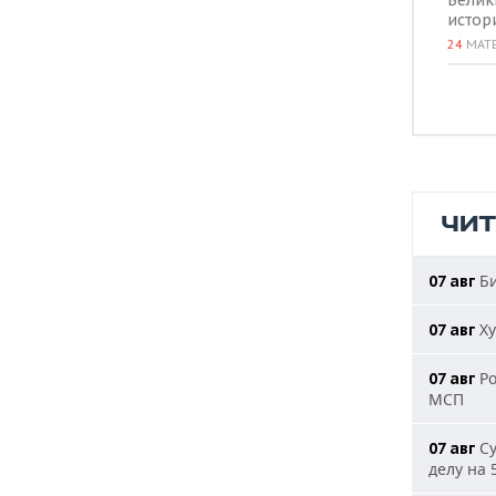
истор
24
МАТ
ЧИ
Би
07 авг
Ху
07 авг
Ро
07 авг
МСП
Су
07 авг
делу на 