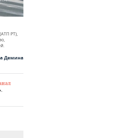
АТП РТ),
во,
й.
на Демина
анал
.