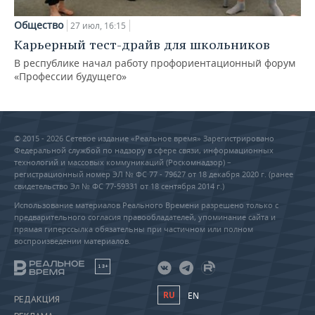
Общество
27 июл, 16:15
Карьерный тест-драйв для школьников
В республике начал работу профориентационный форум
«Профессии будущего»
© 2015 - 2026 Сетевое издание «Реальное время» Зарегистрировано
Федеральной службой по надзору в сфере связи, информационных
технологий и массовых коммуникаций (Роскомнадзор) –
регистрационный номер ЭЛ № ФС 77 - 79627 от 18 декабря 2020 г. (ранее
свидетельство Эл № ФС 77-59331 от 18 сентября 2014 г.)
Использование материалов Реального Времени разрешено только с
предварительного согласия правообладателей, упоминание сайта и
прямая гиперссылка обязательны при частичном или полном
воспроизведении материалов.
18+
RU
EN
РЕДАКЦИЯ