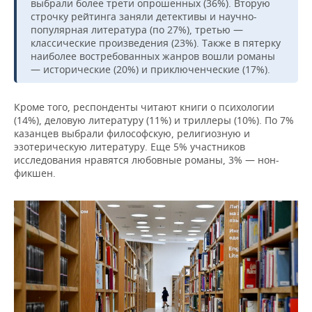
выбрали более трети опрошенных (36%). Вторую
НЕФТЕХИМИЯ
строчку рейтинга заняли детективы и научно-
РОЗНИЧНАЯ ТОРГОВЛЯ
НОВОСТИ ТЕХНОЛОГИЙ
МЕРОПРИЯТИЯ
популярная литература (по 27%), третью —
НЕФТЬ
классические произведения (23%). Также в пятерку
наиболее востребованных жанров вошли романы
ТРАНСПОРТ
IT
НОВОСТИ МЕРОПРИЯТИЙ
СПОРТ
ОПК
— исторические (20%) и приключенческие (17%).
УСЛУГИ
МЕДИА
ВЫЕЗДНАЯ РЕДАКЦИЯ
НОВОСТИ СПОРТА
ОБЩЕСТВО
ЭНЕРГЕТИКА
Кроме того, респонденты читают книги о психологии
(14%), деловую литературу (11%) и триллеры (10%). По 7%
ТЕЛЕКОММУНИКАЦИИ
БИЗНЕС-БРАНЧИ
ФУТБОЛ
НОВОСТИ ОБЩЕСТВА
ФОТОГАЛЕРЕЯ
казанцев выбрали философскую, религиозную и
эзотерическую литературу. Еще 5% участников
ONLINE-КОНФЕРЕНЦИИ
ХОККЕЙ
ВЛАСТЬ
СЮЖЕТЫ
исследования нравятся любовные романы, 3% — нон-
фикшен.
ОТКРЫТАЯ ЛЕКЦИЯ
БАСКЕТБОЛ
ИНФРАСТРУКТУРА
СПРАВОЧНИК
ВОЛЕЙБОЛ
ИСТОРИЯ
СПИСОК ПЕРСОН
ПОЛНАЯ ВЕРСИЯ
КИБЕРСПОРТ
КУЛЬТУРА
СПИСОК КОМПАНИЙ
ФИГУРНОЕ КАТАНИЕ
МЕДИЦИНА