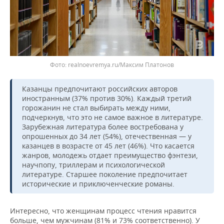
ВОДНЫЕ ВИДЫ СПОРТА
ОБРАЗОВАНИЕ
ХОККЕЙ С МЯЧОМ
ПРОИСШЕСТВИЯ
realnoevremya.ru/Максим Платонов
Казанцы предпочитают российских авторов
иностранным (37% против 30%). Каждый третий
горожанин не стал выбирать между ними,
подчеркнув, что это не самое важное в литературе.
Зарубежная литература более востребована у
опрошенных до 34 лет (54%), отечественная — у
казанцев в возрасте от 45 лет (46%). Что касается
жанров, молодежь отдает преимущество фэнтези,
научпопу, триллерам и психологической
литературе. Старшее поколение предпочитает
исторические и приключенческие романы.
Интересно, что женщинам процесс чтения нравится
больше, чем мужчинам (81% и 73% соответственно). У