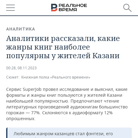
РЕГИОНЫ
АНАЛИТИКА
Аналитики рассказали, какие
БАШКОРТОСТАН
НОВОСТИ
жанры книг наиболее
ТАТАРСТАН
АНАЛИТИКА
популярны у жителей Казани
УДМУРТИЯ
НОВОСТИ АНАЛИТИКИ
ЭКОНОМИКА
00:28, 08.11.2023
Сюжет:
Книжная полка «Реального времени»
ДЕКЛАРАЦИИ О ДОХОДАХ
НОВОСТИ ЭКОНОМИКИ
ПРОМЫШЛЕННОСТЬ
Сервис SuperJob провел исследование и выяснил, какие
КОРОЛИ ГОСЗАКАЗА ПФО
ФИНАНСЫ
НОВОСТИ
НЕДВИЖИМОСТЬ
форматы и жанры книг пользуются у жителей Казани
ПРОМЫШЛЕННОСТИ
наибольшей популярностью. Предпочитают чтение
литературных произведений аудиокнигам большинство
ВУЗЫ ТАТАРСТАНА
БАНКИ
НОВОСТИ НЕДВИЖИМОСТИ
АВТО
АГРОПРОМ
горожан — 77%. Склоняются к аудиоформату 12%
опрошенных.
КОМУ ПРИНАДЛЕЖАТ
БЮДЖЕТ
НОВОСТИ АВТО
БИЗНЕС
ТОРГОВЫЕ ЦЕНТРЫ
МАШИНОСТРОЕНИЕ
ТАТАРСТАНА
Любимым жанром казанцев стал фэнтези, его
ИНВЕСТИЦИИ
НОВОСТИ БИЗНЕСА
ТЕХНОЛОГИИ