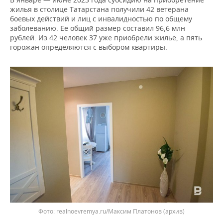
ВОДНЫЕ ВИДЫ СПОРТА
ОБРАЗОВАНИЕ
жилья в столице Татарстана получили 42 ветерана
боевых действий и лиц с инвалидностью по общему
ХОККЕЙ С МЯЧОМ
ПРОИСШЕСТВИЯ
заболеванию. Ее общий размер составил 96,6 млн
рублей. Из 42 человек 37 уже приобрели жилье, а пять
горожан определяются с выбором квартиры.
realnoevremya.ru/Максим Платонов (архив)