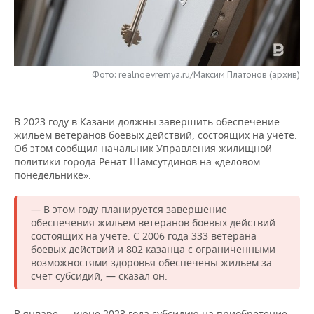
НЕФТЕХИМИЯ
РОЗНИЧНАЯ ТОРГОВЛЯ
НОВОСТИ ТЕХНОЛОГИЙ
МЕРОПРИЯТИЯ
НЕФТЬ
ТРАНСПОРТ
IT
НОВОСТИ МЕРОПРИЯТИЙ
СПОРТ
ОПК
Фото: realnoevremya.ru/Максим Платонов (архив)
УСЛУГИ
МЕДИА
ВЫЕЗДНАЯ РЕДАКЦИЯ
НОВОСТИ СПОРТА
ОБЩЕСТВО
ЭНЕРГЕТИКА
В 2023 году в Казани должны завершить обеспечение
ТЕЛЕКОММУНИКАЦИИ
БИЗНЕС-БРАНЧИ
ФУТБОЛ
НОВОСТИ ОБЩЕСТВА
ФОТОГАЛЕРЕЯ
жильем ветеранов боевых действий, состоящих на учете.
Об этом сообщил начальник Управления жилищной
ONLINE-КОНФЕРЕНЦИИ
ХОККЕЙ
ВЛАСТЬ
СЮЖЕТЫ
политики города Ренат Шамсутдинов на «деловом
понедельнике».
ОТКРЫТАЯ ЛЕКЦИЯ
БАСКЕТБОЛ
ИНФРАСТРУКТУРА
СПРАВОЧНИК
— В этом году планируется завершение
ВОЛЕЙБОЛ
ИСТОРИЯ
СПИСОК ПЕРСОН
ПОЛНАЯ ВЕРСИЯ
обеспечения жильем ветеранов боевых действий
состоящих на учете. С 2006 года 333 ветерана
боевых действий и 802 казанца с ограниченными
КИБЕРСПОРТ
КУЛЬТУРА
СПИСОК КОМПАНИЙ
возможностями здоровья обеспечены жильем за
счет субсидий, — сказал он.
ФИГУРНОЕ КАТАНИЕ
МЕДИЦИНА
В январе — июне 2023 года субсидию на приобретение