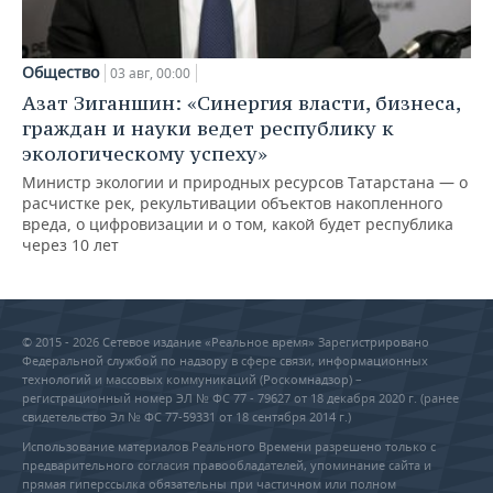
Общество
03 авг, 00:00
Азат Зиганшин: «Синергия власти, бизнеса,
граждан и науки ведет республику к
экологическому успеху»
Министр экологии и природных ресурсов Татарстана — о
расчистке рек, рекультивации объектов накопленного
вреда, о цифровизации и о том, какой будет республика
через 10 лет
© 2015 - 2026 Сетевое издание «Реальное время» Зарегистрировано
Федеральной службой по надзору в сфере связи, информационных
технологий и массовых коммуникаций (Роскомнадзор) –
регистрационный номер ЭЛ № ФС 77 - 79627 от 18 декабря 2020 г. (ранее
свидетельство Эл № ФС 77-59331 от 18 сентября 2014 г.)
Использование материалов Реального Времени разрешено только с
предварительного согласия правообладателей, упоминание сайта и
прямая гиперссылка обязательны при частичном или полном