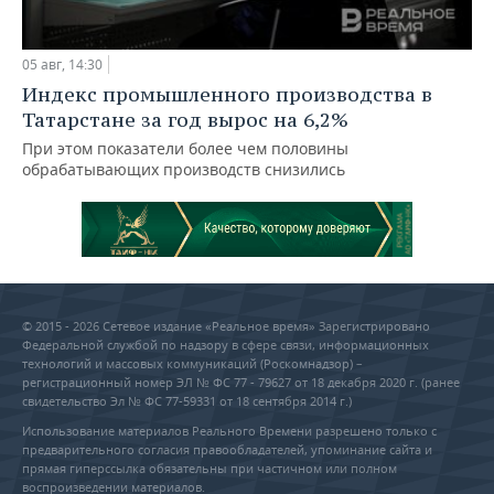
05 авг, 14:30
Индекс промышленного производства в
Татарстане за год вырос на 6,2%
При этом показатели более чем половины
обрабатывающих производств снизились
© 2015 - 2026 Сетевое издание «Реальное время» Зарегистрировано
Федеральной службой по надзору в сфере связи, информационных
технологий и массовых коммуникаций (Роскомнадзор) –
регистрационный номер ЭЛ № ФС 77 - 79627 от 18 декабря 2020 г. (ранее
свидетельство Эл № ФС 77-59331 от 18 сентября 2014 г.)
Использование материалов Реального Времени разрешено только с
предварительного согласия правообладателей, упоминание сайта и
прямая гиперссылка обязательны при частичном или полном
воспроизведении материалов.