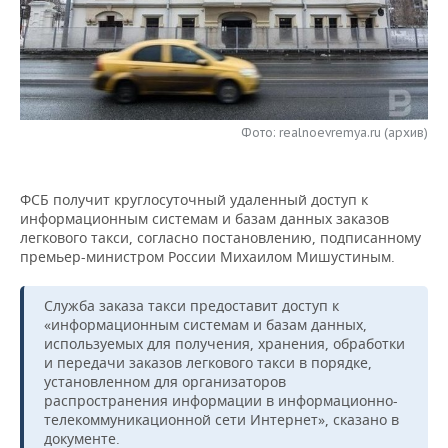
НЕФТЕХИМИЯ
РОЗНИЧНАЯ ТОРГОВЛЯ
НОВОСТИ ТЕХНОЛОГИЙ
МЕРОПРИЯТИЯ
НЕФТЬ
ТРАНСПОРТ
IT
НОВОСТИ МЕРОПРИЯТИЙ
СПОРТ
ОПК
УСЛУГИ
МЕДИА
ВЫЕЗДНАЯ РЕДАКЦИЯ
НОВОСТИ СПОРТА
ОБЩЕСТВО
Фото: realnoevremya.ru (архив)
ЭНЕРГЕТИКА
ТЕЛЕКОММУНИКАЦИИ
БИЗНЕС-БРАНЧИ
ФУТБОЛ
НОВОСТИ ОБЩЕСТВА
ФОТОГАЛЕРЕЯ
ФСБ получит круглосуточный удаленный доступ к
информационным системам и базам данных заказов
ONLINE-КОНФЕРЕНЦИИ
ХОККЕЙ
ВЛАСТЬ
СЮЖЕТЫ
легкового такси, согласно постановлению, подписанному
премьер-министром России Михаилом Мишустиным.
ОТКРЫТАЯ ЛЕКЦИЯ
БАСКЕТБОЛ
ИНФРАСТРУКТУРА
СПРАВОЧНИК
Служба заказа такси предоставит доступ к
ВОЛЕЙБОЛ
ИСТОРИЯ
СПИСОК ПЕРСОН
ПОЛНАЯ ВЕРСИЯ
«информационным системам и базам данных,
используемых для получения, хранения, обработки
КИБЕРСПОРТ
КУЛЬТУРА
СПИСОК КОМПАНИЙ
и передачи заказов легкового такси в порядке,
установленном для организаторов
распространения информации в информационно-
ФИГУРНОЕ КАТАНИЕ
МЕДИЦИНА
телекоммуникационной сети Интернет», сказано в
документе.