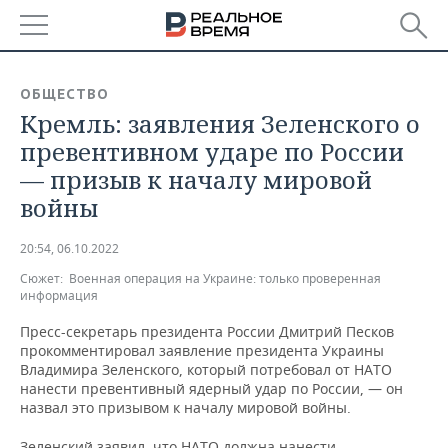
РЕГИОНЫ
ОБЩЕСТВО
Кремль: заявления Зеленского о
БАШКОРТОСТАН
НОВОСТИ
превентивном ударе по России
ТАТАРСТАН
АНАЛИТИКА
— призыв к началу мировой
войны
УДМУРТИЯ
НОВОСТИ АНАЛИТИКИ
ЭКОНОМИКА
20:54, 06.10.2022
ДЕКЛАРАЦИИ О ДОХОДАХ
НОВОСТИ ЭКОНОМИКИ
ПРОМЫШЛЕННОСТЬ
Сюжет:
Военная операция на Украине: только проверенная
информация
КОРОЛИ ГОСЗАКАЗА ПФО
ФИНАНСЫ
НОВОСТИ
НЕДВИЖИМОСТЬ
ПРОМЫШЛЕННОСТИ
Пресс-секретарь президента России Дмитрий Песков
ВУЗЫ ТАТАРСТАНА
БАНКИ
НОВОСТИ НЕДВИЖИМОСТИ
АВТО
прокомментировал заявление президента Украины
АГРОПРОМ
Владимира Зеленского, который потребовал от НАТО
нанести превентивный ядерный удар по России, — он
КОМУ ПРИНАДЛЕЖАТ
БЮДЖЕТ
НОВОСТИ АВТО
БИЗНЕС
назвал это призывом к началу мировой войны.
ТОРГОВЫЕ ЦЕНТРЫ
МАШИНОСТРОЕНИЕ
ТАТАРСТАНА
ИНВЕСТИЦИИ
НОВОСТИ БИЗНЕСА
ТЕХНОЛОГИИ
Зеленский заявил, что НАТО должна нанести