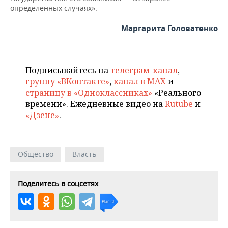
ВОДНЫЕ ВИДЫ СПОРТА
ОБРАЗОВАНИЕ
определенных случаях».
ХОККЕЙ С МЯЧОМ
ПРОИСШЕСТВИЯ
Маргарита Головатенко
Подписывайтесь на
телеграм-канал
,
группу «ВКонтакте»
,
канал в MAX
и
страницу в «Одноклассниках»
«Реального
времени». Ежедневные видео на
Rutube
и
«Дзене»
.
Общество
Власть
Поделитесь в соцсетях