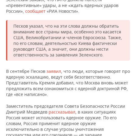
НЕФТЕХИМИЯ
«превентивные» удары, а не «ждать ядерных ударов
России»,
РОЗНИЧНАЯ ТОРГОВЛЯ
НОВОСТИ ТЕХНОЛОГИЙ
сообщает
«РИА Новости».
МЕРОПРИЯТИЯ
НЕФТЬ
ТРАНСПОРТ
IT
НОВОСТИ МЕРОПРИЯТИЙ
СПОРТ
Песков указал, что на эти слова должны обратить
ОПК
внимание все страны мира, особенно это касается
США, Великобритании и членов Евросоюза. Также,
УСЛУГИ
МЕДИА
ВЫЕЗДНАЯ РЕДАКЦИЯ
НОВОСТИ СПОРТА
ОБЩЕСТВО
по его словам, деятельностью Киева фактически
ЭНЕРГЕТИКА
руководят США, а значит, они должны нести
ТЕЛЕКОММУНИКАЦИИ
БИЗНЕС-БРАНЧИ
ФУТБОЛ
НОВОСТИ ОБЩЕСТВА
ФОТОГАЛЕРЕЯ
ответственность за заявления Зеленского.
ONLINE-КОНФЕРЕНЦИИ
ХОККЕЙ
ВЛАСТЬ
СЮЖЕТЫ
В сентябре Песков
заявил
, что люди, которые говорят про
ядерную эскалацию, ведут себя безответственно.
ОТКРЫТАЯ ЛЕКЦИЯ
БАСКЕТБОЛ
ИНФРАСТРУКТУРА
СПРАВОЧНИК
Представитель Кремля добавил, что Москва вновь может
предложить всем ознакомиться с ядерной доктриной РФ,
где «все написано».
ВОЛЕЙБОЛ
ИСТОРИЯ
СПИСОК ПЕРСОН
ПОЛНАЯ ВЕРСИЯ
Заместитель председателя Совета Безопасности России
КИБЕРСПОРТ
КУЛЬТУРА
СПИСОК КОМПАНИЙ
Дмитрий Медведев
рассказывал
, в каких ситуациях
Россия может использовать ядерное оружие. По его
ФИГУРНОЕ КАТАНИЕ
МЕДИЦИНА
словам, Россия применит ядерное оружие
исключительно в случае угрозы уничтожения
государства или его союзников — «в заранее