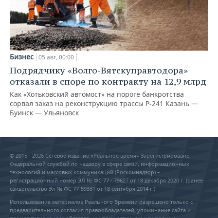
Бизнес
05 авг, 00:00
Подрядчику «Волго-Вятскуправтодора»
отказали в споре по контракту на 12,9 млрд
Как «Хотьковский автомост» на пороге банкротства
сорвал заказ на реконструкцию трассы Р‑241 Казань —
Буинск — Ульяновск
© 2015 - 2026 Сетевое издание «Реальное время» Зарегистрировано
Федеральной службой по надзору в сфере связи, информационных
технологий и массовых коммуникаций (Роскомнадзор) –
регистрационный номер ЭЛ № ФС 77 - 79627 от 18 декабря 2020 г. (ранее
свидетельство Эл № ФС 77-59331 от 18 сентября 2014 г.)
Использование материалов Реального Времени разрешено только с
предварительного согласия правообладателей, упоминание сайта и