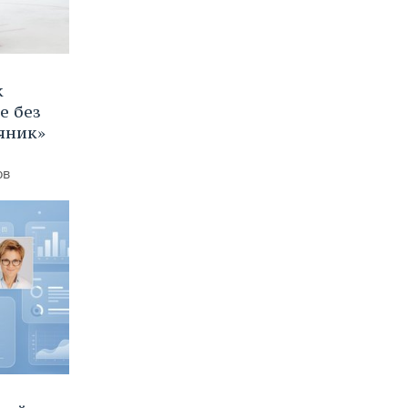
к
е без
яник»
ов