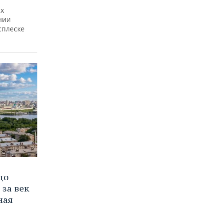
ах
нии
сплеске
до
 за век
ная