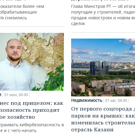
показатели более чем
Глава Минстроя РТ — об итог
 обрабатывающих
полугодия у строителей, паде
тв снизились
продаж новостроек и новом в
сделок
и
31 июл, 00:00
Недвижимость
07 авг, 08:00
нес под прицелом: как
От первого соцгорода 
зопасность приходит
парков на крышах: как
кое хозяйство
изменилась строитель
траивать кибербезопасность в
отрасль Казани
е и с чего начать