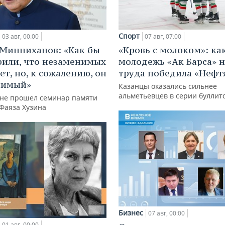
Спорт
03 авг, 00:00
07 авг, 07:00
Минниханов: «Как бы
«Кровь с молоком»: ка
рили, что незаменимых
молодежь «Ак Барса» н
ет, но, к сожалению, он
труда победила «Нефт
нимый»
Казанцы оказались сильнее
альметьевцев в серии буллит
ане прошел семинар памяти
 Фаяза Хузина
Бизнес
07 авг, 00:00
01 авг, 00:00