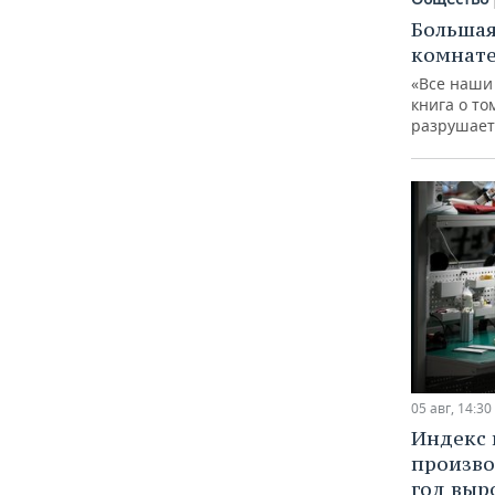
Большая
комнат
«Все наши
книга о то
разрушает
05 авг, 14:30
Индекс
произво
год выр