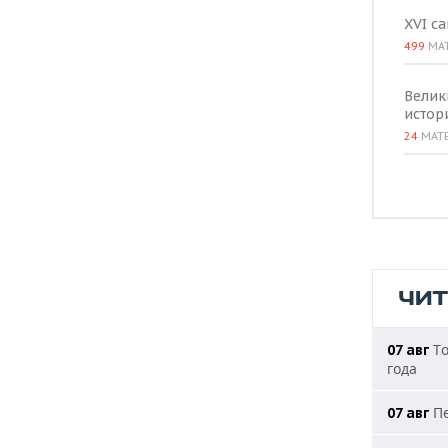
XVI с
499
МА
Велик
истор
24
МАТ
ЧИ
То
07 авг
года
Пе
07 авг