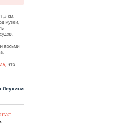
,3 км.
д музеи,
ть
судов.
 и восьми
а.
ла,
что
а Леухина
анал
.