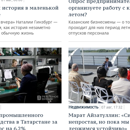
Опрос предпринимател
 история в маленькой
организуете работу с 
е
летом?
 вчера» Наталии Гинзбург —
Казанские бизнесмены — о то
м, как история незаметно
проходит для них период лет
 обычную жизнь
отпусков персонала
Недвижимость
07 авг, 17:32
 промышленного
Марат Айзатуллин: «С
дства в Татарстане за
непростая, но пока мы
ос на 6,2%
держимся устойчиво»