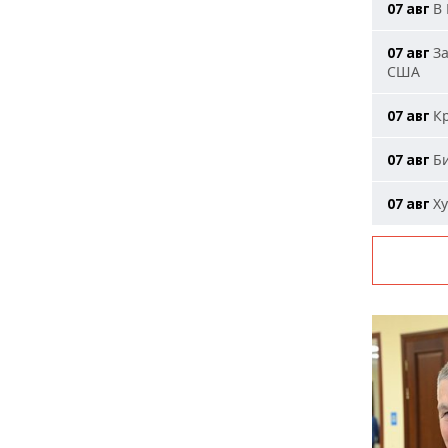
В 
07 авг
За
07 авг
США
Кр
07 авг
Би
07 авг
Ху
07 авг