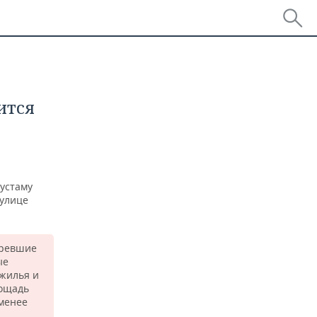
ится
устаму
 улице
аревшие
ые
 жилья и
лощадь
менее