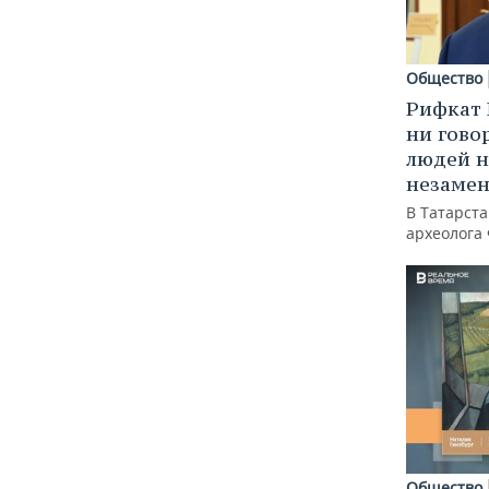
Общество
Рифкат 
ни гово
людей н
незаме
В Татарст
археолога
Общество