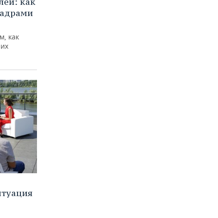
ей: как
кадрами
м, как
них
итуация