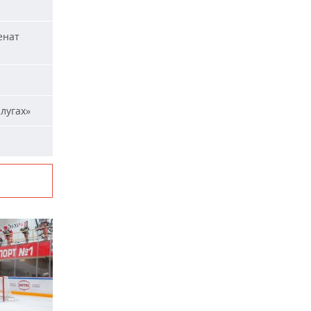
енат
лугах»