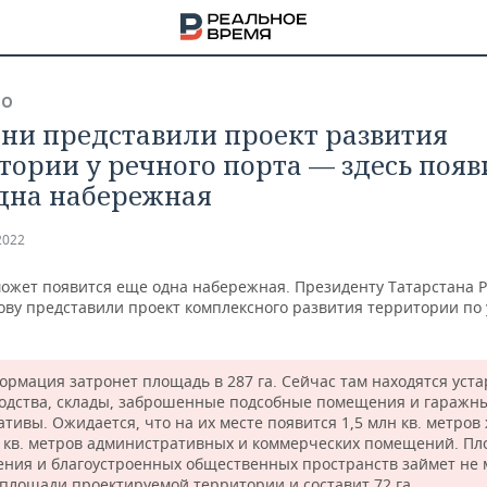
ВО
ани представили проект развития
тории у речного порта — здесь появ
дна набережная
2022
может появится еще одна набережная. Президенту Татарстана Р
ву представили проект комплексного развития территории по
ормация затронет площадь в 287 га. Сейчас там находятся уст
одства, склады, заброшенные подсобные помещения и гаражн
тивы. Ожидается, что на их месте появится 1,5 млн кв. метров
НА
н кв. метров административных и коммерческих помещений. П
ения и благоустроенных общественных пространств займет не 
 площади проектируемой территории и составит 72 га.