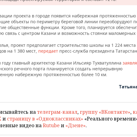
зации проекта в городе появится набережная протяженностью 1
щие объекты по периметру береговой линии переоборудуют по
угие общественные функции. Кроме того, планируется обеспечи
ю связь с центром Казани и возможность стоянки маломерных 
лья, проект предполагает строительство школы на 1 224 места
дов на 1 380 мест,
передает
пресс-служба президента Татарстан
 году главный архитектор Казани Ильсияр Тухватуллина
заявля
анского речного порта планируется создать непрерывную
оенную набережную протяженностью более 10 км.
Татьян
исывайтесь на
телеграм-канал
,
группу «ВКонтакте»
,
к
X
и
страницу в «Одноклассниках»
«Реального времени»
невные видео на
Rutube
и
«Дзене»
.