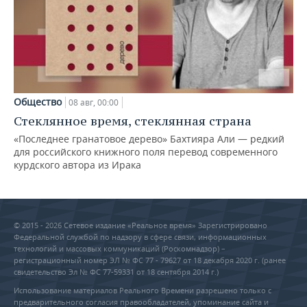
Общество
08 авг, 00:00
Стеклянное время, стеклянная страна
«Последнее гранатовое дерево» Бахтияра Али — редкий
для российского книжного поля перевод современного
курдского автора из Ирака
© 2015 - 2026 Сетевое издание «Реальное время» Зарегистрировано
Федеральной службой по надзору в сфере связи, информационных
технологий и массовых коммуникаций (Роскомнадзор) –
регистрационный номер ЭЛ № ФС 77 - 79627 от 18 декабря 2020 г. (ранее
свидетельство Эл № ФС 77-59331 от 18 сентября 2014 г.)
Использование материалов Реального Времени разрешено только с
предварительного согласия правообладателей, упоминание сайта и