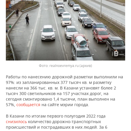
ВОДНЫЕ ВИДЫ СПОРТА
ОБРАЗОВАНИЕ
ХОККЕЙ С МЯЧОМ
ПРОИСШЕСТВИЯ
Фото: realnoevremya.ru (архив)
Работы по нанесению дорожной разметки выполнили на
97%: из запланированных 377 тысяч кв. м разметку
нанесли на 366 тыс. кв. м. В Казани установят более 2
тысяч 300 светильников на 157 участках дорог, на
сегодня смонтировано 1,4 тысячи, план выполнен на
57%,
сообщается
на сайте мэрии города.
В Казани по итогам первого полугодия 2022 года
снизилось
количество дорожно-транспортных
происшествий и пострадавших в них людей. За 6