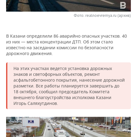
НЕФТЕХИМИЯ
РОЗНИЧНАЯ ТОРГОВЛЯ
НОВОСТИ ТЕХНОЛОГИЙ
МЕРОПРИЯТИЯ
НЕФТЬ
Фото: realnoevremya.ru (архив)
ТРАНСПОРТ
IT
НОВОСТИ МЕРОПРИЯТИЙ
СПОРТ
ОПК
В Казани определили 86 аварийно опасных участков. 40
УСЛУГИ
МЕДИА
ВЫЕЗДНАЯ РЕДАКЦИЯ
НОВОСТИ СПОРТА
ОБЩЕСТВО
из них — места концентрации ДТП. Об этом стало
ЭНЕРГЕТИКА
известно на заседании комиссии по безопасности
ТЕЛЕКОММУНИКАЦИИ
БИЗНЕС-БРАНЧИ
ФУТБОЛ
НОВОСТИ ОБЩЕСТВА
дорожного движения.
ФОТОГАЛЕРЕЯ
ONLINE-КОНФЕРЕНЦИИ
ХОККЕЙ
ВЛАСТЬ
СЮЖЕТЫ
На этих участках ведется установка дорожных
знаков и светофорных объектов, ремонт
асфальтобетонного покрытия, нанесение дорожной
ОТКРЫТАЯ ЛЕКЦИЯ
БАСКЕТБОЛ
ИНФРАСТРУКТУРА
СПРАВОЧНИК
разметки. Все работы планируется завершить до
18 октября, сообщил председатель Комитета
ВОЛЕЙБОЛ
ИСТОРИЯ
СПИСОК ПЕРСОН
ПОЛНАЯ ВЕРСИЯ
внешнего благоустройства исполкома Казани
Игорь Саляхутдинов.
КИБЕРСПОРТ
КУЛЬТУРА
СПИСОК КОМПАНИЙ
ФИГУРНОЕ КАТАНИЕ
МЕДИЦИНА