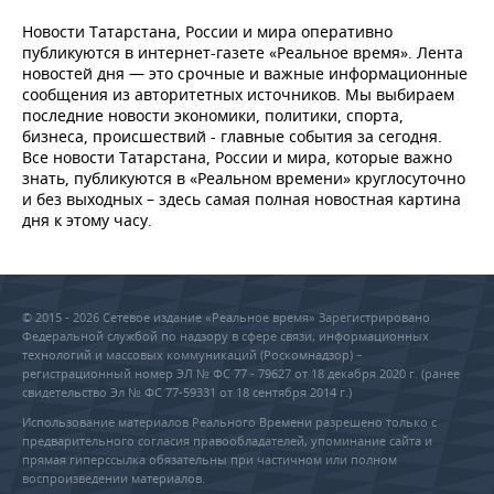
Новости Татарстана, России и мира оперативно
публикуются в интернет-газете «Реальное время». Лента
новостей дня — это срочные и важные информационные
сообщения из авторитетных источников. Мы выбираем
последние новости экономики, политики, спорта,
бизнеса, происшествий - главные события за сегодня.
Все новости Татарстана, России и мира, которые важно
знать, публикуются в «Реальном времени» круглосуточно
и без выходных – здесь самая полная новостная картина
дня к этому часу.
© 2015 - 2026 Сетевое издание «Реальное время» Зарегистрировано
Федеральной службой по надзору в сфере связи, информационных
технологий и массовых коммуникаций (Роскомнадзор) –
регистрационный номер ЭЛ № ФС 77 - 79627 от 18 декабря 2020 г. (ранее
свидетельство Эл № ФС 77-59331 от 18 сентября 2014 г.)
Использование материалов Реального Времени разрешено только с
предварительного согласия правообладателей, упоминание сайта и
прямая гиперссылка обязательны при частичном или полном
воспроизведении материалов.