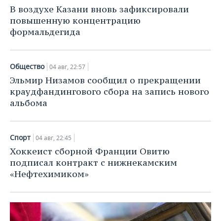
НЕФТЕХИМИЯ
В воздухе Казани вновь зафиксировали
РОЗНИЧНАЯ ТОРГОВЛЯ
НОВОСТИ ТЕХНОЛОГИЙ
МЕРОПРИЯТИЯ
повышенную концентрацию
НЕФТЬ
формальдегида
ТРАНСПОРТ
IT
НОВОСТИ МЕРОПРИЯТИЙ
СПОРТ
ОПК
УСЛУГИ
МЕДИА
ВЫЕЗДНАЯ РЕДАКЦИЯ
НОВОСТИ СПОРТА
ОБЩЕСТВО
Общество
04 авг, 22:57
ЭНЕРГЕТИКА
Эльмир Низамов сообщил о прекращении
ТЕЛЕКОММУНИКАЦИИ
БИЗНЕС-БРАНЧИ
ФУТБОЛ
НОВОСТИ ОБЩЕСТВА
ФОТОГАЛЕРЕЯ
краудфандингового сбора на запись нового
альбома
ONLINE-КОНФЕРЕНЦИИ
ХОККЕЙ
ВЛАСТЬ
СЮЖЕТЫ
ОТКРЫТАЯ ЛЕКЦИЯ
БАСКЕТБОЛ
ИНФРАСТРУКТУРА
СПРАВОЧНИК
Спорт
04 авг, 22:45
Хоккеист сборной Франции Овитю
ВОЛЕЙБОЛ
ИСТОРИЯ
СПИСОК ПЕРСОН
ПОЛНАЯ ВЕРСИЯ
подписал контракт с нижнекамским
«Нефтехимиком»
КИБЕРСПОРТ
КУЛЬТУРА
СПИСОК КОМПАНИЙ
ФИГУРНОЕ КАТАНИЕ
МЕДИЦИНА