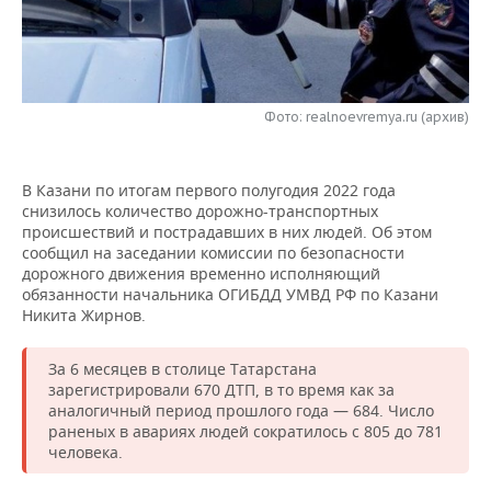
НЕФТЕХИМИЯ
РОЗНИЧНАЯ ТОРГОВЛЯ
НОВОСТИ ТЕХНОЛОГИЙ
МЕРОПРИЯТИЯ
НЕФТЬ
ТРАНСПОРТ
IT
НОВОСТИ МЕРОПРИЯТИЙ
СПОРТ
ОПК
Фото: realnoevremya.ru (архив)
УСЛУГИ
МЕДИА
ВЫЕЗДНАЯ РЕДАКЦИЯ
НОВОСТИ СПОРТА
ОБЩЕСТВО
ЭНЕРГЕТИКА
В Казани по итогам первого полугодия 2022 года
ТЕЛЕКОММУНИКАЦИИ
БИЗНЕС-БРАНЧИ
ФУТБОЛ
НОВОСТИ ОБЩЕСТВА
ФОТОГАЛЕРЕЯ
снизилось количество дорожно-транспортных
происшествий и пострадавших в них людей. Об этом
ONLINE-КОНФЕРЕНЦИИ
ХОККЕЙ
ВЛАСТЬ
СЮЖЕТЫ
сообщил на заседании комиссии по безопасности
дорожного движения временно исполняющий
ОТКРЫТАЯ ЛЕКЦИЯ
БАСКЕТБОЛ
ИНФРАСТРУКТУРА
СПРАВОЧНИК
обязанности начальника ОГИБДД УМВД РФ по Казани
Никита Жирнов.
ВОЛЕЙБОЛ
ИСТОРИЯ
СПИСОК ПЕРСОН
ПОЛНАЯ ВЕРСИЯ
За 6 месяцев в столице Татарстана
зарегистрировали 670 ДТП, в то время как за
КИБЕРСПОРТ
КУЛЬТУРА
СПИСОК КОМПАНИЙ
аналогичный период прошлого года — 684. Число
раненых в авариях людей сократилось с 805 до 781
ФИГУРНОЕ КАТАНИЕ
МЕДИЦИНА
человека.