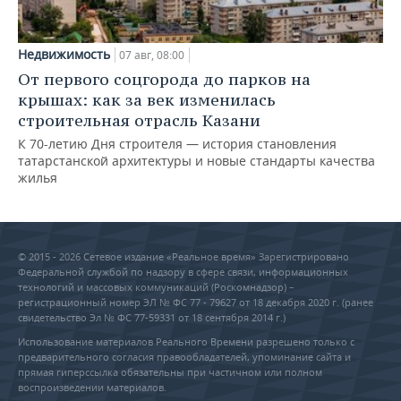
Недвижимость
07 авг, 08:00
От первого соцгорода до парков на
крышах: как за век изменилась
строительная отрасль Казани
К 70-летию Дня строителя — история становления
татарстанской архитектуры и новые стандарты качества
жилья
© 2015 - 2026 Сетевое издание «Реальное время» Зарегистрировано
Федеральной службой по надзору в сфере связи, информационных
технологий и массовых коммуникаций (Роскомнадзор) –
регистрационный номер ЭЛ № ФС 77 - 79627 от 18 декабря 2020 г. (ранее
свидетельство Эл № ФС 77-59331 от 18 сентября 2014 г.)
Использование материалов Реального Времени разрешено только с
предварительного согласия правообладателей, упоминание сайта и
прямая гиперссылка обязательны при частичном или полном
воспроизведении материалов.