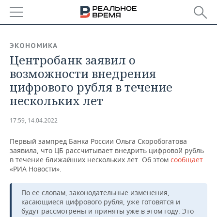
РЕГИОНЫ
ЭКОНОМИКА
Центробанк заявил о
БАШКОРТОСТАН
НОВОСТИ
возможности внедрения
ТАТАРСТАН
АНАЛИТИКА
цифрового рубля в течение
нескольких лет
УДМУРТИЯ
НОВОСТИ АНАЛИТИКИ
ЭКОНОМИКА
17:59, 14.04.2022
ДЕКЛАРАЦИИ О ДОХОДАХ
НОВОСТИ ЭКОНОМИКИ
ПРОМЫШЛЕННОСТЬ
Первый зампред Банка России Ольга Скоробогатова
КОРОЛИ ГОСЗАКАЗА ПФО
ФИНАНСЫ
НОВОСТИ
НЕДВИЖИМОСТЬ
заявила, что ЦБ рассчитывает внедрить цифровой рубль
ПРОМЫШЛЕННОСТИ
в течение ближайших нескольких лет. Об этом
сообщает
ВУЗЫ ТАТАРСТАНА
БАНКИ
НОВОСТИ НЕДВИЖИМОСТИ
АВТО
«РИА Новости».
АГРОПРОМ
КОМУ ПРИНАДЛЕЖАТ
БЮДЖЕТ
НОВОСТИ АВТО
БИЗНЕС
По ее словам, законодательные изменения,
ТОРГОВЫЕ ЦЕНТРЫ
МАШИНОСТРОЕНИЕ
касающиеся цифрового рубля, уже готовятся и
ТАТАРСТАНА
будут рассмотрены и приняты уже в этом году. Это
ИНВЕСТИЦИИ
НОВОСТИ БИЗНЕСА
ТЕХНОЛОГИИ