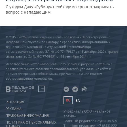
С уходом Даку «Рубину» необходимо срочно закрывать
вопрос с нападающим
© 2015 - 2026 Сетевое издание «Реальное время» Зарегистрировано
Федеральной службой по надзору в сфере связи, информационных
технологий и массовых коммуникаций (Роскомнадзор) –
регистрационный номер ЭЛ № ФС 77 - 79627 от 18 декабря 2020 г. (ранее
свидетельство Эл № ФС 77-59331 от 18 сентября 2014 г.)
Использование материалов Реального Времени разрешено только с
предварительного согласия правообладателей, упоминание сайта и
прямая гиперссылка обязательны при частичном или полном
воспроизведении материалов.
18+
RU
EN
РЕДАКЦИЯ
РЕКЛАМА
Учредитель ООО «Реальное
ПРАВОВАЯ ИНФОРМАЦИЯ
время»
Главный редактор Саушина А.А.
ПОЛИТИКА О ПЕРСОНАЛЬНЫХ
Телефон редакции: +7 (843) 222-
ДАННЫХ