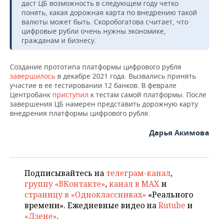
НЕФТЕХИМИЯ
даст ЦБ возможность в следующем году четко
понять, какая дорожная карта по внедрению такой
РОЗНИЧНАЯ ТОРГОВЛЯ
НОВОСТИ ТЕХНОЛОГИЙ
МЕРОПРИЯТИЯ
валюты может быть. Скоробогатова считает, что
НЕФТЬ
цифровые рубли очень нужны экономике,
ТРАНСПОРТ
IT
НОВОСТИ МЕРОПРИЯТИЙ
гражданам и бизнесу.
СПОРТ
ОПК
УСЛУГИ
МЕДИА
ВЫЕЗДНАЯ РЕДАКЦИЯ
НОВОСТИ СПОРТА
ОБЩЕСТВО
Создание прототипа платформы цифрового рубля
ЭНЕРГЕТИКА
завершилось
в декабре 2021 года. Вызвались принять
участие в ее тестировании 12 банков. В феврале
ТЕЛЕКОММУНИКАЦИИ
БИЗНЕС-БРАНЧИ
ФУТБОЛ
НОВОСТИ ОБЩЕСТВА
ФОТОГАЛЕРЕЯ
Центробанк
приступил
к тестам самой платформы. После
завершения ЦБ намерен представить дорожную карту
ONLINE-КОНФЕРЕНЦИИ
ХОККЕЙ
ВЛАСТЬ
СЮЖЕТЫ
внедрения платформы цифрового рубля.
ОТКРЫТАЯ ЛЕКЦИЯ
БАСКЕТБОЛ
ИНФРАСТРУКТУРА
СПРАВОЧНИК
Дарья Акимова
ВОЛЕЙБОЛ
ИСТОРИЯ
СПИСОК ПЕРСОН
ПОЛНАЯ ВЕРСИЯ
Подписывайтесь на
телеграм-канал
,
КИБЕРСПОРТ
КУЛЬТУРА
СПИСОК КОМПАНИЙ
группу «ВКонтакте»
,
канал в MAX
и
страницу в «Одноклассниках»
«Реального
ФИГУРНОЕ КАТАНИЕ
МЕДИЦИНА
времени». Ежедневные видео на
Rutube
и
«Дзене»
.