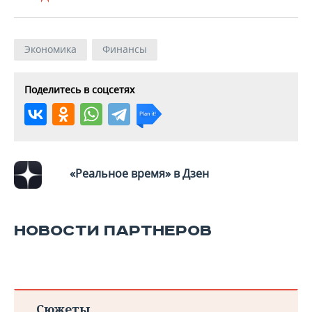
ВОДНЫЕ ВИДЫ СПОРТА
ОБРАЗОВАНИЕ
ХОККЕЙ С МЯЧОМ
ПРОИСШЕСТВИЯ
Экономика
Финансы
Поделитесь в соцсетях
«Реальное время» в Дзен
НОВОСТИ ПАРТНЕРОВ
Сюжеты