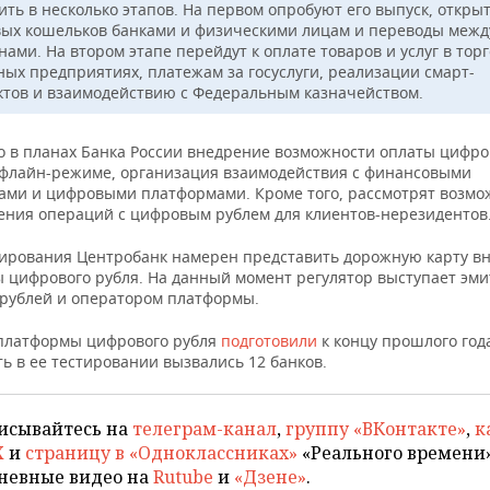
ить в несколько этапов. На первом опробуют его выпуск, откры
ых кошельков банками и физическими лицам и переводы межд
ами. На втором этапе перейдут к оплате товаров и услуг в торг
ных предприятиях, платежам за госуслуги, реализации смарт-
ктов и взаимодействию с Федеральным казначейством.
го в планах Банка России внедрение возможности оплаты цифр
офлайн-режиме, организация взаимодействия с финансовыми
ами и цифровыми платформами. Кроме того, рассмотрят возмо
ения операций с цифровым рублем для клиентов-нерезидентов
тирования Центробанк намерен представить дорожную карту в
 цифрового рубля. На данный момент регулятор выступает эм
рублей и оператором платформы.
платформы цифрового рубля
подготовили
к концу прошлого год
ь в ее тестировании вызвались 12 банков.
исывайтесь на
телеграм-канал
,
группу «ВКонтакте»
,
к
X
и
страницу в «Одноклассниках»
«Реального времени»
невные видео на
Rutube
и
«Дзене»
.