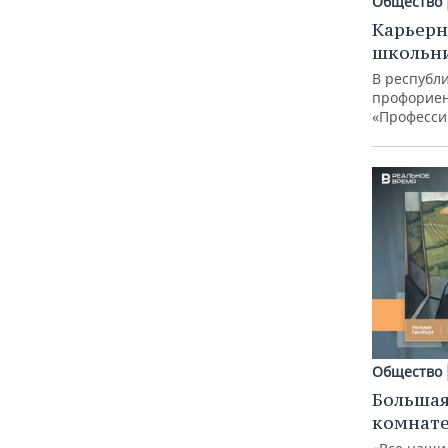
Общество
Карьерн
школьн
В республи
профорие
«Професси
Общество
Большая
комнат