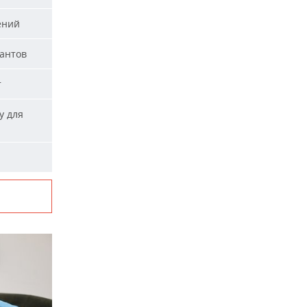
ений
тантов
т
у для