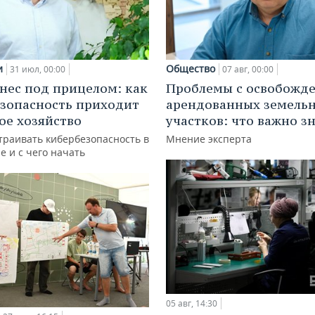
и
Общество
31 июл, 00:00
07 авг, 00:00
нес под прицелом: как
Проблемы с освобожд
зопасность приходит
арендованных земель
кое хозяйство
участков: что важно з
траивать кибербезопасность в
Мнение эксперта
е и с чего начать
05 авг, 14:30