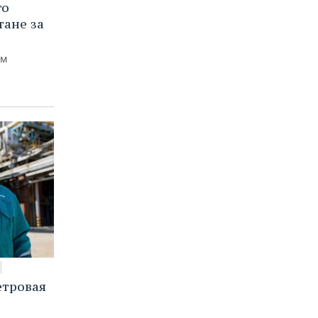
го
тане за
ем
етровая