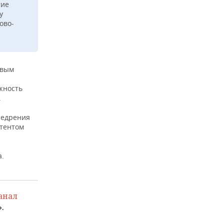
тие
у
ово-
овым
жность
.
недрения
итентом
а.
анал
.