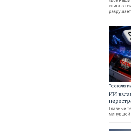
«Все наши
книга о то
разрушает
Технологи
ИИ взла
перестр
Главные т
минувшей