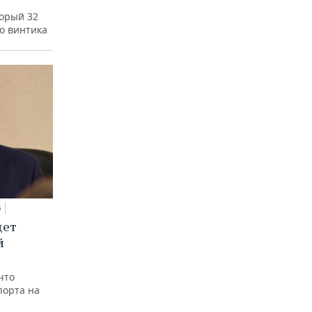
а
торый 32
го винтика
5
дет
й
что
порта на