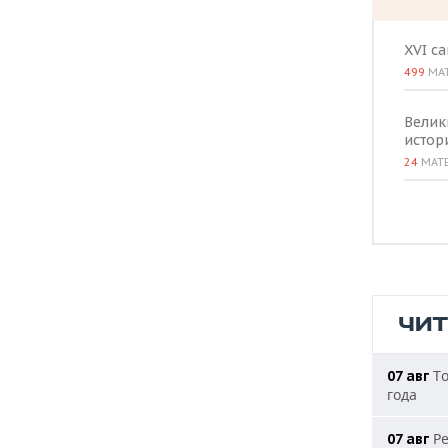
XVI с
499
МА
Велик
истор
24
МАТ
ЧИ
То
07 авг
года
Ре
07 авг