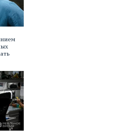
ением
ных
нать