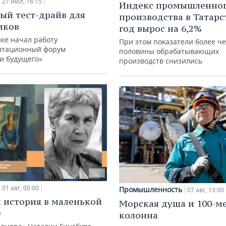
27 июл, 16:15
Индекс промышленно
ый тест-драйв для
производства в Татарс
иков
год вырос на 6,2%
ке начал работу
При этом показатели более ч
нтационный форум
половины обрабатывающих
и будущего»
производств снизились
01 авг, 00:00
Промышленность
07 авг, 13:00
 история в маленькой
Морская душа и 100-м
е
колонна