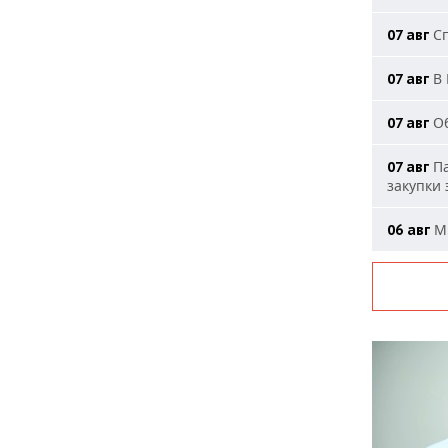
Сп
07 авг
В 
07 авг
Об
07 авг
Па
07 авг
закупки
МИ
06 авг