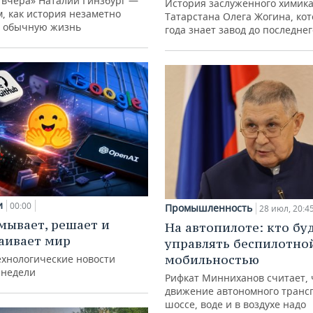
 вчера» Наталии Гинзбург —
История заслуженного химик
м, как история незаметно
Татарстана Олега Жогина, ко
 обычную жизнь
года знает завод до последне
и
00:00
Промышленность
28 июл, 20:4
мывает, решает и
На автопилоте: кто бу
аивает мир
управлять беспилотно
мобильностью
ехнологические новости
 недели
Рифкат Минниханов считает, 
движение автономного транс
шоссе, воде и в воздухе надо