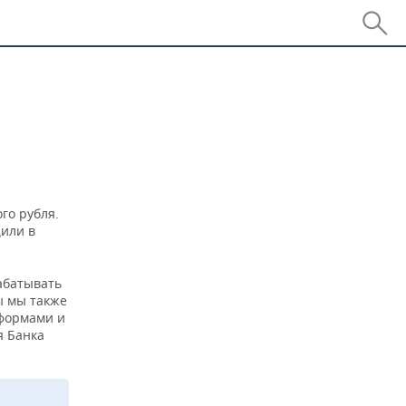
го рубля.
или в
абатывать
ы мы также
формами и
я Банка