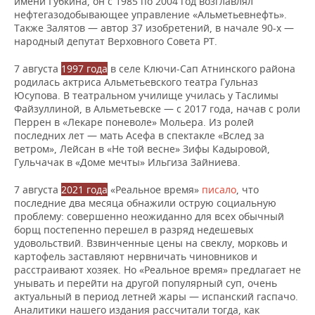
имени Губкина, он с 1985 по 2004 год возглавлял
нефтегазодобывающее управление «Альметьевнефть».
Также Залятов — автор 37 изобретений, в начале 90-х —
народный депутат Верховного Совета РТ.
7 августа
1997 года
в селе Ключи-Сап Атнинского района
родилась актриса Альметьевского театра Гульназ
Юсупова. В театральном училище училась у Таслимы
Файзуллиной, в Альметьевске — с 2017 года, начав с роли
Перрен в «Лекаре поневоле» Мольера. Из ролей
последних лет — мать Асефа в спектакле «Вслед за
ветром», Лейсан в «Не той весне» Зифы Кадыровой,
Гульчачак в «Доме мечты» Ильгиза Зайниева.
7 августа
2021 года
«Реальное время»
писало
, что
последние два месяца обнажили острую социальную
проблему: совершенно неожиданно для всех обычный
борщ постепенно перешел в разряд недешевых
удовольствий. Взвинченные цены на свеклу, морковь и
картофель заставляют нервничать чиновников и
расстраивают хозяек. Но «Реальное время» предлагает не
унывать и перейти на другой популярный суп, очень
актуальный в период летней жары — испанский гаспачо.
Аналитики нашего издания рассчитали тогда, как