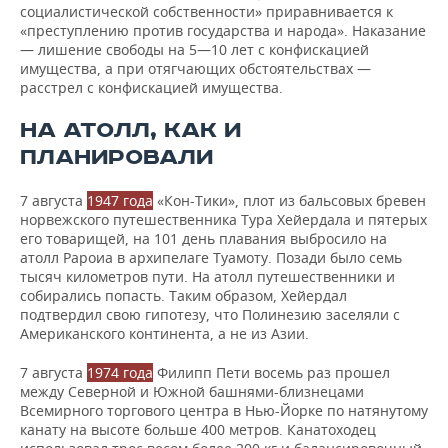
социалистической собственности» приравнивается к
«преступлению против государства и народа». Наказание
— лишение свободы на 5—10 лет с конфискацией
имущества, а при отягчающих обстоятельствах —
расстрел с конфискацией имущества.
НА АТОЛЛ, КАК И
ПЛАНИРОВАЛИ
7 августа
1947 года
«Кон-Тики», плот из бальсовых бревен
норвежского путешественника Тура Хейердала и пятерых
его товарищей, на 101 день плавания выбросило на
атолл Рароиа в архипелаге Туамоту. Позади было семь
тысяч километров пути. На атолл путешественники и
собирались попасть. Таким образом, Хейердал
подтвердил свою гипотезу, что Полинезию заселяли с
Американского континента, а не из Азии.
7 августа
1974 года
Филипп Пети восемь раз прошел
между Северной и Южной башнями-близнецами
Всемирного торгового центра в Нью-Йорке по натянутому
канату на высоте больше 400 метров. Канатоходец