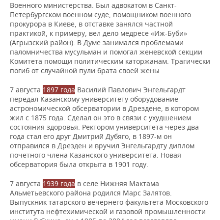
ВОДНЫЕ ВИДЫ СПОРТА
ОБРАЗОВАНИЕ
Военного министерства. Был адвокатом в Санкт-
Петербургском военном суде, помощником военного
прокурора в Киеве, в отставке занялся частной
ХОККЕЙ С МЯЧОМ
ПРОИСШЕСТВИЯ
практикой, к примеру, вел дело медресе «Иж-Буби»
(Агрызский район). В Думе занимался проблемами
паломничества мусульман и помогал женевской секции
Комитета помощи политическим каторжанам. Трагически
погиб от случайной пули брата своей жены
7 августа
1897 года
Василий Павлович Энгельгардт
передал Казанскому университету оборудование
астрономической обсерватории в Дрездене, в котором
жил с 1875 года. Сделал он это в связи с ухудшением
состояния здоровья. Ректором университета через два
года стал его друг Дмитрий Дубяго, в 1897-м он
отправился в Дрезден и вручил Энгельгардту диплом
почетного члена Казанского университета. Новая
обсерватория была открыта в 1901 году.
7 августа
1939 года
в селе Нижняя Мактама
Альметьевского района родился Марс Залятов.
Выпускник татарского вечернего факультета Московского
института нефтехимической и газовой промышленности