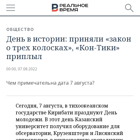
РЕГИОНЫ
ОБЩЕСТВО
День в истории: приняли «закон
БАШКОРТОСТАН
НОВОСТИ
о трех колосках», «Кон-Тики»
ТАТАРСТАН
АНАЛИТИКА
приплыл
УДМУРТИЯ
НОВОСТИ АНАЛИТИКИ
ЭКОНОМИКА
00:00, 07.08.2022
ДЕКЛАРАЦИИ О ДОХОДАХ
НОВОСТИ ЭКОНОМИКИ
ПРОМЫШЛЕННОСТЬ
Чем примечательна дата 7 августа?
КОРОЛИ ГОСЗАКАЗА ПФО
ФИНАНСЫ
НОВОСТИ
НЕДВИЖИМОСТЬ
ПРОМЫШЛЕННОСТИ
Сегодня, 7 августа, в тихоокеанском
ВУЗЫ ТАТАРСТАНА
БАНКИ
НОВОСТИ НЕДВИЖИМОСТИ
АВТО
государстве Кирибати празднуют День
АГРОПРОМ
молодежи. В этот день Казанский
КОМУ ПРИНАДЛЕЖАТ
БЮДЖЕТ
НОВОСТИ АВТО
БИЗНЕС
университет получил оборудование для
ТОРГОВЫЕ ЦЕНТРЫ
МАШИНОСТРОЕНИЕ
ТАТАРСТАНА
обсерватории, Крузенштерн и Лисянский
ИНВЕСТИЦИИ
НОВОСТИ БИЗНЕСА
ТЕХНОЛОГИИ