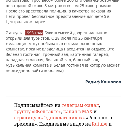
использовал трос весом более 200 кг и балансировочный
шест длиной около 8 метров и весом 25 килограммов.
После его арестовала полиция, в качестве наказания
Пети провел бесплатное представление для детей в
Центральном парке.
7 августа
1993 года
Букингемский дворец частично
открыли для туристов. С 28 июля по 25 сентября
желающие могут побывать в восьми роскошных
комнатах, пока их владелица находится на отдыхе. Это
Зеленая гостиная, тронный зал, картинная галерея,
парадная столовая, большой зал, бальный зал,
музыкальная комната и Белая гостиная (в которую может
неожиданно войти королева).
Радиф Кашапов
Подписывайтесь на
телеграм-канал
,
группу «ВКонтакте»
,
канал в MAX
и
страницу в «Одноклассниках»
«Реального
времени». Ежедневные видео на
Rutube
и