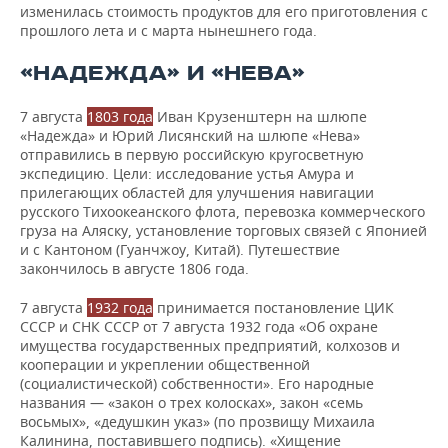
изменилась стоимость продуктов для его приготовления с
прошлого лета и с марта нынешнего года.
«НАДЕЖДА» И «НЕВА»
7 августа
1803 года
Иван Крузенштерн на шлюпе
«Надежда» и Юрий Лисянский на шлюпе «Нева»
отправились в первую российскую кругосветную
экспедицию. Цели: исследование устья Амура и
прилегающих областей для улучшения навигации
русского Тихоокеанского флота, перевозка коммерческого
груза на Аляску, установление торговых связей с Японией
и с Кантоном (Гуанчжоу, Китай). Путешествие
закончилось в августе 1806 года.
7 августа
1932 года
принимается постановление ЦИК
СССР и СНК СССР от 7 августа 1932 года «Об охране
имущества государственных предприятий, колхозов и
кооперации и укреплении общественной
(социалистической) собственности». Его народные
названия — «закон о трех колосках», закон «семь
восьмых», «дедушкин указ» (по прозвищу Михаила
Калинина, поставившего подпись). «Хищение