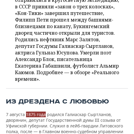
отправились в кругосветную экспедицию,
НЕФТЕХИМИЯ
в СССР приняли «закон о трех колосках»,
РОЗНИЧНАЯ ТОРГОВЛЯ
НОВОСТИ ТЕХНОЛОГИЙ
МЕРОПРИЯТИЯ
«Кон-Тики» завершил путешествие,
НЕФТЬ
Филипп Пети прошел между башнями-
ТРАНСПОРТ
IT
НОВОСТИ МЕРОПРИЯТИЙ
СПОРТ
близнецами по канату, Букингемский
ОПК
дворец частично открыли для туристов.
УСЛУГИ
МЕДИА
ВЫЕЗДНАЯ РЕДАКЦИЯ
НОВОСТИ СПОРТА
ОБЩЕСТВО
Родились нефтяник Марс Залятов,
ЭНЕРГЕТИКА
депутат Госдумы Галиаскар Сыртланов,
ТЕЛЕКОММУНИКАЦИИ
БИЗНЕС-БРАНЧИ
ФУТБОЛ
НОВОСТИ ОБЩЕСТВА
актриса Гульназ Юсупова. Умерли поэт
ФОТОГАЛЕРЕЯ
Александр Блок, писательница
Екатерина Габашвили, футболист Альмир
ONLINE-КОНФЕРЕНЦИИ
ХОККЕЙ
ВЛАСТЬ
СЮЖЕТЫ
Каюмов. Подробнее — в обзоре «Реального
времени».
ОТКРЫТАЯ ЛЕКЦИЯ
БАСКЕТБОЛ
ИНФРАСТРУКТУРА
СПРАВОЧНИК
ВОЛЕЙБОЛ
ИСТОРИЯ
СПИСОК ПЕРСОН
ПОЛНАЯ ВЕРСИЯ
ИЗ ДРЕЗДЕНА С ЛЮБОВЬЮ
КИБЕРСПОРТ
КУЛЬТУРА
СПИСОК КОМПАНИЙ
7 августа
1875 года
родился Галиаскар Сыртланов,
дворянин, депутат Государственной думы III созыва от
ФИГУРНОЕ КАТАНИЕ
МЕДИЦИНА
Уфимской губернии. Служил в лейб-гвардии Литовского
полка, после — в Главном военно-судебном управлении