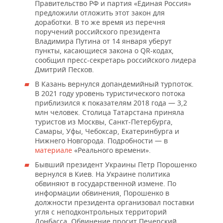
НЕФТЕХИМИЯ
Правительство РФ и партия «Единая Россия»
предложили отложить этот закон для
РОЗНИЧНАЯ ТОРГОВЛЯ
НОВОСТИ ТЕХНОЛОГИЙ
МЕРОПРИЯТИЯ
доработки. В то же время из перечня
НЕФТЬ
поручений российского президента
ТРАНСПОРТ
IT
НОВОСТИ МЕРОПРИЯТИЙ
Владимира Путина от 14 января уберут
СПОРТ
ОПК
пункты, касающиеся закона о QR-кодах,
сообщил пресс-секретарь российского лидера
УСЛУГИ
МЕДИА
ВЫЕЗДНАЯ РЕДАКЦИЯ
НОВОСТИ СПОРТА
ОБЩЕСТВО
Дмитрий Песков.
ЭНЕРГЕТИКА
В Казань вернулся допандемийный турпоток.
ТЕЛЕКОММУНИКАЦИИ
БИЗНЕС-БРАНЧИ
ФУТБОЛ
НОВОСТИ ОБЩЕСТВА
ФОТОГАЛЕРЕЯ
В 2021 году уровень туристического потока
приблизился к показателям 2018 года — 3,2
ONLINE-КОНФЕРЕНЦИИ
ХОККЕЙ
ВЛАСТЬ
СЮЖЕТЫ
млн человек. Столица Татарстана приняла
туристов из Москвы, Санкт-Петербурга,
Самары, Уфы, Чебоксар, Екатеринбурга и
ОТКРЫТАЯ ЛЕКЦИЯ
БАСКЕТБОЛ
ИНФРАСТРУКТУРА
СПРАВОЧНИК
Нижнего Новгорода. Подробности — в
материале
«Реального времени».
ВОЛЕЙБОЛ
ИСТОРИЯ
СПИСОК ПЕРСОН
ПОЛНАЯ ВЕРСИЯ
Бывший президент Украины Петр Порошенко
вернулся в Киев. На Украине политика
КИБЕРСПОРТ
КУЛЬТУРА
СПИСОК КОМПАНИЙ
обвиняют в государственной измене. По
информации обвинения, Порошенко в
ФИГУРНОЕ КАТАНИЕ
МЕДИЦИНА
должности президента организовал поставки
угля с неподконтрольных территорий
Донбасса. Обвинение просит Печерский