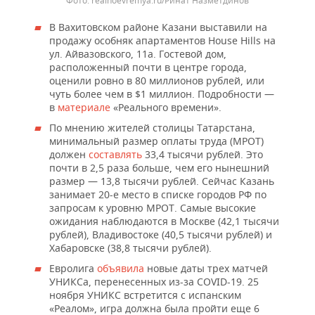
realnoevremya.ru/Ринат Назметдинов
В Вахитовском районе Казани выставили на
продажу особняк апартаментов House Hills на
ул. Айвазовского, 11а. Гостевой дом,
расположенный почти в центре города,
оценили ровно в 80 миллионов рублей, или
чуть более чем в $1 миллион. Подробности —
в
материале
«Реального времени».
По мнению жителей столицы Татарстана,
минимальный размер оплаты труда (МРОТ)
должен
составлять
33,4 тысячи рублей. Это
почти в 2,5 раза больше, чем его нынешний
размер — 13,8 тысячи рублей. Сейчас Казань
занимает 20-е место в списке городов РФ по
запросам к уровню МРОТ. Самые высокие
ожидания наблюдаются в Москве (42,1 тысячи
рублей), Владивостоке (40,5 тысячи рублей) и
Хабаровске (38,8 тысячи рублей).
Евролига
объявила
новые даты трех матчей
УНИКСа, перенесенных из-за COVID-19. 25
ноября УНИКС встретится с испанским
«Реалом», игра должна была пройти еще 6