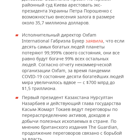
ВОДНЫЕ ВИДЫ СПОРТА
ОБРАЗОВАНИЕ
районный суд Киева арестовать экс-
президента Украины Петра Порошенко с
ХОККЕЙ С МЯЧОМ
ПРОИСШЕСТВИЯ
возможностью внесения залога в размере
около 35,7 миллиона долларов.
Исполнительный директор Oxfam
International Габриэла Бухер
заявила
, что если
десять самых богатых людей планеты
потеряют 99,999% своего состояния, они все
равно будут богаче 99% всех остальных
людей. Согласно отчету некоммерческой
организации Oxfam, за время пандемии
COVID-19 состояние десяти богатейших людей
мира увеличилось вдвое — с $700 млрд до
$1,5 триллиона.
Первый президент Казахстана Нурсултан
Назарбаев и действующий глава государства
Касым-Жомарт Токаев ведут переговоры по
перераспределению активов, доходов и
добычи полезных ископаемых в стране. По
мнению британского издания The Guardian,
продолжение переговоров связано с борьбой
за власть.