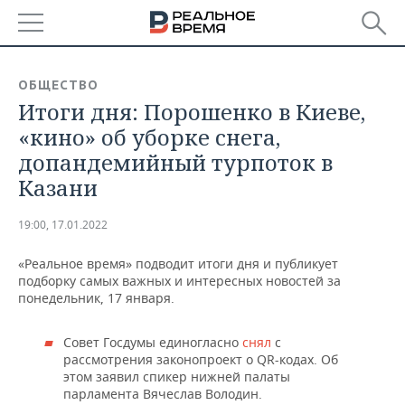
РЕГИОНЫ
ОБЩЕСТВО
Итоги дня: Порошенко в Киеве,
БАШКОРТОСТАН
НОВОСТИ
«кино» об уборке снега,
ТАТАРСТАН
АНАЛИТИКА
допандемийный турпоток в
Казани
УДМУРТИЯ
НОВОСТИ АНАЛИТИКИ
ЭКОНОМИКА
19:00, 17.01.2022
ДЕКЛАРАЦИИ О ДОХОДАХ
НОВОСТИ ЭКОНОМИКИ
ПРОМЫШЛЕННОСТЬ
«Реальное время» подводит итоги дня и публикует
КОРОЛИ ГОСЗАКАЗА ПФО
ФИНАНСЫ
НОВОСТИ
НЕДВИЖИМОСТЬ
подборку самых важных и интересных новостей за
ПРОМЫШЛЕННОСТИ
понедельник, 17 января.
ВУЗЫ ТАТАРСТАНА
БАНКИ
НОВОСТИ НЕДВИЖИМОСТИ
АВТО
АГРОПРОМ
Совет Госдумы единогласно
снял
с
КОМУ ПРИНАДЛЕЖАТ
БЮДЖЕТ
НОВОСТИ АВТО
БИЗНЕС
рассмотрения законопроект о QR-кодах. Об
ТОРГОВЫЕ ЦЕНТРЫ
МАШИНОСТРОЕНИЕ
этом заявил спикер нижней палаты
ТАТАРСТАНА
парламента Вячеслав Володин.
ИНВЕСТИЦИИ
НОВОСТИ БИЗНЕСА
ТЕХНОЛОГИИ