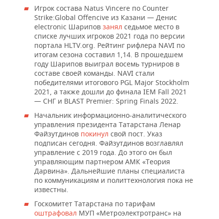
Игрок состава Natus Vincere по Counter
Strike:Global Offencive из Казани — Денис
electronic Шарипов
занял
седьмое место в
списке лучших игроков 2021 года по версии
портала HLTV.org. Рейтинг рифлера NAVI по
итогам сезона составил 1,14. В прошедшем
году Шарипов выиграл восемь турниров в
составе своей команды. NAVI стали
победителями итогового PGL Major Stockholm
2021, а также дошли до финала IEM Fall 2021
— СНГ и BLAST Premier: Spring Finals 2022.
Начальник информационно-аналитического
управления президента Татарстана Ленар
Файзутдинов
покинул
свой пост. Указ
подписан сегодня. Файзутдинов возглавлял
управление с 2019 года. До этого он был
управляющим партнером АМК «Теория
Дарвина». Дальнейшие планы специалиста
по коммуникациям и политтехнология пока не
известны.
Госкомитет Татарстана по тарифам
оштрафовал
МУП «Метроэлектротранс» на