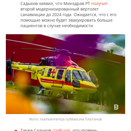
Садыков заявил, что Минздрав РТ
получит
второй модернизированный вертолет
санавиации до 2024 года. Ожидается, что с его
помощью можно будет эвакуировать больше
пациентов в случае необходимости.
realnoevremya.ru/Максим Платонов
Также Садыков
сообщил
, что уровень