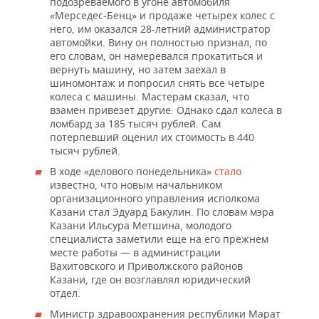
подозреваемого в угоне автомобиля
«Мерседес-Бенц» и продаже четырех колес с
него, им оказался 28-летний администратор
автомойки. Вину он полностью признал, по
его словам, он намеревался прокатиться и
вернуть машину, но затем заехал в
шиномонтаж и попросил снять все четыре
колеса с машины. Мастерам сказал, что
взамен привезет другие. Однако сдал колеса в
ломбард за 185 тысяч рублей. Сам
потерпевший оценил их стоимость в 440
тысяч рублей.
В ходе «делового понедельника»
стало
известно, что новым начальником
организационного управления исполкома
Казани стал Эдуард Бакулин. По словам мэра
Казани Ильсура Метшина, молодого
специалиста заметили еще на его прежнем
месте работы — в администрации
Вахитовского и Приволжского районов
Казани, где он возглавлял юридический
отдел.
Министр здравоохранения республики Марат