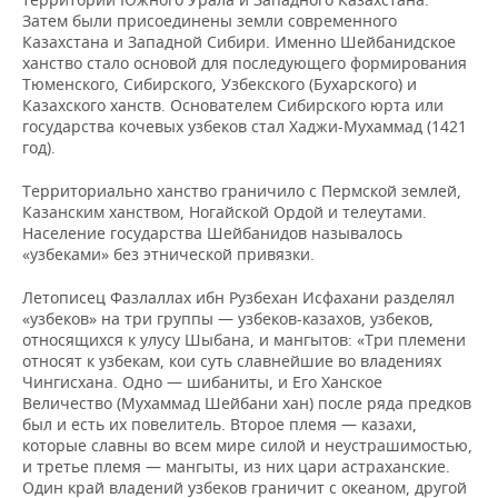
Затем были присоединены земли современного
Казахстана и Западной Сибири. Именно Шейбанидское
ханство стало основой для последующего формирования
Тюменского, Сибирского, Узбекского (Бухарского) и
Казахского ханств. Основателем Сибирского юрта или
государства кочевых узбеков стал Хаджи-Мухаммад (1421
год).
Территориально ханство граничило с Пермской землей,
Казанским ханством, Ногайской Ордой и телеутами.
Население государства Шейбанидов называлось
«узбеками» без этнической привязки.
Летописец Фазлаллах ибн Рузбехан Исфахани разделял
«узбеков» на три группы — узбеков-казахов, узбеков,
относящихся к улусу Шыбана, и мангытов: «Три племени
относят к узбекам, кои суть славнейшие во владениях
Чингисхана. Одно — шибаниты, и Его Ханское
Величество (Мухаммад Шейбани хан) после ряда предков
был и есть их повелитель. Второе племя — казахи,
которые славны во всем мире силой и неустрашимостью,
и третье племя — мангыты, из них цари астраханские.
Один край владений узбеков граничит с океаном, другой