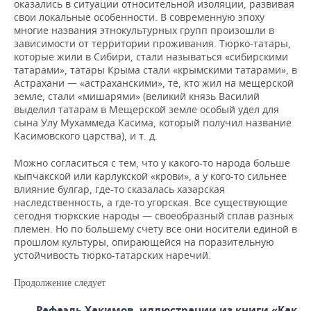
оказались в ситуации относительной изоляции, развивая
свои локальные особенности. В современную эпоху
многие названия этнокультурных групп произошли в
зависимости от территории проживания. Тюрко-татары,
которые жили в Сибири, стали называться «сибирскими
татарами», татары Крыма стали «крымскими татарами», в
Астрахани — «астраханскими», те, кто жил на мещерской
земле, стали «мишарями» (великий князь Василий
выделил татарам в Мещерской земле особый удел для
сына Улу Мухаммеда Касима, который получил название
Касимовского царства), и т. д.
Можно согласиться с тем, что у какого-то народа больше
кыпчакской или карлукской «крови», а у кого-то сильнее
влияние булгар, где-то сказалась хазарская
наследственность, а где-то угорская. Все существующие
сегодня тюркские народы — своеобразный сплав разных
племен. Но по большему счету все они носители единой в
прошлом культуры, опирающейся на поразительную
устойчивость тюрко-татарских наречий.
Продолжение следует
Рафаэль Хакимов, иллюстрации из книги «Как