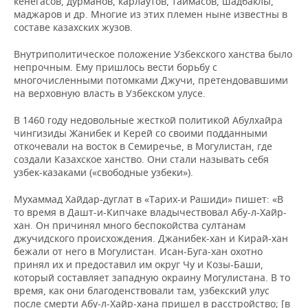
кенегасов, дурманов, карлаутов, таймасов, шадбаклы,
маджаров и др. Многие из этих племен ныне известны в
составе казахских жузов.
Внутриполитическое положение Узбекского ханства было
непрочным. Ему пришлось вести борьбу с
многочисленными потомками Джучи, претендовавшими
на верховную власть в Узбекском улусе.
В 1460 году недовольные жесткой политикой Абулхайра
чингизиды Жанибек и Керей со своими подданными
откочевали на восток в Семиречье, в Могулистан, где
создали Казахское ханство. Они стали называть себя
узбек-казаками («свободные узбеки»).
Мухаммад Хайдар-дуглат в «Тарих-и Рашиди» пишет: «В
то время в Дашт-и-Кипчаке владычествовал Абу-л-Хайр-
хан. Он причинял много беспокойства султанам
джучидского происхождения. Джанибек-хан и Кирай-хан
бежали от него в Могулистан. Исан-Буга-хан охотно
принял их и предоставил им округ Чу и Козы-Баши,
который составляет западную окраину Могулистана. В то
время, как они благоденствовали там, узбекский улус
после смерти Абу-л-Хайр-хана пришел в расстройство; [в