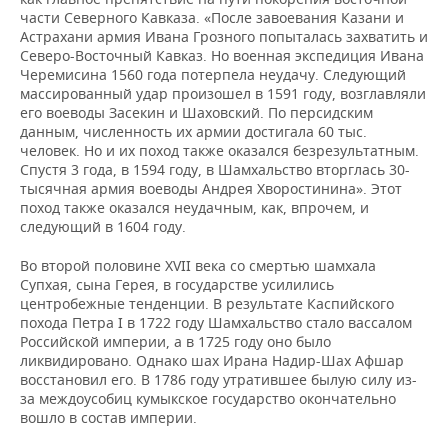
части Северного Кавказа. «После завоевания Казани и
Астрахани армия Ивана Грозного попыталась захватить и
Северо-Восточный Кавказ. Но военная экспедиция Ивана
Черемисина 1560 года потерпела неудачу. Следующий
массированный удар произошел в 1591 году, возглавляли
его воеводы Засекин и Шаховский. По персидским
данным, численность их армии достигала 60 тыс.
человек. Но и их поход также оказался безрезультатным.
Спустя 3 года, в 1594 году, в Шамхальство вторглась 30-
тысячная армия воеводы Андрея Хворостинина». Этот
поход также оказался неудачным, как, впрочем, и
следующий в 1604 году.
Во второй половине XVII века со смертью шамхала
Супхая, сына Герея, в государстве усилились
центробежные тенденции. В результате Каспийского
похода Петра I в 1722 году Шамхальство стало вассалом
Российской империи, а в 1725 году оно было
ликвидировано. Однако шах Ирана Надир-Шах Афшар
восстановил его. В 1786 году утратившее былую силу из-
за междоусобиц кумыкское государство окончательно
вошло в состав империи.