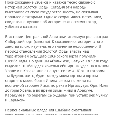
Происхождение узбеков и казахов тесно связано с
историей Золотой Орды. Сегодня эти народы
выстраивают свою государственность, не связывая
прошлое с татарами. Однако сохранились источники,
свидетельствующие об исторических связях татар,
узбеков и казахов.
В истории Центральной Азии значительную роль сыграл
Сибирский юрт (ханство). К сожалению, история этого
ханства плохо изучена, его значение недооценено. В
период становления Золотой Орды власть над
территорией будущего Сибирского юрта получили
Шейбаниды. По данным Абуль-Гази, Бату-хан в 1238 году
выделил Шыбану для кочевья обширный удел на Южном
Урале и в Казахстане с напутствием: «…Юрт, в котором
ты будешь жить, будет между моим юртом и юртом
старшего моего брата Ичена: летом ты живи на
восточной стороне Яика, по рекам Иргизсувук, Орь, Илек
до горы Урала, а во время зимы живи в Аракуме,
Каракуме и по берегам Сыр-Дарьи при устьях рек Чуй-су
и Сары-су».
Первоначальные владения Шыбана охватывали
территории Южного Урала и Западного Казахстана.