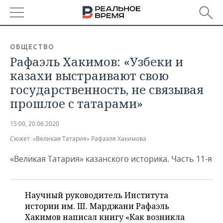
РЕГИОНЫ
ОБЩЕСТВО
Рафаэль Хакимов: «Узбеки и
БАШКОРТОСТАН
НОВОСТИ
казахи выстраивают свою
ТАТАРСТАН
АНАЛИТИКА
государственность, не связывая
прошлое с татарами»
УДМУРТИЯ
НОВОСТИ АНАЛИТИКИ
ЭКОНОМИКА
15:00, 20.06.2020
ДЕКЛАРАЦИИ О ДОХОДАХ
НОВОСТИ ЭКОНОМИКИ
ПРОМЫШЛЕННОСТЬ
Сюжет:
«Великая Татария» Рафаэля Хакимова
КОРОЛИ ГОСЗАКАЗА ПФО
ФИНАНСЫ
НОВОСТИ
НЕДВИЖИМОСТЬ
ПРОМЫШЛЕННОСТИ
«Великая Татария» казанского историка. Часть 11-я
ВУЗЫ ТАТАРСТАНА
БАНКИ
НОВОСТИ НЕДВИЖИМОСТИ
АВТО
АГРОПРОМ
Научный руководитель Института
КОМУ ПРИНАДЛЕЖАТ
БЮДЖЕТ
НОВОСТИ АВТО
БИЗНЕС
ТОРГОВЫЕ ЦЕНТРЫ
МАШИНОСТРОЕНИЕ
истории им. Ш. Марджани Рафаэль
ТАТАРСТАНА
Хакимов написал книгу «Как возникла
ИНВЕСТИЦИИ
НОВОСТИ БИЗНЕСА
ТЕХНОЛОГИИ