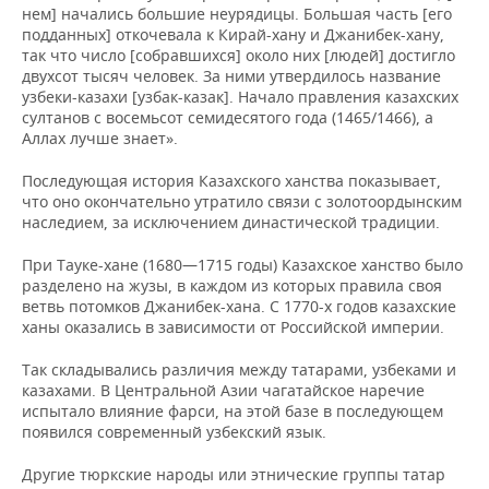
нем] начались большие неурядицы. Большая часть [его
подданных] откочевала к Кирай-хану и Джанибек-хану,
так что число [собравшихся] около них [людей] достигло
двухсот тысяч человек. За ними утвердилось название
узбеки-казахи [узбак-казак]. Начало правления казахских
султанов с восемьсот семидесятого года (1465/1466), а
Аллах лучше знает».
Последующая история Казахского ханства показывает,
что оно окончательно утратило связи с золотоордынским
наследием, за исключением династической традиции.
При Тауке-хане (1680—1715 годы) Казахское ханство было
разделено на жузы, в каждом из которых правила своя
ветвь потомков Джанибек-хана. С 1770-х годов казахские
ханы оказались в зависимости от Российской империи.
Так складывались различия между татарами, узбеками и
казахами. В Центральной Азии чагатайское наречие
испытало влияние фарси, на этой базе в последующем
появился современный узбекский язык.
Другие тюркские народы или этнические группы татар