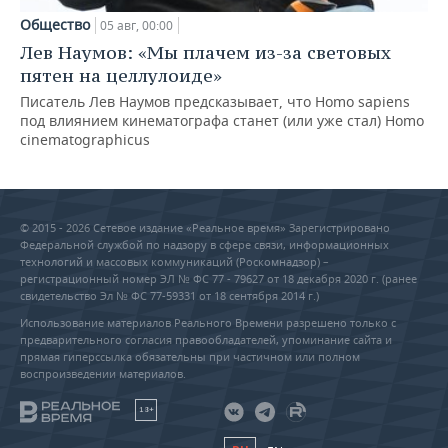
Общество
05 авг, 00:00
Лев Наумов: «Мы плачем из-за световых
пятен на целлулоиде»
Писатель Лев Наумов предсказывает, что Homo sapiens
под влиянием кинематографа станет (или уже стал) Homo
cinematographicus
© 2015 - 2026 Сетевое издание «Реальное время» Зарегистрировано
Федеральной службой по надзору в сфере связи, информационных
технологий и массовых коммуникаций (Роскомнадзор) –
регистрационный номер ЭЛ № ФС 77 - 79627 от 18 декабря 2020 г. (ранее
свидетельство Эл № ФС 77-59331 от 18 сентября 2014 г.)
Использование материалов Реального Времени разрешено только с
предварительного согласия правообладателей, упоминание сайта и
прямая гиперссылка обязательны при частичном или полном
воспроизведении материалов.
18+