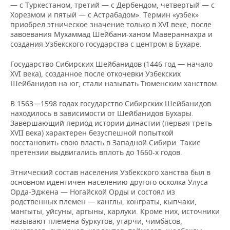
— с Туркестаном, третий — с Дербендом, четвертый — с
Хорезмом и пятый — с Астрабадом». Термин «узбек»
приобрел этническое значение только в XVI веке, после
завоевания Мухаммад Шейбани-ханом Мавераннахра и
создания Узбекского государства с центром в Бухаре.
Государство Сибирских Шейбанидов (1446 год — начало
ХVI века), созданное после откочевки Узбекских
Шейбанидов на юг, стали называть Тюменским ханством.
В 1563—1598 годах государство Сибирских Шейбанидов
находилось в зависимости от Шейбанидов Бухары.
Завершающий период истории династии (первая треть
ХVII века) характерен безуспешной попыткой
восстановить свою власть в Западной Сибири. Такие
претензии выдвигались вплоть до 1660-х годов.
Этнический состав населения Узбекского ханства был в
основном идентичен населению другого осколка Улуса
Орда-Эджена — Ногайской Орды и состоял из
родственных племен — канглы, конграты, кыпчаки,
мангыты, уйсуны, аргыны, карлуки. Кроме них, источники
называют племена буркутов, утарчи, чимбасов,