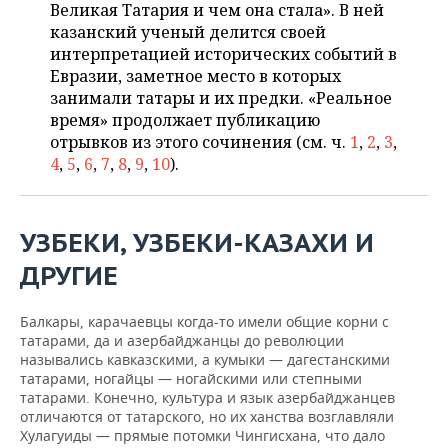
НЕФТЕХИМИЯ
Великая Татария и чем она стала». В ней
казанский ученый делится своей
РОЗНИЧНАЯ ТОРГОВЛЯ
НОВОСТИ ТЕХНОЛОГИЙ
МЕРОПРИЯТИЯ
НЕФТЬ
интерпретацией исторических событий в
Евразии, заметное место в которых
ТРАНСПОРТ
IT
НОВОСТИ МЕРОПРИЯТИЙ
СПОРТ
занимали татары и их предки. «Реальное
ОПК
время» продолжает публикацию
УСЛУГИ
МЕДИА
ВЫЕЗДНАЯ РЕДАКЦИЯ
НОВОСТИ СПОРТА
ОБЩЕСТВО
отрывков из этого сочинения (см. ч.
1
,
2
,
3
,
ЭНЕРГЕТИКА
4
,
5
,
6
,
7
,
8
,
9
,
10
).
ТЕЛЕКОММУНИКАЦИИ
БИЗНЕС-БРАНЧИ
ФУТБОЛ
НОВОСТИ ОБЩЕСТВА
ФОТОГАЛЕРЕЯ
ONLINE-КОНФЕРЕНЦИИ
ХОККЕЙ
ВЛАСТЬ
СЮЖЕТЫ
УЗБЕКИ, УЗБЕКИ-КАЗАХИ И
ОТКРЫТАЯ ЛЕКЦИЯ
БАСКЕТБОЛ
ИНФРАСТРУКТУРА
СПРАВОЧНИК
ДРУГИЕ
ВОЛЕЙБОЛ
ИСТОРИЯ
СПИСОК ПЕРСОН
ПОЛНАЯ ВЕРСИЯ
Балкары, карачаевцы когда-то имели общие корни с
татарами, да и азербайджанцы до революции
КИБЕРСПОРТ
КУЛЬТУРА
СПИСОК КОМПАНИЙ
назывались кавказскими, а кумыки — дагестанскими
татарами, ногайцы — ногайскими или степными
татарами. Конечно, культура и язык азербайджанцев
ФИГУРНОЕ КАТАНИЕ
МЕДИЦИНА
отличаются от татарского, но их ханства возглавляли
Хулагуиды — прямые потомки Чингисхана, что дало