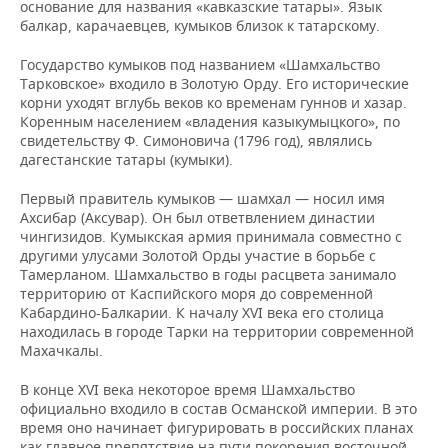
ВОДНЫЕ ВИДЫ СПОРТА
ОБРАЗОВАНИЕ
основание для названия «кавказские татары». Язык
балкар, карачаевцев, кумыков близок к татарскому.
ХОККЕЙ С МЯЧОМ
ПРОИСШЕСТВИЯ
Государство кумыков под названием «Шамхальство
Тарковское» входило в Золотую Орду. Его исторические
корни уходят вглубь веков ко временам гуннов и хазар.
Коренным населением «владения казыкумыцкого», по
свидетельству Ф. Симоновича (1796 год), являлись
дагестанские татары (кумыки).
Первый правитель кумыков — шамхал — носил имя
Ахсибар (Аксувар). Он был ответвлением династии
чингизидов. Кумыкская армия принимала совместно с
другими улусами Золотой Орды участие в борьбе с
Тамерланом. Шамхальство в годы расцвета занимало
территорию от Каспийского моря до современной
Кабардино-Балкарии. К началу XVI века его столица
находилась в городе Тарки на территории современной
Махачкалы.
В конце XVI века некоторое время Шамхальство
официально входило в состав Османской империи. В это
время оно начинает фигурировать в российских планах
как главное препятствие на пути покорения восточной