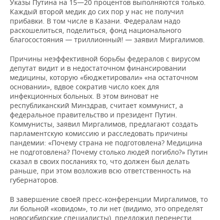
Указы Путина на 15—20 процентов выполняются только.
Каждый второй медик до сих пор у нас не получил
прибавки. В том числе в Казани. Федералам надо
раскошелиться, поделиться, фонд национального
благосостояния — триллионный! — заявил Миргалимов.
Причины неэффективной борьбы федералов с вирусом
депутат видит и в недостаточном финансировании
медицины, которую «бюджетировали» «на остаточном
основании», вдвое сократив число коек для
инфекционных больных. В этом виноват не
республиканский Минздрав, считает коммунист, а
федеральное правительство и президент Путин.
Коммунисты, заявил Миргалимов, предлагают создать
парламентскую комиссию и расследовать причины
пандемии: «Почему страна не подготовлена? Медицина
не подготовлена? Почему столько людей погибло?» Путин
сказал в своих посланиях то, что должен был делать
раньше, при этом возложив всю ответственность на
губернаторов.
В завершение своей пресс-конференции Миргалимов, то
ли больной «ковидом», то ли нет (видимо, это определят
новосибирские специалисты), предложил перенести