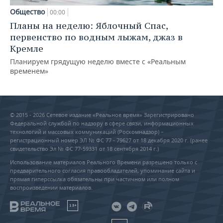
Общество
00:00
Планы на неделю: Яблочный Спас,
первенство по водным лыжам, джаз в
Кремле
Планируем грядущую неделю вместе с «Реальным
временем»
© 2015 - 2026 Сетевое издание «Реальное время» Зарегистрировано
Федеральной службой по надзору в сфере связи, информационных
технологий и массовых коммуникаций (Роскомнадзор) –
регистрационный номер ЭЛ № ФС 77 - 79627 от 18 декабря 2020 г. (ранее
свидетельство Эл № ФС 77-59331 от 18 сентября 2014 г.)
Использование материалов Реального Времени разрешено только с
предварительного согласия правообладателей, упоминание сайта и
прямая гиперссылка обязательны при частичном или полном
воспроизведении материалов.
18+