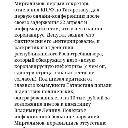
НЕФТЕХИМИЯ
Миргалимов, первый секретарь
отделения КПРФ по Татарстану, дал
РОЗНИЧНАЯ ТОРГОВЛЯ
НОВОСТИ ТЕХНОЛОГИЙ
МЕРОПРИЯТИЯ
НЕФТЬ
первую онлайн-конференцию после
своего задержания 22 апреля и
ТРАНСПОРТ
IT
НОВОСТИ МЕРОПРИЯТИЙ
СПОРТ
ОПК
информации о том, что у него нашли
коронавирус. Депутат заявил, что
УСЛУГИ
МЕДИА
ВЫЕЗДНАЯ РЕДАКЦИЯ
НОВОСТИ СПОРТА
ОБЩЕСТВО
фактически его «интернировали», и
ЭНЕРГЕТИКА
раскритиковал действия
ТЕЛЕКОММУНИКАЦИИ
БИЗНЕС-БРАНЧИ
ФУТБОЛ
НОВОСТИ ОБЩЕСТВА
ФОТОГАЛЕРЕЯ
республиканского Роспотребнадзора,
который обнаружил у него «новую
ONLINE-КОНФЕРЕНЦИИ
ХОККЕЙ
ВЛАСТЬ
СЮЖЕТЫ
коронавирусную инфекцию» (с чем он,
сдав три отрицательных теста, не
ОТКРЫТАЯ ЛЕКЦИЯ
БАСКЕТБОЛ
ИНФРАСТРУКТУРА
СПРАВОЧНИК
согласен). Под шквал критики от
главного коммуниста Татарстана попали
ВОЛЕЙБОЛ
ИСТОРИЯ
СПИСОК ПЕРСОН
ПОЛНАЯ ВЕРСИЯ
и действия полицейских,
оштрафовавших его на 10 тыс. рублей за
КИБЕРСПОРТ
КУЛЬТУРА
СПИСОК КОМПАНИЙ
возложение цветов к памятнику
Владимиру Ленину. Полежав в
ФИГУРНОЕ КАТАНИЕ
МЕДИЦИНА
инфекционной больнице пару дней,
Миргалимов, поразившись отсутствию