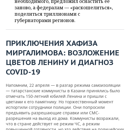
ВОДНЫЕ ВИДЫ СПОРТА
ОБРАЗОВАНИЕ
необходимого, предложил оснастить ее
заново, а федералам — «раскошелиться»,
поделиться триллионами с
ХОККЕЙ С МЯЧОМ
ПРОИСШЕСТВИЯ
губернаторами регионов.
ПРИКЛЮЧЕНИЯ ХАФИЗА
МИРГАЛИМОВА: ВОЗЛОЖЕНИЕ
ЦВЕТОВ ЛЕНИНУ И ДИАГНОЗ
COVID-19
Напомним, 22 апреля — в разгар режима самоизоляции
— татарстанские коммунисты в Казани принялись было
отмечать 150-летний юбилей Ленина и пришли с
цветами к его памятнику. Но торжественный момент
испортили сотрудники полиции. Они попросили
предъявить разрешающие справки или СМС-
разрешения на выход из дома. Коммунисты возражали,
что в стране действует не режим ЧС, а режим
повышенной готовности, но это действия на полицейских