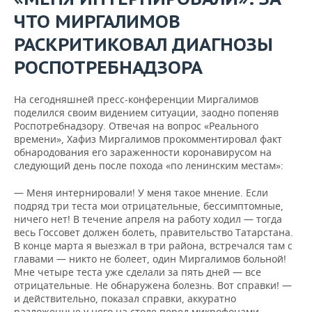
ЧТО МИРГАЛИМОВ
РАСКРИТИКОВАЛ ДИАГНОЗЫ
РОСПОТРЕБНАДЗОРА
На сегодняшней пресс-конференции Миргалимов
поделился своим видением ситуации, заодно попеняв
Роспотребнадзору. Отвечая на вопрос «Реального
времени», Хафиз Миргалимов прокомментировал факт
обнародования его зараженности коронавирусом на
следующий день после похода «по ленинским местам»:
— Меня интернировали! У меня такое мнение. Если
подряд три теста мои отрицательные, бессимптомные,
ничего нет! В течение апреля на работу ходил — тогда
весь Госсовет должен болеть, правительство Татарстана.
В конце марта я выезжал в три района, встречался там с
главами — никто не болеет, один Миргалимов больной!
Мне четыре теста уже сделали за пять дней — все
отрицательные. Не обнаружена болезнь. Вот справки! —
и действительно, показал справки, аккуратно
разложенные у него на столе перед микрофонами.