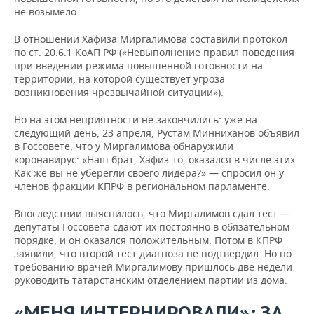
не возымело.
В отношении Хафиза Миргалимова составили протокол
по ст. 20.6.1 КоАП РФ («Невыполнение правил поведения
при введении режима повышенной готовности на
территории, на которой существует угроза
возникновения чрезвычайной ситуации»).
Но на этом неприятности не закончились: уже на
следующий день, 23 апреля, Рустам Минниханов объявил
в Госсовете, что у Миргалимова обнаружили
коронавирус: «Наш брат, Хафиз-то, оказался в числе этих.
Как же вы не уберегли своего лидера?» — спросил он у
членов фракции КПРФ в региональном парламенте.
Впоследствии выяснилось, что Миргалимов сдал тест —
депутаты Госсовета сдают их постоянно в обязательном
порядке, и он оказался положительным. Потом в КПРФ
заявили, что второй тест диагноза не подтвердил. Но по
требованию врачей Миргалимову пришлось две недели
руководить татарстанским отделением партии из дома.
«МЕНЯ ИНТЕРНИРОВАЛИ»: ЗА