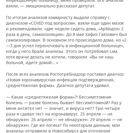
инфекционную больницу, меня проверили. Все анализы
взяли, — эмоционально рассказал депутат.
По итогам анализов коммунисту выдали справку с
диагнозом «COVID под вопросом», взяли еще один мазок
и рекомендовали: «две недели сидеть дома, «Арбидол» 2
раза в день, самоизоляция». До 8 мая Хафиз Гаязович был
самоизолирован. В основном это происходило дома, но «2
—3 дня успел переночевать в инфекционной больнице»,
когда у него брали анализы. Этого он потребовал сам,
хотя врачи делать не хотели, говорили: «Вы не наш
больной, идите домой….»
После всех анализов Роспотребнадзор поставил диагноз:
«Новая коронавирусная инфекция подтвержденная,
среднетяжелая форма». Диагноз депутата удивил.
— Какая «среднетяжелая форма»?! Бессимптомная
болезнь — разве болезнь бывает бессимптомной? Раз у
меня антител нет — значит, и вируса нет? Три-четыре
раза я сдавал тест на коронавирус. 25 апреля — не
обнаружен. 26 апреля — не обнаружен. 29 апреля — не
обнаружен. Где же логика? По некоторым данным, мои
анализы отправили в Новосибирск для уточнения