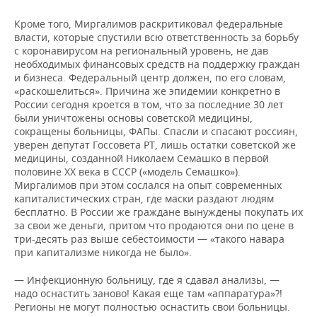
Кроме того, Миргалимов раскритиковал федеральные
власти, которые спустили всю ответственность за борьбу
с коронавирусом на региональный уровень, не дав
необходимых финансовых средств на поддержку граждан
и бизнеса. Федеральный центр должен, по его словам,
«раскошелиться». Причина же эпидемии конкретно в
России сегодня кроется в том, что за последние 30 лет
были уничтожены основы советской медицины,
сокращены больницы, ФАПы. Спасли и спасают россиян,
уверен депутат Госсовета РТ, лишь остатки советской же
медицины, созданной Николаем Семашко в первой
половине XX века в СССР («модель Семашко»).
Миргалимов при этом сослался на опыт современных
капиталистических стран, где маски раздают людям
бесплатно. В России же граждане вынуждены покупать их
за свои же деньги, притом что продаются они по цене в
три-десять раз выше себестоимости — «такого навара
при капитализме никогда не было».
— Инфекционную больницу, где я сдавал анализы, —
надо оснастить заново! Какая еще там «аппаратура»?!
Регионы не могут полностью оснастить свои больницы.