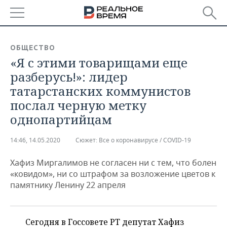
РЕГИОНЫ
ОБЩЕСТВО
«Я с этими товарищами еще
БАШКОРТОСТАН
НОВОСТИ
разберусь!»: лидер
ТАТАРСТАН
АНАЛИТИКА
татарстанских коммунистов
послал черную метку
УДМУРТИЯ
НОВОСТИ АНАЛИТИКИ
ЭКОНОМИКА
однопартийцам
ДЕКЛАРАЦИИ О ДОХОДАХ
НОВОСТИ ЭКОНОМИКИ
ПРОМЫШЛЕННОСТЬ
14:46, 14.05.2020
Сюжет:
Все о коронавирусе / COVID-19
КОРОЛИ ГОСЗАКАЗА ПФО
ФИНАНСЫ
НОВОСТИ
НЕДВИЖИМОСТЬ
ПРОМЫШЛЕННОСТИ
Хафиз Миргалимов не согласен ни с тем, что болен
«ковидом», ни со штрафом за возложение цветов к
ВУЗЫ ТАТАРСТАНА
БАНКИ
НОВОСТИ НЕДВИЖИМОСТИ
АВТО
АГРОПРОМ
памятнику Ленину 22 апреля
КОМУ ПРИНАДЛЕЖАТ
БЮДЖЕТ
НОВОСТИ АВТО
БИЗНЕС
ТОРГОВЫЕ ЦЕНТРЫ
МАШИНОСТРОЕНИЕ
ТАТАРСТАНА
Сегодня в Госсовете РТ депутат Хафиз
ИНВЕСТИЦИИ
НОВОСТИ БИЗНЕСА
ТЕХНОЛОГИИ