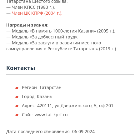
ВОДНЫЕ ВИДЫ СПОРТА
ОБРАЗОВАНИЕ
Татарстана шестого созыва.
— Член КПСС (1983 г.).
—
Член ЦК КПРФ (2004 г.).
ХОККЕЙ С МЯЧОМ
ПРОИСШЕСТВИЯ
Награды и звания:
— Медаль «В память 1000-летия Казани» (2005 г.).
— Медаль «За доблестный труд».
— Медаль «За заслуги в развитии местного
самоуправления в Республике Татарстан» (2019 г.).
Контакты
Регион: Татарстан
Город: Казань
Адрес: 420111, ул Дзержинского, 5, оф 201
Сайт: www.tat-kprf.ru
Дата последнего обновления:
06.09.2024