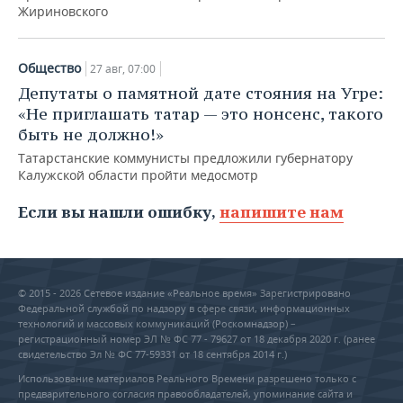
Жириновского
Общество
27 авг, 07:00
Депутаты о памятной дате стояния на Угре:
«Не приглашать татар — это нонсенс, такого
быть не должно!»
Татарстанские коммунисты предложили губернатору
Калужской области пройти медосмотр
Если вы нашли ошибку,
напишите нам
© 2015 - 2026 Сетевое издание «Реальное время» Зарегистрировано
Федеральной службой по надзору в сфере связи, информационных
технологий и массовых коммуникаций (Роскомнадзор) –
регистрационный номер ЭЛ № ФС 77 - 79627 от 18 декабря 2020 г. (ранее
свидетельство Эл № ФС 77-59331 от 18 сентября 2014 г.)
Использование материалов Реального Времени разрешено только с
предварительного согласия правообладателей, упоминание сайта и