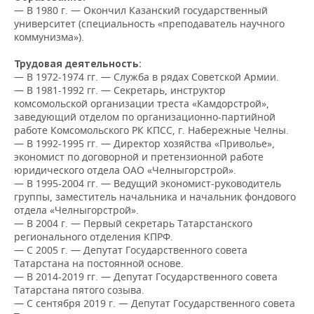
НЕФТЕХИМИЯ
— В 1980 г. — Окончил Казанский государственный
университет (специальность «преподаватель научного
РОЗНИЧНАЯ ТОРГОВЛЯ
НОВОСТИ ТЕХНОЛОГИЙ
МЕРОПРИЯТИЯ
НЕФТЬ
коммунизма»).
ТРАНСПОРТ
IT
НОВОСТИ МЕРОПРИЯТИЙ
СПОРТ
Трудовая деятельность:
ОПК
— В 1972-1974 гг. — Служба в рядах Советской Армии.
— В 1981-1992 гг. — Секретарь, инструктор
УСЛУГИ
МЕДИА
ВЫЕЗДНАЯ РЕДАКЦИЯ
НОВОСТИ СПОРТА
ОБЩЕСТВО
ЭНЕРГЕТИКА
комсомольской организации треста «Камдорстрой»,
заведующий отделом по организационно-партийной
ТЕЛЕКОММУНИКАЦИИ
БИЗНЕС-БРАНЧИ
ФУТБОЛ
НОВОСТИ ОБЩЕСТВА
ФОТОГАЛЕРЕЯ
работе Комсомольского РК КПСС, г. Набережные Челны.
— В 1992-1995 гг. — Директор хозяйства «Приволье»,
ONLINE-КОНФЕРЕНЦИИ
ХОККЕЙ
ВЛАСТЬ
СЮЖЕТЫ
экономист по договорной и претензионной работе
юридического отдела ОАО «Челныгорстрой».
— В 1995-2004 гг. — Ведущий экономист-руководитель
ОТКРЫТАЯ ЛЕКЦИЯ
БАСКЕТБОЛ
ИНФРАСТРУКТУРА
СПРАВОЧНИК
группы, заместитель начальника и начальник фондового
отдела «Челныгорстрой».
ВОЛЕЙБОЛ
ИСТОРИЯ
СПИСОК ПЕРСОН
ПОЛНАЯ ВЕРСИЯ
— В 2004 г. — Первый секретарь Татарстанского
регионального отделения КПРФ.
— С 2005 г. — Депутат Государственного совета
КИБЕРСПОРТ
КУЛЬТУРА
СПИСОК КОМПАНИЙ
Татарстана на постоянной основе.
— В 2014-2019 гг. — Депутат Государственного совета
ФИГУРНОЕ КАТАНИЕ
МЕДИЦИНА
Татарстана пятого созыва.
— С сентября 2019 г. — Депутат Государственного совета