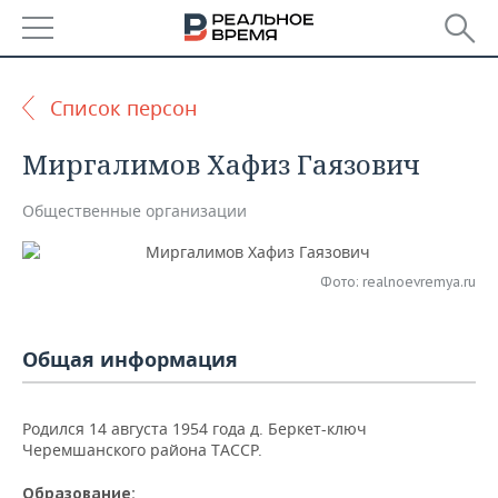
РЕГИОНЫ
Список персон
БАШКОРТОСТАН
НОВОСТИ
Миргалимов Хафиз Гаязович
ТАТАРСТАН
АНАЛИТИКА
Общественные организации
УДМУРТИЯ
НОВОСТИ АНАЛИТИКИ
ЭКОНОМИКА
ДЕКЛАРАЦИИ О ДОХОДАХ
НОВОСТИ ЭКОНОМИКИ
ПРОМЫШЛЕННОСТЬ
Фото: realnoevremya.ru
КОРОЛИ ГОСЗАКАЗА ПФО
ФИНАНСЫ
НОВОСТИ
НЕДВИЖИМОСТЬ
ПРОМЫШЛЕННОСТИ
Общая информация
ВУЗЫ ТАТАРСТАНА
БАНКИ
НОВОСТИ НЕДВИЖИМОСТИ
АВТО
АГРОПРОМ
Родился 14 августа 1954 года д. Беркет-ключ
КОМУ ПРИНАДЛЕЖАТ
БЮДЖЕТ
НОВОСТИ АВТО
БИЗНЕС
Черемшанского района ТАССР.
ТОРГОВЫЕ ЦЕНТРЫ
МАШИНОСТРОЕНИЕ
ТАТАРСТАНА
ИНВЕСТИЦИИ
НОВОСТИ БИЗНЕСА
ТЕХНОЛОГИИ
Образование: