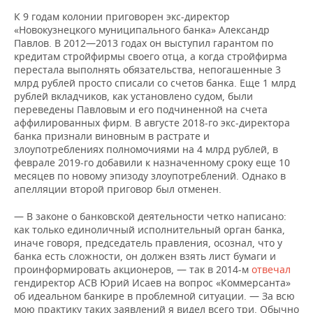
К 9 годам колонии приговорен экс-директор
«Новокузнецкого муниципального банка» Александр
Павлов. В 2012—2013 годах он выступил гарантом по
кредитам стройфирмы своего отца, а когда стройфирма
перестала выполнять обязательства, непогашенные 3
млрд рублей просто списали со счетов банка. Еще 1 млрд
рублей вкладчиков, как установлено судом, были
переведены Павловым и его подчиненной на счета
аффилированных фирм. В августе 2018-го экс-директора
банка признали виновным в растрате и
злоупотреблениях полномочиями на 4 млрд рублей, в
феврале 2019-го добавили к назначенному сроку еще 10
месяцев по новому эпизоду злоупотреблений. Однако в
апелляции второй приговор был отменен.
— В законе о банковской деятельности четко написано:
как только единоличный исполнительный орган банка,
иначе говоря, председатель правления, осознал, что у
банка есть сложности, он должен взять лист бумаги и
проинформировать акционеров, — так в 2014-м
отвечал
гендиректор АСВ Юрий Исаев на вопрос «Коммерсанта»
об идеальном банкире в проблемной ситуации. — За всю
мою практику таких заявлений я видел всего три. Обычно