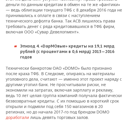
деньги по данным кредитам в обмен на те же «фантики»
— ведь облигации тонущего ТФБ с 8 декабря 2016 года не
принимались к оплате в связи с наступлением
технического дефолта банка. Так АСВ лишилось права
требовать денег с ряда кредитовавшихся в ТФБ фирм,
включая ООО «Сувар Девелопмент».
Эпизод 4. «DарМОвые» кредиты
на 19,1 млрд
рублей (с процентами в 0,6 млрд) 2013—2016
годов
Технически банкротом ОАО «DOMO» было признано
после краха ТФБ. В Следкоме, опираясь на материалы
уголовного дела, считают — именно этот проект наряду с
другими утопил банк. Не просчитывали риски, не
экономили на затратах, включая зарплату и рекламу,
ведь 10 лет целая группа компаний получала фактически
безвозвратные кредиты. С их помощью в короткий срок
открыли и подмяли под себя 150 магазинов в 20
регионах, но до начала 2017-го под брендом DOMO
доработали
лишь девять торговых залов.