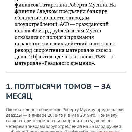
НЕФТЕХИМИЯ
финансов Татарстана Роберта Мусина. На
РОЗНИЧНАЯ ТОРГОВЛЯ
НОВОСТИ ТЕХНОЛОГИЙ
финише Следком предъявил банкиру
МЕРОПРИЯТИЯ
НЕФТЬ
обвинение по шести эпизодам
злоупотреблений, АСВ — гражданский
ТРАНСПОРТ
IT
НОВОСТИ МЕРОПРИЯТИЙ
СПОРТ
ОПК
иск на 49 млрд рублей, а сам Мусин
отказался от полного признания
УСЛУГИ
МЕДИА
ВЫЕЗДНАЯ РЕДАКЦИЯ
НОВОСТИ СПОРТА
ОБЩЕСТВО
ЭНЕРГЕТИКА
незаконности своих действий и поставил
рекорд скорочтения материалов своего
ТЕЛЕКОММУНИКАЦИИ
БИЗНЕС-БРАНЧИ
ФУТБОЛ
НОВОСТИ ОБЩЕСТВА
ФОТОГАЛЕРЕЯ
дела. 10 фактов о деле экс-главы ТФБ — в
материале «Реального времени».
ONLINE-КОНФЕРЕНЦИИ
ХОККЕЙ
ВЛАСТЬ
СЮЖЕТЫ
ОТКРЫТАЯ ЛЕКЦИЯ
БАСКЕТБОЛ
ИНФРАСТРУКТУРА
СПРАВОЧНИК
1. ПОЛТЫСЯЧИ ТОМОВ — ЗА
ВОЛЕЙБОЛ
ИСТОРИЯ
СПИСОК ПЕРСОН
ПОЛНАЯ ВЕРСИЯ
МЕСЯЦ
КИБЕРСПОРТ
КУЛЬТУРА
СПИСОК КОМПАНИЙ
Окончательное обвинение Роберту Мусину предъявляли
дважды — в январе 2018-го и в мае 2019-го. Поначалу
ФИГУРНОЕ КАТАНИЕ
МЕДИЦИНА
следователи планировали направить в суд дело по
четырем эпизодам злоупотреблений на 25 млрд рублей
— бывший предправления «Татфондбанка»
признавал