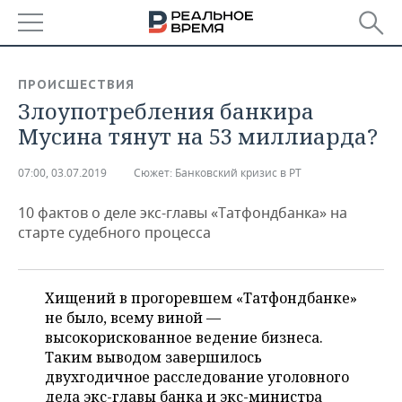
РЕГИОНЫ
ПРОИСШЕСТВИЯ
Злоупотребления банкира
БАШКОРТОСТАН
НОВОСТИ
Мусина тянут на 53 миллиарда?
ТАТАРСТАН
АНАЛИТИКА
07:00, 03.07.2019
Сюжет:
Банковский кризис в РТ
УДМУРТИЯ
НОВОСТИ АНАЛИТИКИ
ЭКОНОМИКА
10 фактов о деле экс-главы «Татфондбанка» на
ДЕКЛАРАЦИИ О ДОХОДАХ
НОВОСТИ ЭКОНОМИКИ
ПРОМЫШЛЕННОСТЬ
старте судебного процесса
КОРОЛИ ГОСЗАКАЗА ПФО
ФИНАНСЫ
НОВОСТИ
НЕДВИЖИМОСТЬ
ПРОМЫШЛЕННОСТИ
Хищений в прогоревшем «Татфондбанке»
ВУЗЫ ТАТАРСТАНА
БАНКИ
НОВОСТИ НЕДВИЖИМОСТИ
АВТО
не было, всему виной —
АГРОПРОМ
высокорискованное ведение бизнеса.
КОМУ ПРИНАДЛЕЖАТ
БЮДЖЕТ
НОВОСТИ АВТО
БИЗНЕС
Таким выводом завершилось
ТОРГОВЫЕ ЦЕНТРЫ
МАШИНОСТРОЕНИЕ
двухгодичное расследование уголовного
ТАТАРСТАНА
ИНВЕСТИЦИИ
НОВОСТИ БИЗНЕСА
ТЕХНОЛОГИИ
дела экс-главы банка и экс-министра