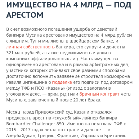
ИМУЩЕСТВО НА 4 МЛРД — ПОД
АРЕСТОМ
В счет возможного погашения ущерба от действий
банкира Мусина арестовано имущество на 4 млрд рублей
с лишним. Тут и миллионы в швейцарском банке, и
личная собственность
банкира, его супруги и дочек на
321 млн рублей, а также недвижимость и доли в
компаниях аффилированных лиц. Часть имущества
одновременно арестована и в рамках арбитражных дел,
участники которых отбивают свое разными способами.
Достаточно вспомнить заявление строителя космодрома
Равиля Зиганшина о
подделке
его подписи под договором
между ТФБ и ПСО «Казань» (эпизод с залогами в
уголовном деле, —
) или
брачный контракт
четы
прим. ред.
Мусиных, заключенный после 20 лет брака.
Месяц назад Приволжский суд Казани отказался
продлевать арест на «служебный» лайнер банкира
Bombardier Challenger 850. Именно на нем глава ТФБ в
2015—2017 годах летал по стране и дальше — в
Азербайджан, Грецию, Францию, Израиль и Британию.