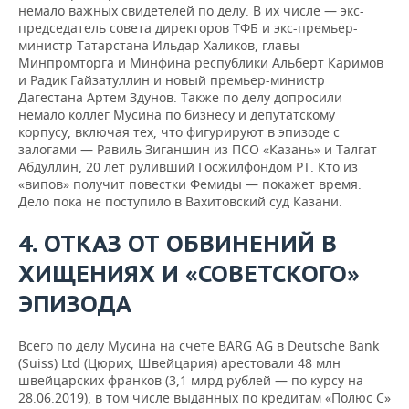
немало важных свидетелей по делу. В их числе — экс-
председатель совета директоров ТФБ и экс-премьер-
министр Татарстана Ильдар Халиков, главы
Минпромторга и Минфина республики Альберт Каримов
и Радик Гайзатуллин и новый премьер-министр
Дагестана Артем Здунов. Также по делу допросили
немало коллег Мусина по бизнесу и депутатскому
корпусу, включая тех, что фигурируют в эпизоде с
залогами — Равиль Зиганшин из ПСО «Казань» и Талгат
Абдуллин, 20 лет руливший Госжилфондом РТ. Кто из
«випов» получит повестки Фемиды — покажет время.
Дело пока не поступило в Вахитовский суд Казани.
4. ОТКАЗ ОТ ОБВИНЕНИЙ В
ХИЩЕНИЯХ И «СОВЕТСКОГО»
ЭПИЗОДА
Всего по делу Мусина на счете BARG AG в Deutsche Bank
(Suiss) Ltd (Цюрих, Швейцария) арестовали 48 млн
швейцарских франков (3,1 млрд рублей — по курсу на
28.06.2019), в том числе выданных по кредитам «Полюс С»