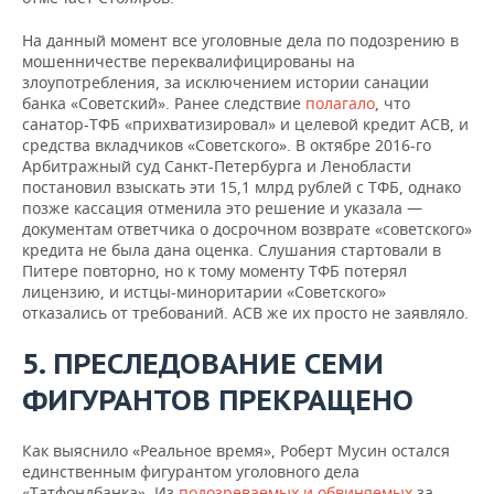
На данный момент все уголовные дела по подозрению в
мошенничестве переквалифицированы на
злоупотребления, за исключением истории санации
банка «Советский». Ранее следствие
полагало
, что
санатор-ТФБ «прихватизировал» и целевой кредит АСВ, и
средства вкладчиков «Советского». В октябре 2016-го
Арбитражный суд Санкт-Петербурга и Ленобласти
постановил взыскать эти 15,1 млрд рублей с ТФБ, однако
позже кассация отменила это решение и указала —
документам ответчика о досрочном возврате «советского»
кредита не была дана оценка. Слушания стартовали в
Питере повторно, но к тому моменту ТФБ потерял
лицензию, и истцы-миноритарии «Советского»
отказались от требований. АСВ же их просто не заявляло.
5. ПРЕСЛЕДОВАНИЕ СЕМИ
ФИГУРАНТОВ ПРЕКРАЩЕНО
Как выяснило «Реальное время», Роберт Мусин остался
единственным фигурантом уголовного дела
«Татфондбанка». Из
подозреваемых и обвиняемых
за