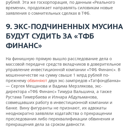
рублей. Эта же госкорпорация, по данным «Реального
времени», продолжает направлять силовикам новые
заявления о сомнительных сделках в ТФБ.
9. ЭКС-ПОДЧИНЕННЫХ МУСИНА
БУДУТ СУДИТЬ ЗА «ТФБ
ФИНАНС»
На финишную прямую вышло расследование дела о
массовой передаче средств вкладчиков в доверительное
управление инвестиционной компании «ТФБ Финанс». В
мошенничестве на сумму свыше 1 млрд рублей по-
прежнему
обвиняют
двух экс-зампредов «Татфондбанка»
— Сергея Мещанова и Вадима Мерзлякова, экс-
директора «ТФБ Финанс» Тимура Вальшина, а также
Рустама Тимербаева и Илнара Абдульманова,
совмещавших работу в инвестиционной компании и
банке. Вину фигуранты не признают, их адвокаты
неоднократно заявляли ходатайства о прекращении
преследования либо переквалификации обвинения и
прекращения дела за сроком давности.