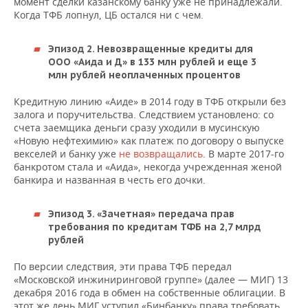
момент сделки казанскому банку уже не принадлежали.
Когда ТФБ лопнул, ЦБ остался ни с чем.
Эпизод 2.
Невозвращенные кредиты для
ООО «Аида и Д»
в 133 млн рублей и еще 3
млн рублей неоплаченных процентов
Кредитную линию «Аиде» в 2014 году в ТФБ открыли без
залога и поручительства. Следствием установлено: со
счета заемщика деньги сразу уходили в мусинскую
«Новую нефтехимию» как платеж по договору о выпуске
векселей и банку уже
не возвращались
. В марте 2017-го
банкротом стала и «Аида», некогда учрежденная женой
банкира и названная в честь его дочки.
Эпизод 3. «Зачетная» передача прав
требования по кредитам ТФБ
на 2,7 млрд
рублей
По версии следствия, эти права ТФБ передал
«Московской инжиниринговой группе» (далее — МИГ) 13
декабря 2016 года в обмен на собственные облигации. В
этот же день МИГ уступил «Бинбанку» права требовать