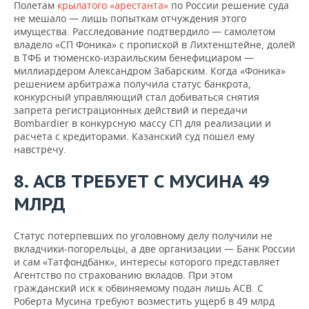
Полетам
крылатого «арестанта»
по России решение суда
не мешало — лишь попыткам отчуждения этого
имущества. Расследование подтвердило — самолетом
владело «СП Фоника» с пропиской в Лихтенштейне, долей
в ТФБ и тюменско-израильским бенефициаром —
миллиардером Александром Забарским. Когда «Фоника»
решением арбитража получила статус банкрота,
конкурсный управляющий стал добиваться снятия
запрета регистрационных действий и передачи
Bombardier в конкурсную массу СП для реализации и
расчета с кредиторами. Казанский суд пошел ему
навстречу.
8. АСВ ТРЕБУЕТ С МУСИНА 49
МЛРД
Статус потерпевших по уголовному делу получили не
вкладчики-погорельцы, а две организации — Банк России
и сам «Татфондбанк», интересы которого представляет
Агентство по страхованию вкладов. При этом
гражданский иск к обвиняемому подан лишь АСВ. С
Роберта Мусина требуют возместить ущерб в 49 млрд