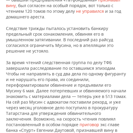
ВОДНЫЕ ВИДЫ СПОРТА
ОБРАЗОВАНИЕ
вину
, был согласен на особый порядок, вот только с
чтением 120 томов по этому делу
не управился
и за год
ХОККЕЙ С МЯЧОМ
ПРОИСШЕСТВИЯ
домашнего ареста.
Следствие трижды пыталось установить банкиру
предельный срок ознакомления, обвиняя его в
умышленном затягивании. В последний раз райсуд
согласился ограничить Мусина, но в апелляции это
решение не устояло.
За время чтений следственная группа по делу ТФБ
завершила расследование по оставшимся эпизодам.
Чтобы не направлять в суд два дела по одному фигуранту
и не нарушать его права, их соединили,
переформатировали обвинение и предъявили его
Мусину 6 мая. Далее потерпевших и обвиняемого начали
знакомить с материалами дела — теперь уже в 513 томах.
На сей раз Мусин с адвокатом поставили рекорд, и уже
через месяц уголовное дело поступило в прокуратуру
Татарстана для утверждения обвинительного
заключения. Возможно, на скорость чтения повлиял
постановленный в особом порядке
приговор
экс-главе
банка «Спурт» Евгении Даутовой, признавшей вину в