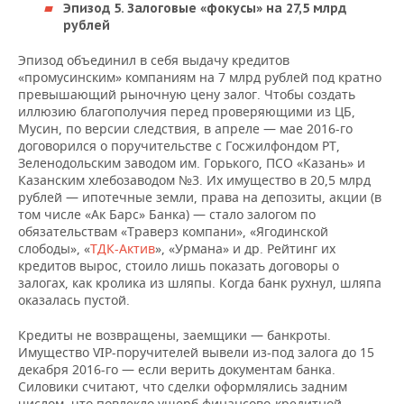
Эпизод 5. Залоговые «фокусы»
на 27,5 млрд
рублей
Эпизод объединил в себя выдачу кредитов
«промусинским» компаниям на 7 млрд рублей под кратно
превышающий рыночную цену залог. Чтобы создать
иллюзию благополучия перед проверяющими из ЦБ,
Мусин, по версии следствия, в апреле — мае 2016-го
договорился о поручительстве с Госжилфондом РТ,
Зеленодольским заводом им. Горького, ПСО «Казань» и
Казанским хлебозаводом №3. Их имущество в 20,5 млрд
рублей — ипотечные земли, права на депозиты, акции (в
том числе «Ак Барс» Банка) — стало залогом по
обязательствам «Траверз компани», «Ягодинской
слободы», «
ТДК-Актив
», «Урмана» и др. Рейтинг их
кредитов вырос, стоило лишь показать договоры о
залогах, как кролика из шляпы. Когда банк рухнул, шляпа
оказалась пустой.
Кредиты не возвращены, заемщики — банкроты.
Имущество VIP-поручителей вывели из-под залога до 15
декабря 2016-го — если верить документам банка.
Силовики считают, что сделки оформлялись задним
числом, что повлекло ущерб финансово-кредитной