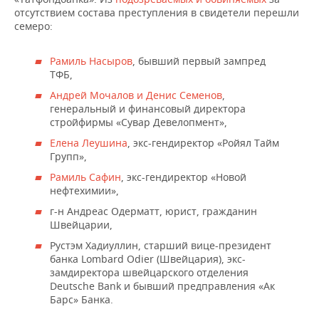
отсутствием состава преступления в свидетели перешли
семеро:
Рамиль Насыров
, бывший первый зампред
ТФБ,
Андрей Мочалов и Денис Семенов
,
генеральный и финансовый директора
стройфирмы «Сувар Девелопмент»,
Елена Леушина
, экс-гендиректор «Ройял Тайм
Групп»,
Рамиль Сафин
, экс-гендиректор «Новой
нефтехимии»,
г-н Андреас Одерматт, юрист, гражданин
Швейцарии,
Рустэм Хадиуллин, старший вице-президент
банка Lombard Odier (Швейцария), экс-
замдиректора швейцарского отделения
Deutsche Bank и бывший предправления «Ак
Барс» Банка.