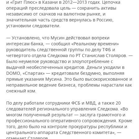
и «Грит Плюс» в Казани в 2012—2013 годах. Цепочка
операций преследовала цель — сохранить активы
независимо от скачков на валютном рынке, и
значительная часть средств вернулась в Россию,
установили следователи.
— Установлено, что Мусин действовал вопреки
интересам банка, — сообщил «Реальному времени»
руководитель следственной группы по делу ТФБ и
четвертого отдела Следкома по РТ Станислав Столяров. —
Было неумелое руководство и злоупотребление с
выдачей необеспеченных кредитов. Деньги уходили в
DOMO, «Спартак» — кредитовали бездумно, выполняя
прямые указания Мусина. Это было высокорискованное и
неправильное ведение бизнеса, проблемы нарастали как
снежный ком.
По делу работали сотрудники ФСБ и МВД, а также 20
следователей регионального управления Следкома. «Во
многом полученный результат — заслуга грамотного и
профессионального оперативного сопровождения. Кроме
того, дело было на контроле прокуратуры республики и
центрального аппарата Следственного комитета», —
отмечает Столяров.