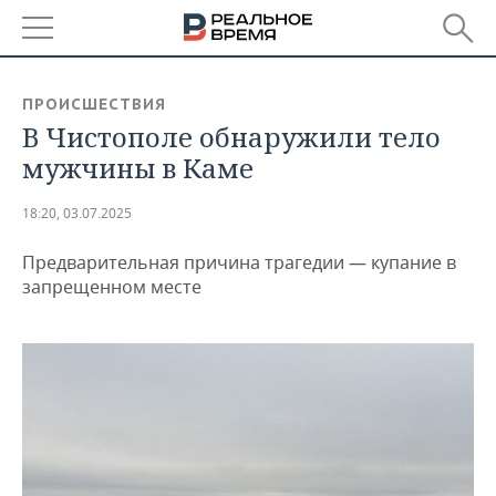
РЕГИОНЫ
ПРОИСШЕСТВИЯ
В Чистополе обнаружили тело
БАШКОРТОСТАН
НОВОСТИ
мужчины в Каме
ТАТАРСТАН
АНАЛИТИКА
18:20, 03.07.2025
УДМУРТИЯ
НОВОСТИ АНАЛИТИКИ
ЭКОНОМИКА
Предварительная причина трагедии — купание в
ДЕКЛАРАЦИИ О ДОХОДАХ
НОВОСТИ ЭКОНОМИКИ
ПРОМЫШЛЕННОСТЬ
запрещенном месте
КОРОЛИ ГОСЗАКАЗА ПФО
ФИНАНСЫ
НОВОСТИ
НЕДВИЖИМОСТЬ
ПРОМЫШЛЕННОСТИ
ВУЗЫ ТАТАРСТАНА
БАНКИ
НОВОСТИ НЕДВИЖИМОСТИ
АВТО
АГРОПРОМ
КОМУ ПРИНАДЛЕЖАТ
БЮДЖЕТ
НОВОСТИ АВТО
БИЗНЕС
ТОРГОВЫЕ ЦЕНТРЫ
МАШИНОСТРОЕНИЕ
ТАТАРСТАНА
ИНВЕСТИЦИИ
НОВОСТИ БИЗНЕСА
ТЕХНОЛОГИИ