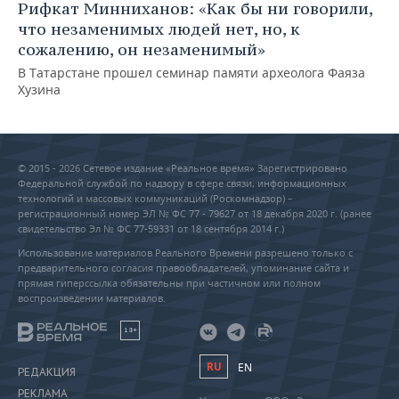
Рифкат Минниханов: «Как бы ни говорили,
что незаменимых людей нет, но, к
сожалению, он незаменимый»
В Татарстане прошел семинар памяти археолога Фаяза
Хузина
© 2015 - 2026 Сетевое издание «Реальное время» Зарегистрировано
Федеральной службой по надзору в сфере связи, информационных
технологий и массовых коммуникаций (Роскомнадзор) –
регистрационный номер ЭЛ № ФС 77 - 79627 от 18 декабря 2020 г. (ранее
свидетельство Эл № ФС 77-59331 от 18 сентября 2014 г.)
Использование материалов Реального Времени разрешено только с
предварительного согласия правообладателей, упоминание сайта и
прямая гиперссылка обязательны при частичном или полном
воспроизведении материалов.
18+
RU
EN
РЕДАКЦИЯ
РЕКЛАМА