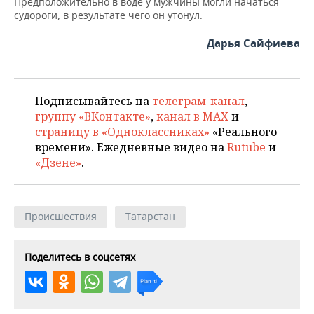
Предположительно в воде у мужчины могли начаться
ВОДНЫЕ ВИДЫ СПОРТА
ОБРАЗОВАНИЕ
судороги, в результате чего он утонул.
ХОККЕЙ С МЯЧОМ
ПРОИСШЕСТВИЯ
Дарья Сайфиева
Подписывайтесь на
телеграм-канал
,
группу «ВКонтакте»
,
канал в MAX
и
страницу в «Одноклассниках»
«Реального
времени». Ежедневные видео на
Rutube
и
«Дзене»
.
Происшествия
Татарстан
Поделитесь в соцсетях