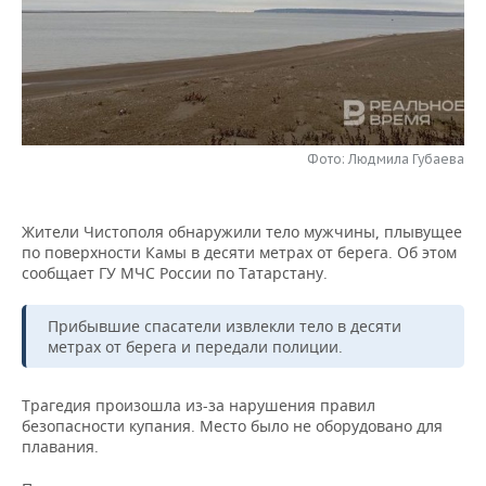
НЕФТЕХИМИЯ
РОЗНИЧНАЯ ТОРГОВЛЯ
НОВОСТИ ТЕХНОЛОГИЙ
МЕРОПРИЯТИЯ
НЕФТЬ
ТРАНСПОРТ
IT
НОВОСТИ МЕРОПРИЯТИЙ
СПОРТ
ОПК
УСЛУГИ
МЕДИА
ВЫЕЗДНАЯ РЕДАКЦИЯ
НОВОСТИ СПОРТА
ОБЩЕСТВО
ЭНЕРГЕТИКА
Фото: Людмила Губаева
ТЕЛЕКОММУНИКАЦИИ
БИЗНЕС-БРАНЧИ
ФУТБОЛ
НОВОСТИ ОБЩЕСТВА
ФОТОГАЛЕРЕЯ
Жители Чистополя обнаружили тело мужчины, плывущее
ONLINE-КОНФЕРЕНЦИИ
ХОККЕЙ
ВЛАСТЬ
СЮЖЕТЫ
по поверхности Камы в десяти метрах от берега. Об этом
сообщает ГУ МЧС России по Татарстану.
ОТКРЫТАЯ ЛЕКЦИЯ
БАСКЕТБОЛ
ИНФРАСТРУКТУРА
СПРАВОЧНИК
Прибывшие спасатели извлекли тело в десяти
ВОЛЕЙБОЛ
ИСТОРИЯ
СПИСОК ПЕРСОН
ПОЛНАЯ ВЕРСИЯ
метрах от берега и передали полиции.
КИБЕРСПОРТ
КУЛЬТУРА
СПИСОК КОМПАНИЙ
Трагедия произошла из-за нарушения правил
безопасности купания. Место было не оборудовано для
ФИГУРНОЕ КАТАНИЕ
МЕДИЦИНА
плавания.