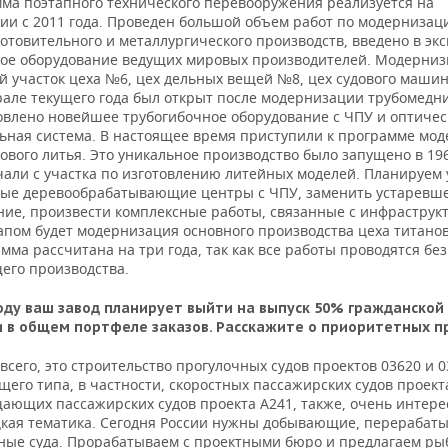
ма поэтапного технического перевооружения реализуется на
ии с 2011 года. Проведен большой объем работ по модернизац
отовительного и металлургического производств, введено в эк
ое оборудование ведущих мировых производителей. Модерни
й участок цеха №6, цех дельных вещей №8, цех судового маши
рале текущего года был открыт после модернизации трубомедн
овлено новейшее трубогибочное оборудование с ЧПУ и оптичес
ьная система. В настоящее время приступили к программе мо
ового литья. Это уникальное производство было запущено в 196
чали с участка по изготовлению литейных моделей. Планируем 
ые деревообрабатывающие центры с ЧПУ, заменить устаревш
ние, произвести комплексные работы, связанные с инфраструкт
апом будет модернизация основного производства цеха титанов
мма рассчитана на три года, так как все работы проводятся бе
его производства.
году ваш завод планирует выйти на выпуск 50% гражданской
 в общем портфеле заказов. Расскажите о приоритетных п
сего, это строительство прогулочных судов проектов 03620 и 0
его типа, в частности, скоростных пассажирских судов проект
ающих пассажирских судов проекта А241, также, очень интере
кая тематика. Сегодня России нужны добывающие, перерабат
ные суда. Прорабатываем с проектными бюро и предлагаем ры