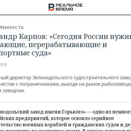
ЛЕННОСТЬ
андр Карпов: «Сегодня России нужн
ающие, перерабатывающие и
портные суда»
2018
ный директор Зеленодольского судостроительного заво
честве с пограничниками, выходе на рынок рыболовецки
я заводчан
нодольский завод имени Горького» — одно из немног
НА
йских предприятий, которое освоило серийное
тельство военных кораблей и гражданских судов и д