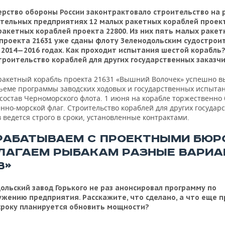
рство обороны России законтрактовало строительство на 
тельных предприятиях 12 малых ракетных кораблей проект
ракетных кораблей проекта 22800. Из них пять малых ракет
проекта 21631 уже сданы флоту Зеленодольским судостро
 2014—2016 годах. Как проходит испытания шестой корабль?
троительство кораблей для других государственных заказч
акетный корабль проекта 21631 «Вышний Волочек» успешно в
ъеме программы заводских ходовых и государственных испыта
 состав Черноморского флота. 1 июня на корабле торжественно
нно-морской флаг. Строительство кораблей для других государ
 ведется строго в сроки, установленные контрактами.
РАБАТЫВАЕМ С ПРОЕКТНЫМИ БЮР
ЛАГАЕМ РЫБАКАМ РАЗНЫЕ ВАРИ
В»
ольский завод Горького не раз анонсировал программу по
жению предприятия. Расскажите, что сделано, а что еще 
сроку планируется обновить мощности?