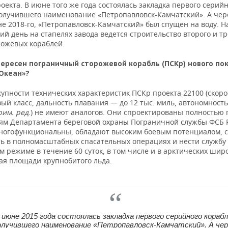
оекта. В июне того же года состоялась закладка первого серий
получившего наименование «Петропавловск-Камчатский». А чер
не 2018-го, «Петропавловск-Камчатский» был спущен на воду. Н
й день на стапелях завода ведется строительство второго и тр
рожевых кораблей.
ересен пограничный сторожевой корабль (ПСКр) нового по
Океан»?
упности технических характеристик ПСКр проекта 22100 (скоро
вый класс, дальность плавания — до 12 тыс. миль, автономност
рим
.
ред
.) не имеют аналогов. Они спроектированы полностью 
ям Департамента береговой охраны Пограничной службы ФСБ 
ногофункциональны, обладают высоким боевым потенциалом, 
ть в полномасштабных спасательных операциях и нести службу
 режиме в течение 60 суток, в том числе и в арктических широ
ая площади крупнобитого льда.
 июне 2015 года состоялась закладка первого серийного корабл
олучившего наименование «Петропавловск-Камчатский». А чер