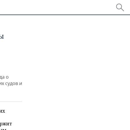
ы
да о
х судов и
их
ержит