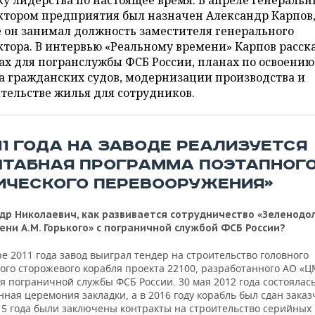
у лидерства по настоящее время. В апреле генераль
ктором предприятия был назначен Александр Карпов
 он занимал должность заместителя генерального
тора. В интервью «Реальному времени» Карпов расска
ах для погранслужбы ФСБ России, планах по освоению
а гражданских судов, модернизации производства и
тельстве жилья для сотрудников.
11 ГОДА НА ЗАВОДЕ РЕАЛИЗУЕТСЯ
ТАБНАЯ ПРОГРАММА ПОЭТАПНОГ
ИЧЕСКОГО ПЕРЕВООРУЖЕНИЯ»
др Николаевич, как развивается сотрудничество «Зеленодо
ени А.М. Горького» с пограничной службой ФСБ России?
е 2011 года завод выиграл тендер на строительство головного
ого сторожевого корабля проекта 22100, разработанного АО «
я пограничной службы ФСБ России. 30 мая 2012 года состоялас
ная церемония закладки, а в 2016 году корабль был сдан заказ
15 года были заключены контракты на строительство серийных