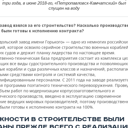
три года, в июне 2018-го, «Петропавловск-Камчатский» был
спущен на воду
завод взялся за его строительство? Насколько производст
были готовы к исполнению контракта?
дольский завод имени Горького» — одно из немногих российски
ий, которое освоило серийное строительство военных кораблей
их судов и держит планку лидерства по настоящее время.
твенно-техническая база предприятия состоит из комплекса це
щих все виды судостроительного производства и позволяющих
ые корабли и суда различных классов и назначений, располага
ыми средствами контроля и системой качества,
лифицированным персоналом. С 2011 года на заводе реализует
я программа поэтапного технического перевооружения. Прове
бъем работ по модернизации корпусозаготовительного и
ического производств, введено в эксплуатацию современное
ние ведущих мировых производителей, поэтому производстве
были готовы к исполнению контракта на 100%.
ЖНОСТИ В СТРОИТЕЛЬСТВЕ БЫЛИ
АНЫ ПРЕЖДЕ ВСЕГО С РЕАЛИЗАЦИ