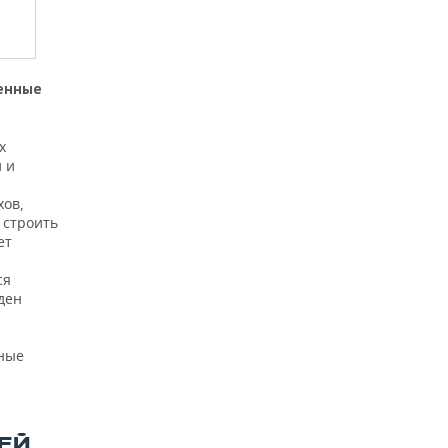
венные
х
 и
хов,
 строить
ет
ся
ден
нные
ЕЙ