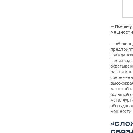
— Почему 
мощности 
— «Зелено
предприят
гражданск
Производс
охватываю
разнотипн
современн
высококва
масштабна
большой о
металлург
оборудова
мощности 
«СЛО
СВЯЗ