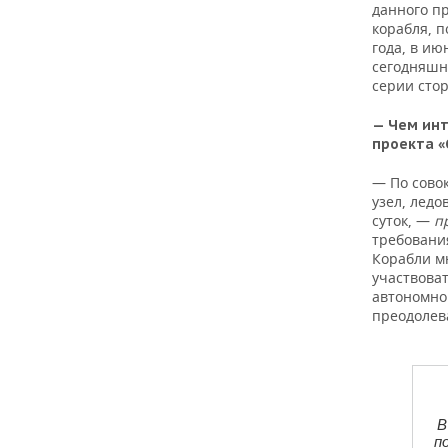
ВОДНЫЕ ВИДЫ СПОРТА
ОБРАЗОВАНИЕ
данного пр
корабля, 
года, в ию
ХОККЕЙ С МЯЧОМ
ПРОИСШЕСТВИЯ
сегодняшни
серии сто
— Чем инт
проекта «
— По совок
узел, ледо
суток, —
п
требовани
Корабли м
участвова
автономном
преодолев
В
п