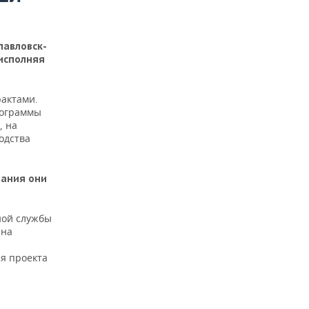
павловск-
 исполняя
рактами.
рограммы
, на
одства
вания они
ной службы
 на
я проекта