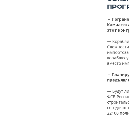
ПРОГ
— Пограни
Камчатски
этот конт
— Корабли 
Сложности
импортоза
кораблях 
вместо им
— Планиру
предъявля
— Будут ли
ФСБ Росси
строитель
сегодняшн
22100 пол