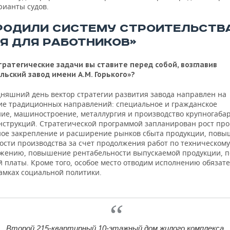
рианты судов.
РОДИЛИ СИСТЕМУ СТРОИТЕЛЬСТВ
Я ДЛЯ РАБОТНИКОВ»
тратегические задачи вы ставите перед собой, возглавив
льский завод имени А.М. Горького»?
дняшний день вектор стратегии развития завода направлен на
е традиционных направлений: специальное и гражданское
ние, машиностроение, металлургия и производство крупногаба
нструкций. Стратегической программой запланирован рост про
ое закрепление и расширение рынков сбыта продукции, пов
ости производства за счет продолжения работ по техническому
жению, повышение рентабельности выпускаемой продукции, 
 платы. Кроме того, особое место отводим исполнению обязате
рамках социальной политики.
Второй 215-квартирный 10-этажный дом жилого комплекса