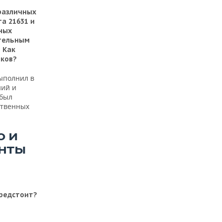
различных
а 21631 и
ных
ительным
 Как
иков?
ыполнил в
ний и
 был
ственных
О И
АНТЫ
предстоит?