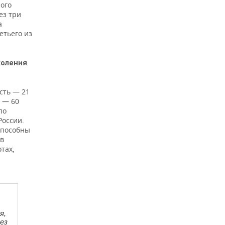
ного
ез три
а
етьего из
коления
сть — 21
ь — 60
по
России.
способны
 в
тах,
я,
ез