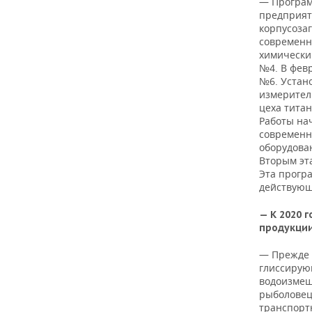
— Програм
предприят
корпусозаг
современн
химически
№4. В фев
№6. Устан
измерител
цеха титан
Работы на
современн
оборудова
Вторым эт
Эта програ
действующ
— К 2020 
продукции
— Прежде в
глиссирующ
водоизмещ
рыболовец
транспорт