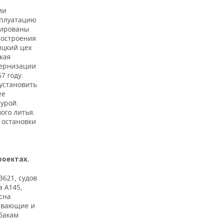
ии
сплуатацию
зированы
ностроения
ицкий цех
кая
дернизации
7 году.
установить
ее
урой.
ого литья.
з остановки
роектах.
3621, судов
а А145,
сна
ывающие и
бакам