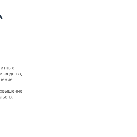
А
ритных
изводства,
ышение
повышение
льств,