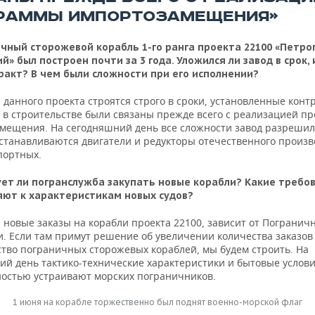
РАММЫ ИМПОРТОЗАМЕЩЕНИЯ»
чный сторожевой корабль 1-го ранга проекта 22100 «Петро
й» был построен почти за 3 года. Уложился ли завод в срок,
ракт? В чем были сложности при его исполнении?
данного проекта строятся строго в сроки, установленные конт
 в строительстве были связаны прежде всего с реализацией п
мещения. На сегодняшний день все сложности завод разрешил
устанавливаются двигатели и редукторы отечественного произв
портных.
ет ли погранслужба закупать новые корабли? Какие требо
ют к характеристикам новых судов?
 новые заказы на корабли проекта 22100, зависит от Погранич
и. Если там примут решение об увеличении количества заказов
ство пограничных сторожевых кораблей, мы будем строить. На
ий день тактико-технические характеристики и бытовые услови
ностью устраивают морских пограничников.
1 июня на корабле торжественно был поднят военно-морской флаг