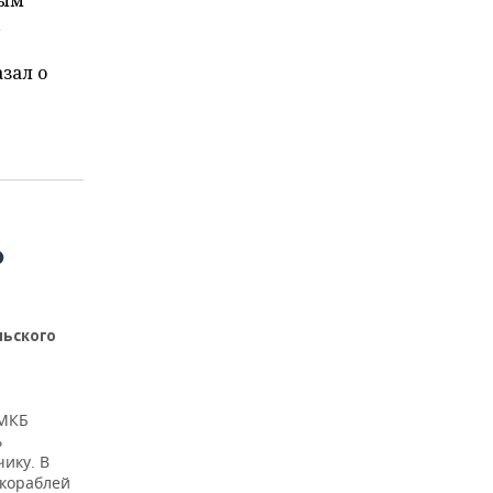
ным
,
зал о
О
льского
ЦМКБ
ь
чику. В
 кораблей