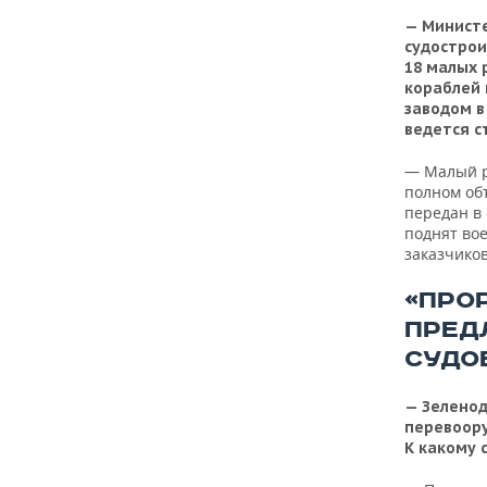
— Министе
судострои
18 малых 
кораблей 
заводом в
ведется с
— Малый р
полном об
передан в
поднят вое
заказчиков
«ПРО
ПРЕД
СУДО
— Зеленод
перевоору
К какому 