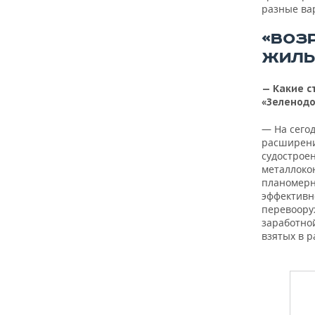
разные ва
«ВОЗ
ЖИЛЬ
— Какие с
«Зеленодо
— На сего
расширени
судострое
металлоко
планомерн
эффективн
перевоору
заработной
взятых в 