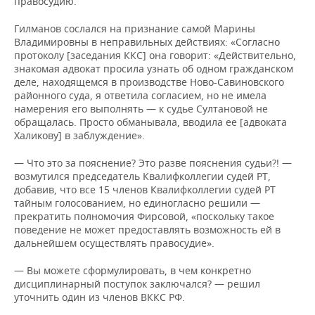
правосудию.
Гилманов сослался на признание самой Марины
Владимировны в неправильных действиях: «Согласно
протоколу [заседания ККС] она говорит: «Действительно,
знакомая адвокат просила узнать об одном гражданском
деле, находящемся в производстве Ново-Савиновского
районного суда, я ответила согласием, но не имела
намерения его выполнять — к судье Султановой не
обращалась. Просто обманывала, вводила ее [адвоката
Халикову] в заблуждение».
— Что это за пояснение? Это разве пояснения судьи?! —
возмутился председатель Квалифколлегии судей РТ,
добавив, что все 15 членов Квалифколлегии судей РТ
тайным голосованием, но единогласно решили —
прекратить полномочия Фирсовой, «поскольку такое
поведение не может предоставлять возможность ей в
дальнейшем осуществлять правосудие».
— Вы можете сформулировать, в чем конкретно
дисциплинарный поступок заключался? — решил
уточнить один из членов ВККС РФ.