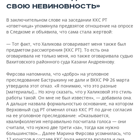
СВОЮ НЕВИНОВНОСТЬ»
В заключительном слове на заседании ККС РТ
«ответчица» упомянула предвзятое отношение на опросе
в Следкоме и объявила, что сама стала жертвой:
— Тот факт, что Халикова оговаривает меня также был
предметом рассмотрения [ККС РТ]. То есть она
оговаривала не только меня, но также оговаривала судью
Вахитовского районного суда Казани Андреянову.
Фирсова напомнила, что «добро» на уголовное
преследование Бастрыкину не дали и ВККС РФ 26 марта
утвердила этот отказ. «Я понимаю, что это разные
[материалы]… Но хочу сказать, что у Халиковой это стиль
работы такой. Он мне не был известен», — добавила она.
А дальше назвала формальностью основание, на котором
Верховный суд РТ отменил отказ ККС РТ по даче согласия
на ее уголовное преследование: «Оказывается,
квалифколлегия неправильно посчитала голоса — они
считали, что нужно две трети «за», тогда как нужно
большинство»… Далее Марина Фирсова усомнилась, что
17 юристов в составе ККС (куда некогда входила и она