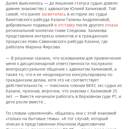
Далее выяснилось — до лишения статуса судью довело
давнее знакомство с адвокатом Юлией Халиковой. Той
самой, что ранее
засветилась
в истории экс-судьи
Вахитовского райсуда Казани Галины Андреяновой,
добровольно подавшей
в отставку
после другого
отказа
региональной коллегии главе Следкома. Халикова
представляла интересы клиентов и в гражданских
процессах Ново-Савиновского райсуда Казани, где
работала Марина Фирсова.
— В решении сказано, что основанием для привлечения
меня к дисциплинарной ответственности послужило
внепроцессуальное общение с адвокатом Халиковой, а
также то, что я ее неоднократно консультировала по
гражданским делам, хотя это не соответствует
действительности, — пояснила членам ВККС экс-судья из
Казани, признав, впрочем, что знакома с Халиковой 25
лет. — Вместе начинали работать в Верховном суде РТ, и
дети росли вместе…
По словам «уволенной», общалась она с этой знакомой
«только на бытовые темы». «А тот случай, который
описан в представлении Ильгизом Идрисовичем