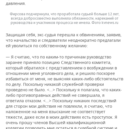
давления.
Фирсова подчеркнула, что проработала судьей больше 12 лет,
всегда добросовестно выполняла обязанности, нареканий от
руководства и участников процесса не имела. Фото kvnews.ru
Защищая себя, экс-судья перешла к обвинениям, заявив,
что начальство и следователи неоднократно предлагали
ей уволиться по собственному желанию:
— Я считаю, что по каким-то причинам руководство
заранее приняло позицию Следственного комитета,
который обратился с представлением о возбуждении в
отношении меня уголовного дела, и решило поскорее
избавиться от меня, не выясняя каких-либо обстоятельств
по делу. Поскольку никакой служебной проверки
проведено не было. <...> Поскольку я полагала, что каких-
либо противоправных действий не совершала, я
ответила отказом. <...> Поскольку никаких последствий
для сторон мои действия не повлекли, я считаю, что
наложенное на меня взыскание не соответствует
тяжести, даже если в моих действиях есть проступок. Я
очень прошу членов Высшей квалификационной
коллегии позволить мне остаться в судебной системе и