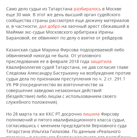
ВОДНЫЕ ВИДЫ СПОРТА
ОБРАЗОВАНИЕ
Само дело судьи из Татарстана
разбиралось
в Москве
еще 30 мая. В этот же день высший орган судейского
ХОККЕЙ С МЯЧОМ
ПРОИСШЕСТВИЯ
сообщества страны рассмотрел еще дюжину материалов
и, в частности,
дал добро
на заочный арест сбежавшей в
Майями экс-судьи Московского арбитража Ирины
Барановой, ее обвиняют по делу о взятке от рейдеров.
Казанская судья Марина Фирсова подозреваемой либо
обвиняемой никогда не была. От уголовного
преследования ее в феврале 2018 года
защитила
Квалифколлегия судей Татарстана, не дав согласие главе
Следкома Александру Бастрыкину на возбуждение против
судьи дела по признакам преступления по ч. 2 ст. 291.1
УК РФ (посредничество во взяточничестве за
совершение заведомо незаконных действий
(бездействие) либо лицом с использованием своего
служебного положения).
Но 28 марта та же ККС РТ досрочно
лишила
Фирсову
полномочий и пятого квалификационного класса судьи,
согласившись с мнением председателя Верховного суда
Татарстана Ильгиза Гилазова. По данным «Реального