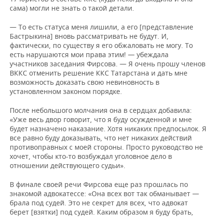
сама) могли не знать о такой детали.
— То есть статуса меня лишили, а его [представление
Бастрыкина] вновь рассматривать не будут. И,
фактически, по существу я его обжаловать не могу. То
есть нарушаются мои права этим! — убеждала
участников заседания Фирсова. — Я очень прошу членов
ВККС отменить решение ККС Татарстана и дать мне
возможность доказать свою невиновность в
установленном законом порядке.
После небольшого молчания она в сердцах добавила:
«Уже весь двор говорит, что я буду осужденной и мне
будет назначено наказание. Хотя никаких предпосылок. Я
все равно буду доказывать, что нет никаких действий
противоправных с моей стороны. Просто руководство не
хочет, чтобы кто-то возбуждал уголовное дело в
отношении действующего судьи».
В финале своей речи Фирсова еще раз прошлась по
знакомой адвокатессе: «Она всех вот так обманывает —
брала под судей. Это не секрет для всех, что адвокат
берет [взятки] под судей. Каким образом я буду брать,