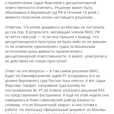
о привлечении судьи Фирсовой к дисциплинарной
ответственности отменить. Решение может быть
обжаловано в Верховный суд РФ в течение 10 дней с
момента получения копии настоящего решения».
Отметим, что копия документа из Москвы не поступила
до сих пор. В результате, мотивация членов ВККС РФ
остается неясной — то ли они пришли к выводу, что
дисциплинарного проступка не было либо он не доказан,
то ли отменили «увольнение» судьи за банальным
истечением срока давности привлечения к
дисциплинарной ответственности. А может, усмотрели в
ее действиях не только проступок?..
Ответ на эти вопросы — в том самом решении ВККС.
Будет ли Квалифколлегия судей РТ оспаривать его на
уровне Верховного суда России пока неясно. А вот судья
Фирсова, говорят, направила туда жалобу на
постановление ВС РТ об отмене отказного решения ККС
по представлению Бастрыкина. А еще на этой неделе она
наведалась в Ново-Савиновский райсуд Казани со
словами, что ее больничный закрыт, и она готова к
работе. Но поскольку официальный документ из Москвы