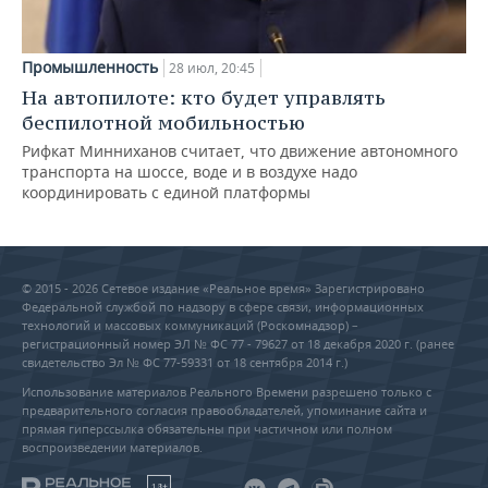
Промышленность
28 июл, 20:45
На автопилоте: кто будет управлять
беспилотной мобильностью
Рифкат Минниханов считает, что движение автономного
транспорта на шоссе, воде и в воздухе надо
координировать с единой платформы
© 2015 - 2026 Сетевое издание «Реальное время» Зарегистрировано
Федеральной службой по надзору в сфере связи, информационных
технологий и массовых коммуникаций (Роскомнадзор) –
регистрационный номер ЭЛ № ФС 77 - 79627 от 18 декабря 2020 г. (ранее
свидетельство Эл № ФС 77-59331 от 18 сентября 2014 г.)
Использование материалов Реального Времени разрешено только с
предварительного согласия правообладателей, упоминание сайта и
прямая гиперссылка обязательны при частичном или полном
воспроизведении материалов.
18+