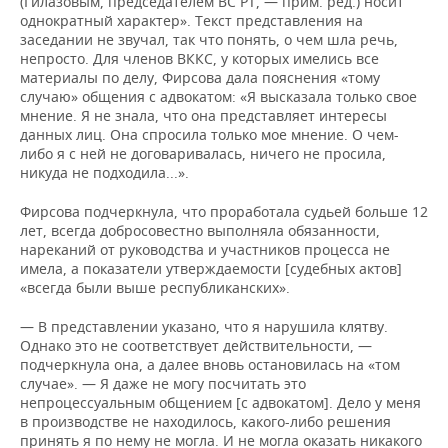
(Гилазовым, председателем ВС РТ, — прим. ред.) носит
однократный характер». Текст представления на
заседании не звучал, так что понять, о чем шла речь,
непросто. Для членов ВККС, у которых имелись все
материалы по делу, Фирсова дала пояснения «тому
случаю» общения с адвокатом: «Я высказала только свое
мнение. Я не знала, что она представляет интересы
данных лиц. Она спросила только мое мнение. О чем-
либо я с ней не договаривалась, ничего не просила,
никуда не подходила...».
Фирсова подчеркнула, что проработала судьей больше 12
лет, всегда добросовестно выполняла обязанности,
нареканий от руководства и участников процесса не
имела, а показатели утверждаемости [судебных актов]
«всегда были выше республиканских».
— В представлении указано, что я нарушила клятву.
Однако это не соответствует действительности, —
подчеркнула она, а далее вновь остановилась на «том
случае». — Я даже не могу посчитать это
непроцессуальным общением [c адвокатом]. Дело у меня
в производстве не находилось, какого-либо решения
принять я по нему не могла. И не могла оказать никакого