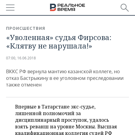
РЕГИОНЫ
ПРОИСШЕСТВИЯ
«Уволенная» судья Фирсова:
БАШКОРТОСТАН
НОВОСТИ
«Клятву не нарушала!»
ТАТАРСТАН
АНАЛИТИКА
07:00, 16.06.2018
УДМУРТИЯ
НОВОСТИ АНАЛИТИКИ
ЭКОНОМИКА
ВККС РФ вернула мантию казанской коллеге, но
ДЕКЛАРАЦИИ О ДОХОДАХ
НОВОСТИ ЭКОНОМИКИ
ПРОМЫШЛЕННОСТЬ
отказ Бастрыкину в ее уголовном преследовании
также отменен
КОРОЛИ ГОСЗАКАЗА ПФО
ФИНАНСЫ
НОВОСТИ
НЕДВИЖИМОСТЬ
ПРОМЫШЛЕННОСТИ
ВУЗЫ ТАТАРСТАНА
БАНКИ
НОВОСТИ НЕДВИЖИМОСТИ
АВТО
Впервые в Татарстане экс-судье,
АГРОПРОМ
лишенной полномочий за
КОМУ ПРИНАДЛЕЖАТ
БЮДЖЕТ
НОВОСТИ АВТО
БИЗНЕС
дисциплинарный проступок, удалось
ТОРГОВЫЕ ЦЕНТРЫ
МАШИНОСТРОЕНИЕ
взять реванш на уровне Москвы. Высшая
ТАТАРСТАНА
ИНВЕСТИЦИИ
НОВОСТИ БИЗНЕСА
ТЕХНОЛОГИИ
квалификационная коллегия судей РФ