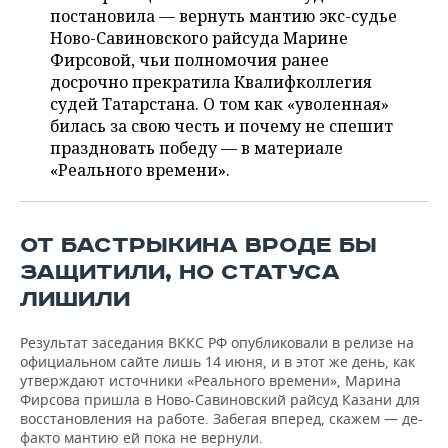
НЕФТЕХИМИЯ
постановила — вернуть мантию экс-судье
РОЗНИЧНАЯ ТОРГОВЛЯ
НОВОСТИ ТЕХНОЛОГИЙ
Ново-Савиновского райсуда Марине
МЕРОПРИЯТИЯ
НЕФТЬ
Фирсовой, чьи полномочия ранее
досрочно прекратила Квалифколлегия
ТРАНСПОРТ
IT
НОВОСТИ МЕРОПРИЯТИЙ
СПОРТ
ОПК
судей Татарстана. О том как «уволенная»
билась за свою честь и почему не спешит
УСЛУГИ
МЕДИА
ВЫЕЗДНАЯ РЕДАКЦИЯ
НОВОСТИ СПОРТА
ОБЩЕСТВО
ЭНЕРГЕТИКА
праздновать победу — в материале
«Реального времени».
ТЕЛЕКОММУНИКАЦИИ
БИЗНЕС-БРАНЧИ
ФУТБОЛ
НОВОСТИ ОБЩЕСТВА
ФОТОГАЛЕРЕЯ
ONLINE-КОНФЕРЕНЦИИ
ХОККЕЙ
ВЛАСТЬ
СЮЖЕТЫ
ОТ БАСТРЫКИНА ВРОДЕ БЫ
ОТКРЫТАЯ ЛЕКЦИЯ
БАСКЕТБОЛ
ИНФРАСТРУКТУРА
СПРАВОЧНИК
ЗАЩИТИЛИ, НО СТАТУСА
ЛИШИЛИ
ВОЛЕЙБОЛ
ИСТОРИЯ
СПИСОК ПЕРСОН
ПОЛНАЯ ВЕРСИЯ
Результат заседания ВККС РФ опубликовали в релизе на
КИБЕРСПОРТ
КУЛЬТУРА
СПИСОК КОМПАНИЙ
официальном сайте лишь 14 июня, и в этот же день, как
утверждают источники «Реального времени», Марина
Фирсова пришла в Ново-Савиновский райсуд Казани для
ФИГУРНОЕ КАТАНИЕ
МЕДИЦИНА
восстановления на работе. Забегая вперед, скажем — де-
факто мантию ей пока не вернули.