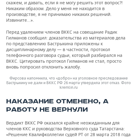
скажем, и давать, если я не могу решить этот вопрос?!
Никаким образом. Дело у меня не находится в
производстве, я не принимаю никаких решений.
Извините...».
Перед удалением членов ВККС на совещание Радик
Гилманов сообщил: доказательства из материалов дела
по представлению Бастрыкина приложены к
дисциплинарному делу — в частности, протокол
телефонного разговора судьи, который разбирался на
ВККС. Цитировать протокол Гилманов не стал, просто
вновь попросил отклонить жалобу.
Фирсова напомнила, что «добро» на уголовное преследование
Бастрыкину не дали и ВККС РФ 26 марта утвердила этот отказ. Фото
kremlin.ru
НАКАЗАНИЕ ОТМЕНЕНО, А
РАБОТУ НЕ ВЕРНУЛИ
Вердикт ВККС РФ оказался крайне неожиданным для
членов ККС и руководства Верховного суда Татарстана:
«Решение Квалифколлегии судей РТ от 28 марта 2018 года