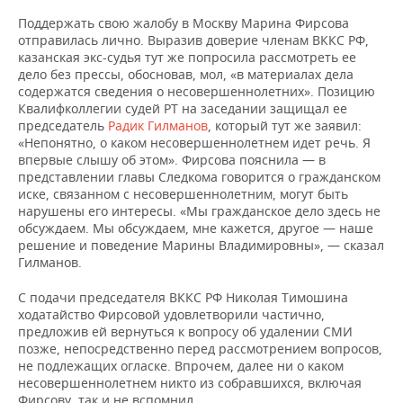
Поддержать свою жалобу в Москву Марина Фирсова
отправилась лично. Выразив доверие членам ВККС РФ,
казанская экс-судья тут же попросила рассмотреть ее
дело без прессы, обосновав, мол, «в материалах дела
содержатся сведения о несовершеннолетних». Позицию
Квалифколлегии судей РТ на заседании защищал ее
председатель
Радик Гилманов
, который тут же заявил:
«Непонятно, о каком несовершеннолетнем идет речь. Я
впервые слышу об этом». Фирсова пояснила — в
представлении главы Следкома говорится о гражданском
иске, связанном с несовершеннолетним, могут быть
нарушены его интересы. «Мы гражданское дело здесь не
обсуждаем. Мы обсуждаем, мне кажется, другое — наше
решение и поведение Марины Владимировны», — сказал
Гилманов.
С подачи председателя ВККС РФ Николая Тимошина
ходатайство Фирсовой удовлетворили частично,
предложив ей вернуться к вопросу об удалении СМИ
позже, непосредственно перед рассмотрением вопросов,
не подлежащих огласке. Впрочем, далее ни о каком
несовершеннолетнем никто из собравшихся, включая
Фирсову, так и не вспомнил.