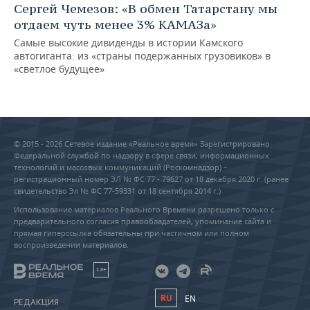
Сергей Чемезов: «В обмен Татарстану мы
отдаем чуть менее 3% КАМАЗа»
Самые высокие дивиденды в истории Камского
автогиганта: из «страны подержанных грузовиков» в
«светлое будущее»
© 2015 - 2026 Сетевое издание «Реальное время» Зарегистрировано
Федеральной службой по надзору в сфере связи, информационных
технологий и массовых коммуникаций (Роскомнадзор) –
регистрационный номер ЭЛ № ФС 77 - 79627 от 18 декабря 2020 г. (ранее
свидетельство Эл № ФС 77-59331 от 18 сентября 2014 г.)
Использование материалов Реального Времени разрешено только с
предварительного согласия правообладателей, упоминание сайта и
прямая гиперссылка обязательны при частичном или полном
воспроизведении материалов.
18+
RU
EN
РЕДАКЦИЯ