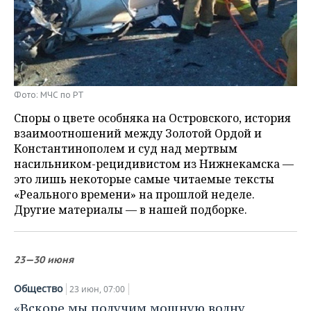
НЕФТЕХИМИЯ
РОЗНИЧНАЯ ТОРГОВЛЯ
НОВОСТИ ТЕХНОЛОГИЙ
МЕРОПРИЯТИЯ
НЕФТЬ
ТРАНСПОРТ
IT
НОВОСТИ МЕРОПРИЯТИЙ
СПОРТ
ОПК
УСЛУГИ
МЕДИА
ВЫЕЗДНАЯ РЕДАКЦИЯ
НОВОСТИ СПОРТА
ОБЩЕСТВО
Фото: МЧС по РТ
ЭНЕРГЕТИКА
Споры о цвете особняка на Островского, история
ТЕЛЕКОММУНИКАЦИИ
БИЗНЕС-БРАНЧИ
ФУТБОЛ
НОВОСТИ ОБЩЕСТВА
ФОТОГАЛЕРЕЯ
взаимоотношений между Золотой Ордой и
Константинополем и суд над мертвым
ONLINE-КОНФЕРЕНЦИИ
ХОККЕЙ
ВЛАСТЬ
СЮЖЕТЫ
насильником-рецидивистом из Нижнекамска —
это лишь некоторые самые читаемые тексты
ОТКРЫТАЯ ЛЕКЦИЯ
БАСКЕТБОЛ
ИНФРАСТРУКТУРА
СПРАВОЧНИК
«Реального времени» на прошлой неделе.
Другие материалы — в нашей подборке.
ВОЛЕЙБОЛ
ИСТОРИЯ
СПИСОК ПЕРСОН
ПОЛНАЯ ВЕРСИЯ
КИБЕРСПОРТ
КУЛЬТУРА
СПИСОК КОМПАНИЙ
23—30 июня
ФИГУРНОЕ КАТАНИЕ
МЕДИЦИНА
Общество
23 июн, 07:00
«Вскоре мы получим мощную волну