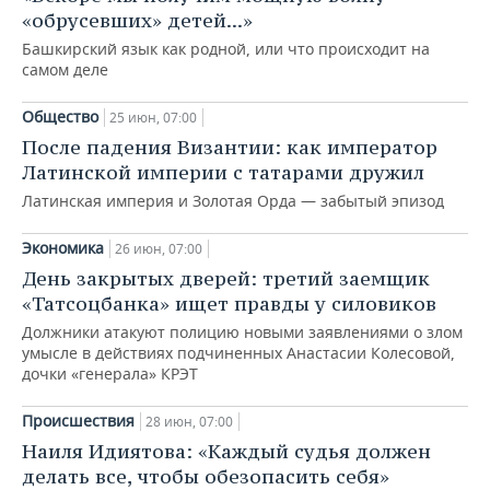
ВОДНЫЕ ВИДЫ СПОРТА
ОБРАЗОВАНИЕ
«обрусевших» детей...»
Башкирский язык как родной, или что происходит на
ХОККЕЙ С МЯЧОМ
ПРОИСШЕСТВИЯ
самом деле
Общество
25 июн, 07:00
После падения Византии: как император
Латинской империи с татарами дружил
Латинская империя и Золотая Орда — забытый эпизод
Экономика
26 июн, 07:00
День закрытых дверей: третий заемщик
«Татсоцбанка» ищет правды у силовиков
Должники атакуют полицию новыми заявлениями о злом
умысле в действиях подчиненных Анастасии Колесовой,
дочки «генерала» КРЭТ
Происшествия
28 июн, 07:00
Наиля Идиятова: «Каждый судья должен
делать все, чтобы обезопасить себя»