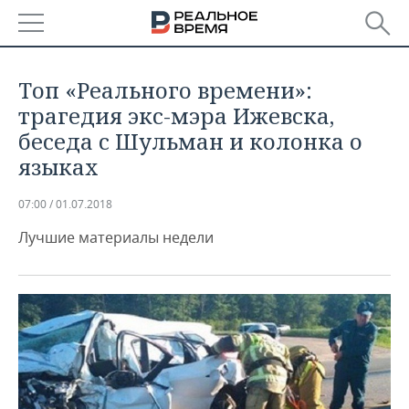
РЕГИОНЫ
Топ «Реального времени»:
БАШКОРТОСТАН
НОВОСТИ
трагедия экс-мэра Ижевска,
беседа с Шульман и колонка о
ТАТАРСТАН
АНАЛИТИКА
языках
УДМУРТИЯ
НОВОСТИ АНАЛИТИКИ
ЭКОНОМИКА
07:00 / 01.07.2018
ДЕКЛАРАЦИИ О ДОХОДАХ
НОВОСТИ ЭКОНОМИКИ
ПРОМЫШЛЕННОСТЬ
Лучшие материалы недели
КОРОЛИ ГОСЗАКАЗА ПФО
ФИНАНСЫ
НОВОСТИ
НЕДВИЖИМОСТЬ
ПРОМЫШЛЕННОСТИ
ВУЗЫ ТАТАРСТАНА
БАНКИ
НОВОСТИ НЕДВИЖИМОСТИ
АВТО
АГРОПРОМ
КОМУ ПРИНАДЛЕЖАТ
БЮДЖЕТ
НОВОСТИ АВТО
БИЗНЕС
ТОРГОВЫЕ ЦЕНТРЫ
МАШИНОСТРОЕНИЕ
ТАТАРСТАНА
ИНВЕСТИЦИИ
НОВОСТИ БИЗНЕСА
ТЕХНОЛОГИИ