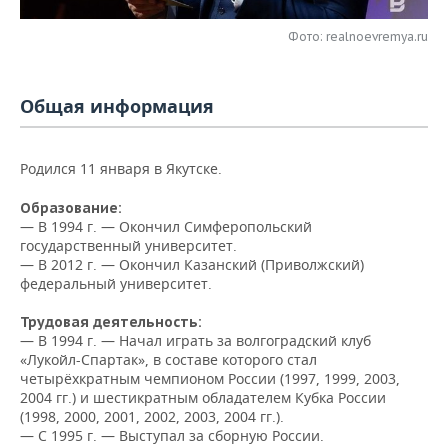
НЕФТЕХИМИЯ
РОЗНИЧНАЯ ТОРГОВЛЯ
НОВОСТИ ТЕХНОЛОГИЙ
МЕРОПРИЯТИЯ
Фото: realnoevremya.ru
НЕФТЬ
ТРАНСПОРТ
IT
НОВОСТИ МЕРОПРИЯТИЙ
СПОРТ
ОПК
Общая информация
УСЛУГИ
МЕДИА
ВЫЕЗДНАЯ РЕДАКЦИЯ
НОВОСТИ СПОРТА
ОБЩЕСТВО
ЭНЕРГЕТИКА
Родился 11 января в Якутске.
ТЕЛЕКОММУНИКАЦИИ
БИЗНЕС-БРАНЧИ
ФУТБОЛ
НОВОСТИ ОБЩЕСТВА
ФОТОГАЛЕРЕЯ
Образование:
ONLINE-КОНФЕРЕНЦИИ
ХОККЕЙ
ВЛАСТЬ
СЮЖЕТЫ
— В 1994 г. — Окончил Симферопольский
государственный университет.
— В 2012 г. — Окончил Казанский (Приволжский)
ОТКРЫТАЯ ЛЕКЦИЯ
БАСКЕТБОЛ
ИНФРАСТРУКТУРА
СПРАВОЧНИК
федеральный университет.
ВОЛЕЙБОЛ
ИСТОРИЯ
СПИСОК ПЕРСОН
ПОЛНАЯ ВЕРСИЯ
Трудовая деятельность:
— В 1994 г. — Начал играть за волгоградский клуб
КИБЕРСПОРТ
КУЛЬТУРА
СПИСОК КОМПАНИЙ
«Лукойл-Спартак», в составе которого стал
четырёхкратным чемпионом России (1997, 1999, 2003,
2004 гг.) и шестикратным обладателем Кубка России
ФИГУРНОЕ КАТАНИЕ
МЕДИЦИНА
(1998, 2000, 2001, 2002, 2003, 2004 гг.).
— С 1995 г. — Выступал за сборную России.