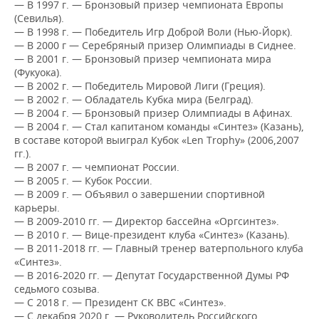
ВОДНЫЕ ВИДЫ СПОРТА
ОБРАЗОВАНИЕ
— В 1997 г. — Бронзовый призер чемпионата Европы
(Севилья).
— В 1998 г. — Победитель Игр Доброй Воли (Нью-Йорк).
ХОККЕЙ С МЯЧОМ
ПРОИСШЕСТВИЯ
— В 2000 г — Серебряный призер Олимпиады в Сиднее.
— В 2001 г. — Бронзовый призер чемпионата мира
(Фукуока).
— В 2002 г. — Победитель Мировой Лиги (Греция).
— В 2002 г. — Обладатель Кубка мира (Белград).
— В 2004 г. — Бронзовый призер Олимпиады в Афинах.
— В 2004 г. — Стал капитаном команды «Синтез» (Казань),
в составе которой выиграл Кубок «Len Trophy» (2006,2007
гг.).
— В 2007 г. — чемпионат России.
— В 2005 г. — Кубок России.
— В 2009 г. — Объявил о завершении спортивной
карьеры.
— В 2009-2010 гг. — Директор бассейна «Оргсинтез».
— В 2010 г. — Вице-президент клуба «Синтез» (Казань).
— В 2011-2018 гг. — Главный тренер ватерпольного клуба
«Синтез».
— В 2016-2020 гг. — Депутат Государственной Думы РФ
седьмого созыва.
— С 2018 г. — Президент СК ВВС «Синтез».
— С декабря 2020 г. — Руководитель Российского