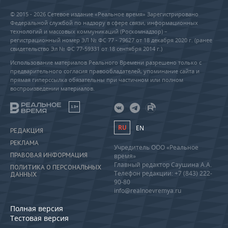
© 2015 - 2026 Сетевое издание «Реальное время» Зарегистрировано
Федеральной службой по надзору в сфере связи, информационных
технологий и массовых коммуникаций (Роскомнадзор) –
регистрационный номер ЭЛ № ФС 77 - 79627 от 18 декабря 2020 г. (ранее
свидетельство Эл № ФС 77-59331 от 18 сентября 2014 г.)
Использование материалов Реального Времени разрешено только с
предварительного согласия правообладателей, упоминание сайта и
прямая гиперссылка обязательны при частичном или полном
воспроизведении материалов.
18+
RU
EN
РЕДАКЦИЯ
РЕКЛАМА
Учредитель ООО «Реальное
ПРАВОВАЯ ИНФОРМАЦИЯ
время»
Главный редактор Саушина А.А.
ПОЛИТИКА О ПЕРСОНАЛЬНЫХ
Телефон редакции: +7 (843) 222-
ДАННЫХ
90-80
info@realnoevremya.ru
Полная версия
Тестовая версия