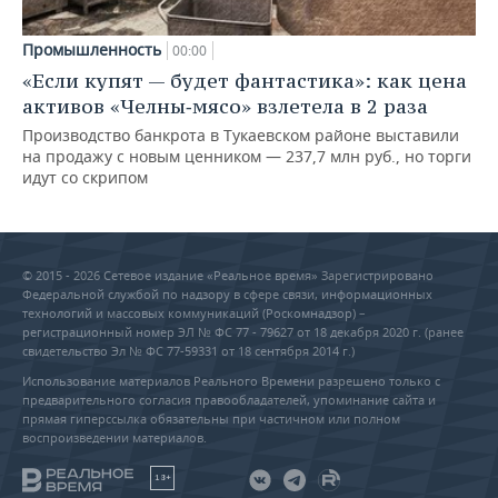
Промышленность
00:00
«Если купят — будет фантастика»: как цена
активов «Челны‑мясо» взлетела в 2 раза
Производство банкрота в Тукаевском районе выставили
на продажу с новым ценником — 237,7 млн руб., но торги
идут со скрипом
© 2015 - 2026 Сетевое издание «Реальное время» Зарегистрировано
Федеральной службой по надзору в сфере связи, информационных
технологий и массовых коммуникаций (Роскомнадзор) –
регистрационный номер ЭЛ № ФС 77 - 79627 от 18 декабря 2020 г. (ранее
свидетельство Эл № ФС 77-59331 от 18 сентября 2014 г.)
Использование материалов Реального Времени разрешено только с
предварительного согласия правообладателей, упоминание сайта и
прямая гиперссылка обязательны при частичном или полном
воспроизведении материалов.
18+