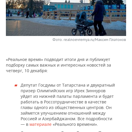
НЕФТЕХИМИЯ
РОЗНИЧНАЯ ТОРГОВЛЯ
НОВОСТИ ТЕХНОЛОГИЙ
МЕРОПРИЯТИЯ
НЕФТЬ
ТРАНСПОРТ
IT
НОВОСТИ МЕРОПРИЯТИЙ
СПОРТ
ОПК
УСЛУГИ
МЕДИА
ВЫЕЗДНАЯ РЕДАКЦИЯ
НОВОСТИ СПОРТА
ОБЩЕСТВО
Фото: realnoevremya.ru/Максим Платонов
ЭНЕРГЕТИКА
ТЕЛЕКОММУНИКАЦИИ
БИЗНЕС-БРАНЧИ
ФУТБОЛ
НОВОСТИ ОБЩЕСТВА
ФОТОГАЛЕРЕЯ
«Реальное время» подводит итоги дня и публикует
ONLINE-КОНФЕРЕНЦИИ
ХОККЕЙ
ВЛАСТЬ
подборку самых важных и интересных новостей за
СЮЖЕТЫ
четверг, 10 декабря:
ОТКРЫТАЯ ЛЕКЦИЯ
БАСКЕТБОЛ
ИНФРАСТРУКТУРА
СПРАВОЧНИК
Депутат Госдумы от Татарстана и двукратный
призер Олимпийских игр Ирек Зиннуров
ВОЛЕЙБОЛ
ИСТОРИЯ
СПИСОК ПЕРСОН
ПОЛНАЯ ВЕРСИЯ
уйдет из нижней палаты парламента и будет
работать в Россотрудничестве в качестве
КИБЕРСПОРТ
КУЛЬТУРА
СПИСОК КОМПАНИЙ
главы одного из общественных центров. Он
займется улучшением отношений между
Россией и Азербайджаном. Все подробности
ФИГУРНОЕ КАТАНИЕ
МЕДИЦИНА
— в
материале
«Реального времени».