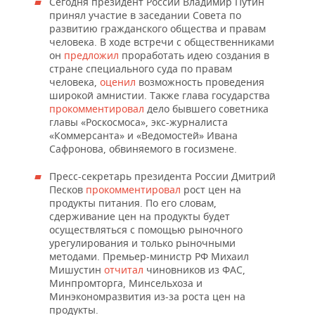
ВОДНЫЕ ВИДЫ СПОРТА
ОБРАЗОВАНИЕ
Сегодня президент России Владимир Путин
принял участие в заседании Совета по
развитию гражданского общества и правам
ХОККЕЙ С МЯЧОМ
ПРОИСШЕСТВИЯ
человека. В ходе встречи с общественниками
он
предложил
проработать идею создания в
стране специального суда по правам
человека,
оценил
возможность проведения
широкой амнистии. Также глава государства
прокомментировал
дело бывшего советника
главы «Роскосмоса», экс-журналиста
«Коммерсанта» и «Ведомостей» Ивана
Сафронова, обвиняемого в госизмене.
Пресс-секретарь президента России Дмитрий
Песков
прокомментировал
рост цен на
продукты питания. По его словам,
сдерживание цен на продукты будет
осуществляться с помощью рыночного
урегулирования и только рыночными
методами. Премьер-министр РФ Михаил
Мишустин
отчитал
чиновников из ФАС,
Минпромторга, Минсельхоза и
Минэкономразвития из-за роста цен на
продукты.