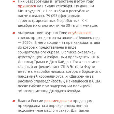
Пик безработицы в Татарстане в этом году
пришелся
на начало сентября. По данным
Минтруда РТ, к 1 сентября в республике
насчитывалось 79 053 официально
зарегистрированных безработных. К 4
декабря их стало почти на 30 тысяч меньше.
Американский журнал Time
опубликовал
список претендентов на звание «Человек года
— 2020». В него вошли четыре кандидата, два
из которых представлены в виде
собирательного образа. В списке оказались
действующий и избранный президенты США
Дональд Трамп и Джо Байден. Также в списке
главный инфекционист США Энтони Фаучи
вместе с медработниками, которые боролись с
пандемией коронавируса, и «Движение за
расовую справедливость», начавшееся в США
после гибели при задержании полицией
афроамериканца Джорджа Флойда.
Власти России
рекомендовали
продавцам
придерживаться определенных цен на
подсолнечное масло и сахар. Для масла